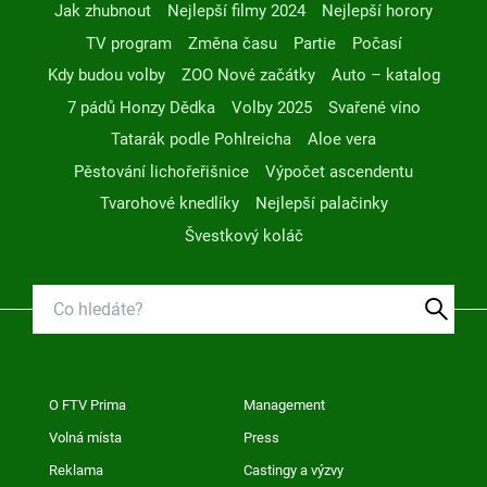
Jak zhubnout
Nejlepší filmy 2024
Nejlepší horory
TV program
Změna času
Partie
Počasí
Kdy budou volby
ZOO Nové začátky
Auto – katalog
7 pádů Honzy Dědka
Volby 2025
Svařené víno
Tatarák podle Pohlreicha
Aloe vera
Pěstování lichořeřišnice
Výpočet ascendentu
Tvarohové knedlíky
Nejlepší palačinky
Švestkový koláč
O FTV Prima
Management
Volná místa
Press
Reklama
Castingy a výzvy