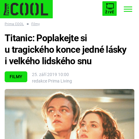
ŽIVĚ
Prima COOL
■
Filmy
STARHOUSE
BUFFY, PŘEMOŽITELKA UPÍRŮ
Trendy:
Titanic: Poplakejte si
ESCAPE
PLNEJ KOTEL
AVENGERS 5
u tragického konce jedné lásky
i velkého lidského snu
25. září 2019 10:00
FILMY
redakce Prima Living
Témata
Filmy
Seriály
Hry