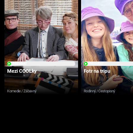
PŘEHRÁT
PŘEHRÁT
Mezi COOLky
Fotr na tripu
Komedie / Zábavný
Rodinný / Cestopisný