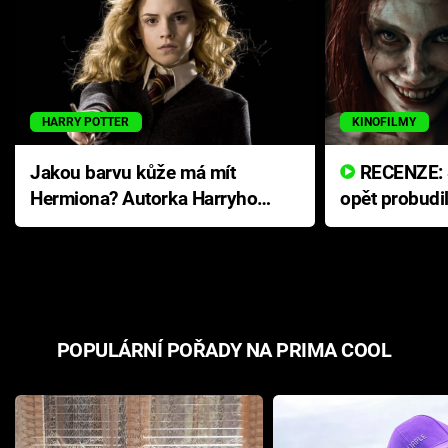
HARRY POTTER
KINOFILMY
Jakou barvu kůže má mít
RECENZE: Smrtelné zlo se
Hermiona? Autorka Harryho
opět probudi
Pottera přišla s ráznou
přichází s n
odpovědí
hororovou n
POPULÁRNÍ POŘADY NA PRIMA COOL