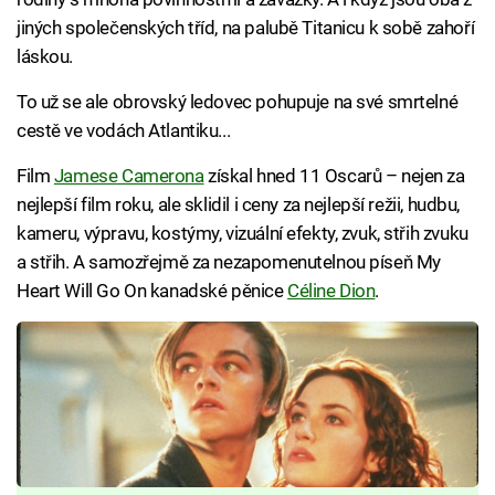
jiných společenských tříd, na palubě Titanicu k sobě zahoří
láskou.
To už se ale obrovský ledovec pohupuje na své smrtelné
cestě ve vodách Atlantiku...
Film
Jamese Camerona
získal hned 11 Oscarů – nejen za
nejlepší film roku, ale sklidil i ceny za nejlepší režii, hudbu,
kameru, výpravu, kostýmy, vizuální efekty, zvuk, střih zvuku
a střih. A samozřejmě za nezapomenutelnou píseň My
Heart Will Go On kanadské pěnice
Céline Dion
.