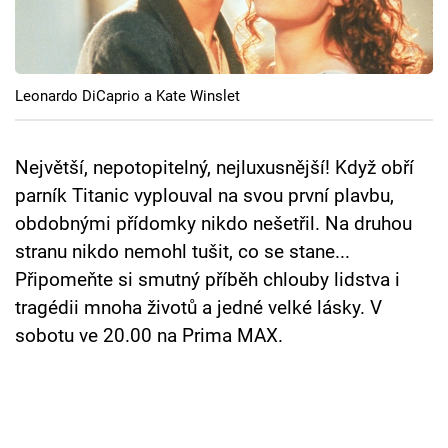
Cool Esport
Pořady
Leonardo DiCaprio a Kate Winslet
TV Program
Sledujte prima+
Největší, nepotopitelný, nejluxusnější! Když obří
parník Titanic vyplouval na svou první plavbu,
obdobnými přídomky nikdo nešetřil. Na druhou
Přihlášení
stranu nikdo nemohl tušit, co se stane...
Připomeňte si smutný příběh chlouby lidstva i
Sledujte nás
tragédii mnoha životů a jedné velké lásky. V
sobotu ve 20.00 na Prima MAX.