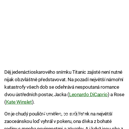
Děj jedenáctioskarového snímku Titanic zajisté není nutné
nijak obzvláštně představovat. Na pozadí největší námořní
katastrofy všech dob se odehrává nespoutaná romance
dvou ústředních postav, Jacka (
Leonardo DiCaprio
) a Rose
(
Kate Winslet
).
On je chudý pouliční umělec, co svůj lístek na největší
Failed to fetch
zaoceánskou loď vyhrál v pokeru, ona dívka z bohaté
rodiny s mnoha povinnostmi a závazky. A i když jsou oba z