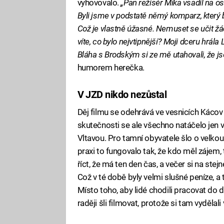
vyhovovalo.
„Pan režisér Míka vsadil na o
Byli jsme v podstatě němý komparz, který b
Což je vlastně úžasné. Nemuset se učit žád
víte, co bylo nejvtipnější? Moji dceru hrála
Bláha s Brodským si ze mě utahovali, že js
humorem herečka.
V JZD nikdo nezůstal
Děj filmu se odehrává ve vesnicích Kácov a
skutečnosti se ale všechno natáčelo jen v
Vltavou. Pro tamní obyvatele šlo o velkou
praxi to fungovalo tak, že kdo měl zájem, t
říct, že má ten den čas, a večer si na stej
Což v té době byly velmi slušné peníze, a
Místo toho, aby lidé chodili pracovat do 
raději šli filmovat, protože si tam vydělali 