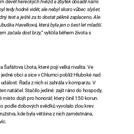
sm devět hereckých hvězd a zbytek obsadil námi.
yl tedy hodně vidět, ale nebyl skoro vůbec slyšet.
ný text a ještě za to dostat pěkně zaplaceno. Ale
 Libuška Havelková, která byla jen o šest let mladší.
em začala dost brzy,“
vylíčila během života s
 Šafářova Lhota, které pojí velká rivalita. Ve
 jedné obci a sice v Chlumci poblíž Hluboké nad
 událost. Řada z nich si zahrála v komparzu. V
en natáčel. Stačilo jediné: zajít ráno do hospody,
né místo dojít pro honorář, který činil 150 korun.
 to podle dobových svědků vyvolalo zlou krev.
družstva, kde byla většina z nich zaměstnána,
víc.