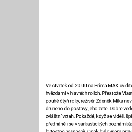
Ve čtvrtek od 20:00 na Prima MAX uvidít
hvězdami v hlavních rolích. Přestože Vla
pouhé čtyři roky, režisér Zdeněk Míka ne
druhého do postavy jeho zetě. Dobře věděl
zvláštní vztah. Pokaždé, když se viděli, šp
předháněli se v sarkastických poznámkách 
bytostně nesnášejí. Opak byl ovšem prav