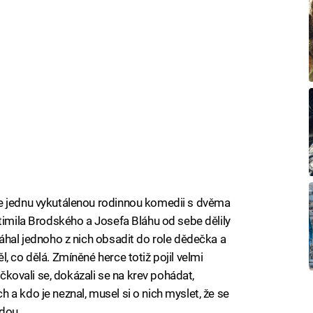
e jednu vykutálenou rodinnou komedii s dvěma
stimila Brodského a Josefa Bláhu od sebe dělily
váhal jednoho z nich obsadit do role dědečka a
, co dělá. Zmíněné herce totiž pojil velmi
ičkovali se, dokázali se na krev pohádat,
a kdo je neznal, musel si o nich myslet, že se
dou.