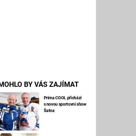
MOHLO BY VÁS ZAJÍMAT
Prima COOL přichází
s novou sportovní show
Šatna