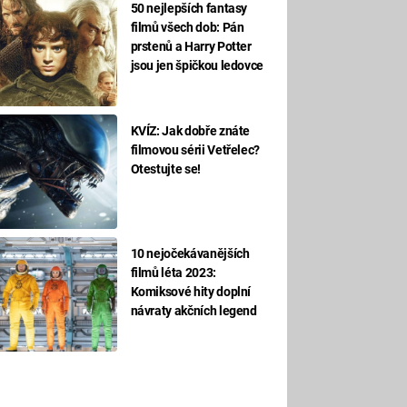
50 nejlepších fantasy
filmů všech dob: Pán
prstenů a Harry Potter
jsou jen špičkou ledovce
KVÍZ: Jak dobře znáte
filmovou sérii Vetřelec?
Otestujte se!
10 nejočekávanějších
filmů léta 2023:
Komiksové hity doplní
návraty akčních legend