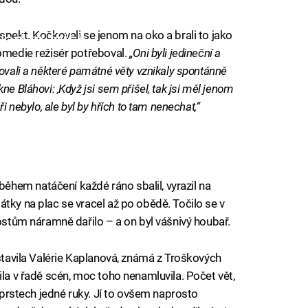
spekt. Kočkovali se jenom na oko a brali to jako
iled to fetch
omedie režisér potřeboval.
„Oni byli jedineční a
zovali a některé památné věty vznikaly spontánně
e Bláhovi: ‚Když jsi sem přišel, tak jsi měl jenom
i nebylo, ale byl by hřích to tam nenechat,“
hem natáčení každé ráno sbalil, vyrazil na
tky na plac se vracel až po obědě. Točilo se v
rostům náramně dařilo – a on byl vášnivý houbař.
dstavila Valérie Kaplanová, známá z Troškových
ila v řadě scén, moc toho nenamluvila. Počet vět,
a prstech jedné ruky. Jí to ovšem naprosto