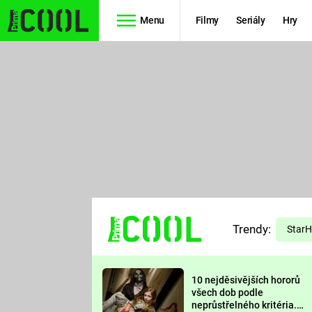
Menu
Filmy
Seriály
Hry
Seriály
Filmy
SIMPSONOVI
STAR WARS
HVĚZDNÁ
AVENGERS
BRÁNA
RYCHLE A
TEORIE
ZBĚSILE 10
Trendy:
VELKÉHO
Star
PREDÁTOR
TŘESKU
10 nejděsivějších hororů
FUTURAMA
všech dob podle
neprůstřelného kritéria.