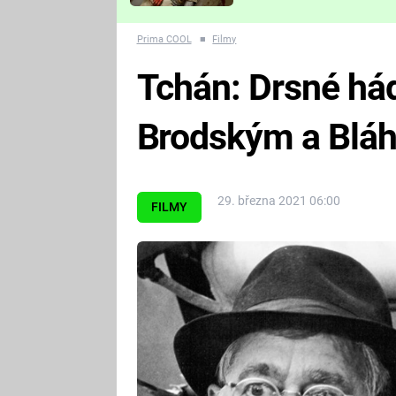
Které děsivé pecky vám
nejvíc zvednou tep?
Prima COOL
■
Filmy
Tchán: Drsné hád
Brodským a Bláh
29. března 2021 06:00
FILMY