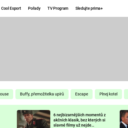
Cool Esport
Pořady
TV Program
Sledujte prima+
Hry
Zábava
MAFIA
ZÁBAVN
GALERI
GTA 6
NEJLEP
KINGDOM
KOMEDI
COME:
DELIVERANCE
CHUCK
House
Buffy, přemožitelka upírů
Escape
Plnej kotel
NORRIS
ESPORT
6 nejbizarnějších momentů z
DEADP
akčních klasik, bez kterých si
slavné filmy už nejde