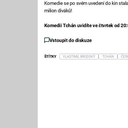
Komedie se po svém uvedení do kin stal
milion diváků!
Komedii Tchán uvidíte ve čtvrtek od 20
Vstoupit do diskuze
ŠTÍTKY
VLASTIMIL BRODSKÝ
TCHÁN
ČES