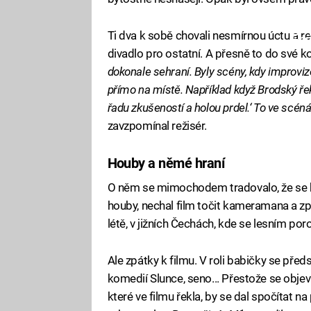
Ti dva k sobě chovali nesmírnou úctu a re
Fa
divadlo pro ostatní. A přesně to do své k
dokonale sehraní. Byly scény, kdy improvi
přímo na místě. Například když Brodský řekn
řadu zkušeností a holou prdel.‘ To ve scénář
zavzpomínal režisér.
Houby a němé hraní
O něm se mimochodem tradovalo, že se bě
houby, nechal film točit kameramana a zpá
létě, v jižních Čechách, kde se lesním po
Ale zpátky k filmu. V roli babičky se pře
komedií Slunce, seno... Přestože se objev
které ve filmu řekla, by se dal spočítat n