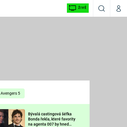
ŽIVĚ
Vyhledávání
Můj p
Prima+
É
CNN Prima NEWS
E
Prima FRESH
ŠÍ
Prima LIVING
E
Prima Ženy
Avengers 5
Prima LAJK
Bývalá castingová šéfka
OOL
Bonda řekla, které favority
Sledujte nás
na agenta 007 by hned