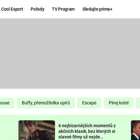
Cool Esport
Pořady
TV Program
Sledujte prima+
Hry
Zábava
MAFIA
ZÁBAVN
GALERI
GTA 6
NEJLEP
KINGDOM
KOMEDI
COME:
DELIVERANCE
CHUCK
House
Buffy, přemožitelka upírů
Escape
Plnej kotel
NORRIS
ESPORT
6 nejbizarnějších momentů z
DEADP
akčních klasik, bez kterých si
slavné filmy už nejde