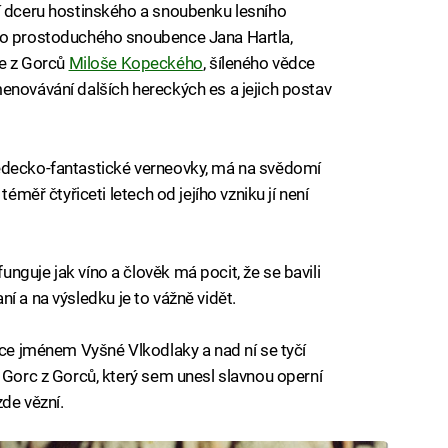
ní dceru hostinského a snoubenku lesního
ho prostoduchého snoubence Jana Hartla,
e z Gorců
Miloše Kopeckého
, šíleného vědce
enovávání dalších hereckých es a jejich postav
ědecko-fantastické verneovky, má na svědomí
téměř čtyřiceti letech od jejího vzniku jí není
guje jak víno a člověk má pocit, že se bavili
saní a na výsledku je to vážně vidět.
ice jménem Vyšné Vlkodlaky a nad ní se tyčí
n Gorc z Gorců, který sem unesl slavnou operní
zde vězní.