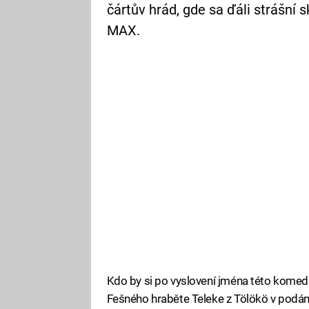
čártův hrád, gde sa ďáli strášní 
MAX.
Kdo by si po vyslovení jména této komedie
Fešného hraběte Teleke z Tölökö v podá