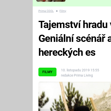
Které děsivé pecky vám
nejvíc zvednou tep?
Prima COOL
■
Filmy
Tajemství hradu
Geniální scénář
hereckých es
10. listopadu 2019 15:55
FILMY
redakce Prima Living