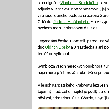
sluhu Ignáce
Vlastimila Brodského
, naiv
adjunkta Jaroslavu Kretschmerovou, její
všehoschopného padoucha barona Gorc
Orfánika
Rudolfa Hrušínského
– a ve vyjm
bychom mohli pokračovat dál a dál.
Legendární českou komedii, parodii na v
duo
Oldřich Lipský
a Jiří Brdečka a ani po 
téměř co vytknout.
Symbióza všech hereckých osobností tu fun
nejen herci při filmování, ale i tvůrci při p
V lesích Karpatského království leží vesn
tajemný hrad. Jeho majitel je podlý baro
pěvkyni, primadonu Salsu Verde, a nyní ji 