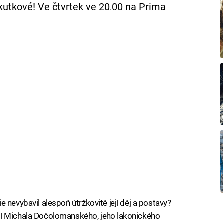
skutkové! Ve čtvrtek ve 20.00 na Prima
 nevybavil alespoň útržkovitě její děj a postavy?
ní Michala Dočolomanského, jeho lakonického