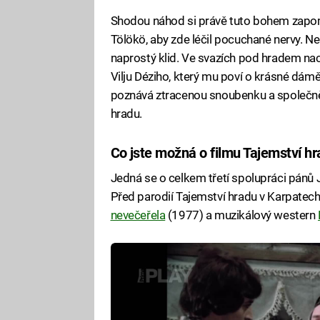
Shodou náhod si právě tuto bohem zapom
Tölökö, aby zde léčil pocuchané nervy. Ne
naprostý klid. Ve svazích pod hradem nac
Vilju Déziho, který mu poví o krásné dámě
poznává ztracenou snoubenku a společně
hradu.
Co jste možná o filmu Tajemství hr
Jedná se o celkem třetí spolupráci pánů 
Před parodií Tajemství hradu v Karpatec
nevečeřela
(1977) a muzikálový western