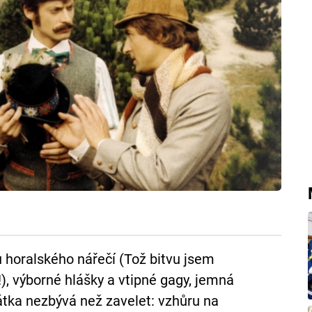
 horalského nářečí (Tož bitvu jsem
!), výborné hlášky a vtipné gagy, jemná
rátka nezbývá než zavelet: vzhůru na