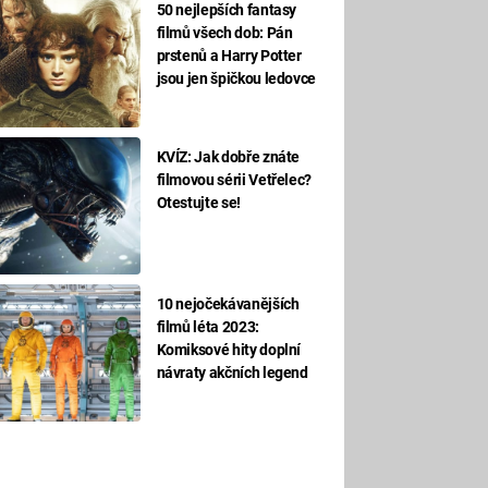
50 nejlepších fantasy
filmů všech dob: Pán
prstenů a Harry Potter
jsou jen špičkou ledovce
KVÍZ: Jak dobře znáte
filmovou sérii Vetřelec?
Otestujte se!
10 nejočekávanějších
filmů léta 2023:
Komiksové hity doplní
návraty akčních legend