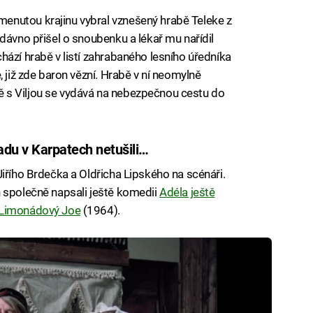
enutou krajinu vybral vznešený hrabě Teleke z
dávno přišel o snoubenku a lékař mu nařídil
hází hrabě v listí zahrabaného lesního úředníka
, již zde baron vězní. Hrabě v ní neomylně
 s Viljou se vydává na nebezpečnou cestu do
adu v Karpatech netušili…
Jiřího Brdečka a Oldřicha Lipského na scénáři.
h společně napsali ještě komedii
Adéla ještě
Limonádový Joe
(1964).