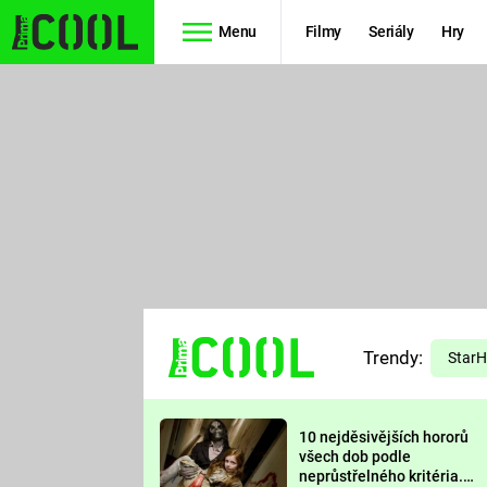
Menu
Filmy
Seriály
Hry
Seriály
Filmy
SIMPSONOVI
STAR WARS
HVĚZDNÁ
AVENGERS
BRÁNA
RYCHLE A
TEORIE
ZBĚSILE 10
Trendy:
VELKÉHO
Star
PREDÁTOR
TŘESKU
10 nejděsivějších hororů
FUTURAMA
všech dob podle
neprůstřelného kritéria.