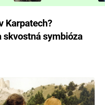
představit
 v Karpatech?
 a skvostná symbióza