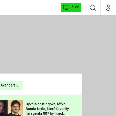
ŽIVĚ
Vyhledávání
Můj p
Prima+
É
CNN Prima NEWS
E
Prima FRESH
ŠÍ
Prima LIVING
E
Prima Ženy
Avengers 5
Prima LAJK
Bývalá castingová šéfka
OOL
Bonda řekla, které favority
Sledujte nás
na agenta 007 by hned