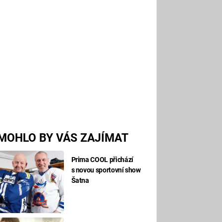
MOHLO BY VÁS ZAJÍMAT
Prima COOL přichází
s novou sportovní show
Šatna