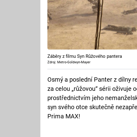
Záběry z filmu Syn Růžového pantera
Zdroj: Metro-Goldwyn-Mayer
Osmý a poslední Panter z dílny 
za celou „růžovou“ sérii oživuje
prostřednictvím jeho nemanželsk
syn svého otce skutečně nezapře,
Prima MAX!