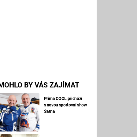
MOHLO BY VÁS ZAJÍMAT
Prima COOL přichází
s novou sportovní show
Šatna