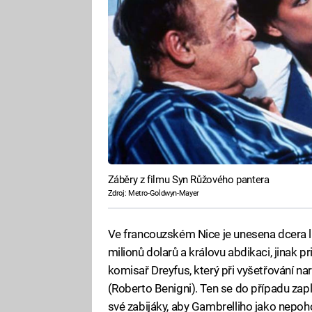
Záběry z filmu Syn Růžového pantera
Zdroj: Metro-Goldwyn-Mayer
Ve francouzském Nice je unesena dcera l
milionů dolarů a královu abdikaci, jinak pr
komisař Dreyfus, který při vyšetřování na
(Roberto Benigni). Ten se do případu zap
své zabijáky, aby Gambrelliho jako nepoh