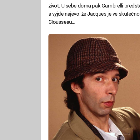
život. U sebe doma pak Gambrelli předsta
a vyjde najevo, že Jacques je ve skuteč
Clousseau...