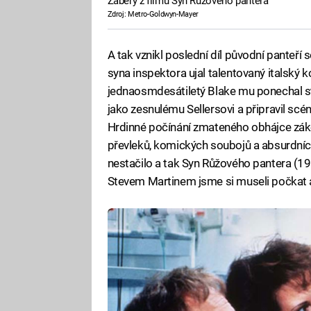
Záběry z filmu Syn Růžového pantera
Zdroj: Metro-Goldwyn-Mayer
A tak vznikl poslední díl původní panteří s
syna inspektora ujal talentovaný italský 
jednaosmdesátiletý Blake mu ponechal st
jako zesnulému Sellersovi a připravil s
Hrdinné počínání zmateného obhájce zák
převleků, komických soubojů a absurdních
nestačilo a tak Syn Růžového pantera (199
Stevem Martinem jsme si museli počkat 