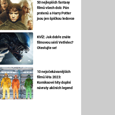
50 nejlepších fantasy
filmů všech dob: Pán
prstenů a Harry Potter
jsou jen špičkou ledovce
KVÍZ: Jak dobře znáte
filmovou sérii Vetřelec?
Otestujte se!
10 nejočekávanějších
filmů léta 2023:
Komiksové hity doplní
návraty akčních legend