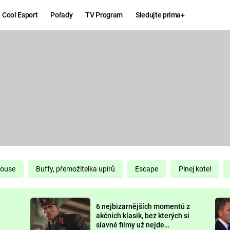
Cool Esport
Pořady
TV Program
Sledujte prima+
Hry
Zábava
MAFIA
ZÁBAVN
GALERI
GTA 6
NEJLEP
KINGDOM
KOMEDI
COME:
DELIVERANCE
CHUCK
House
Buffy, přemožitelka upírů
Escape
Plnej kotel
NORRIS
ESPORT
6 nejbizarnějších momentů z
DEADP
akčních klasik, bez kterých si
slavné filmy už nejde