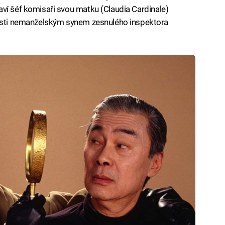
ví šéf komisaři svou matku (Claudia Cardinale)
nosti nemanželským synem zesnulého inspektora