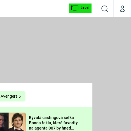
ŽIVĚ
Vyhledávání
Můj p
Prima+
É
CNN Prima NEWS
E
Prima FRESH
ŠÍ
Prima LIVING
E
Prima Ženy
Avengers 5
Prima LAJK
Bývalá castingová šéfka
OOL
Bonda řekla, které favority
Sledujte nás
na agenta 007 by hned