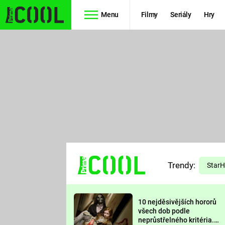
Menu
Filmy
Seriály
Hry
Seriály
Filmy
SIMPSONOVI
STAR WARS
HVĚZDNÁ
AVENGERS
BRÁNA
RYCHLE A
TEORIE
ZBĚSILE 10
Trendy:
VELKÉHO
Star
PREDÁTOR
TŘESKU
10 nejděsivějších hororů
FUTURAMA
všech dob podle
neprůstřelného kritéria.