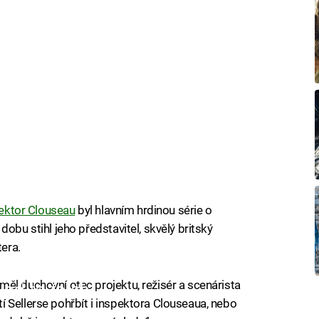
ektor Clouseau
byl hlavním hrdinou série o
obu stihl jeho představitel, skvělý britský
tera.
ěl duchovní otec projektu, režisér a scenárista
iled to fetch
 Sellerse pohřbít i inspektora Clouseaua, nebo