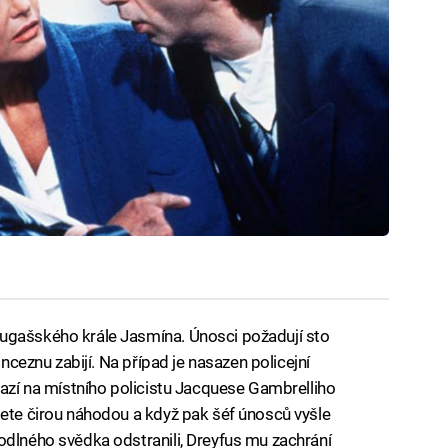
ugašského krále Jasmína. Únosci požadují sto
inceznu zabijí. Na případ je nasazen policejní
razí na místního policistu Jacquese Gambrelliho
lete čirou náhodou a když pak šéf únosců vyšle
odlného svědka odstranili, Dreyfus mu zachrání