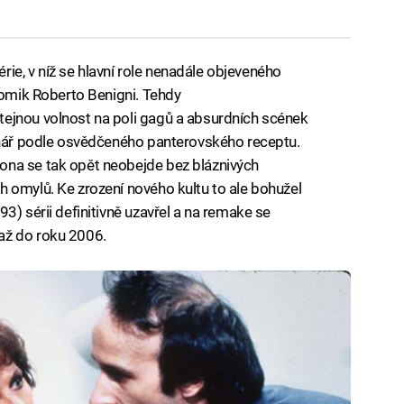
érie, v níž se hlavní role nenadále objeveného
komik Roberto Benigni. Tehdy
ejnou volnost na poli gagů a absurdních scének
cénář podle osvědčeného panterovského receptu.
ona se tak opět neobejde bez bláznivých
 omylů. Ke zrození nového kultu to ale bohužel
3) sérii definitivně uzavřel a na remake se
až do roku 2006.