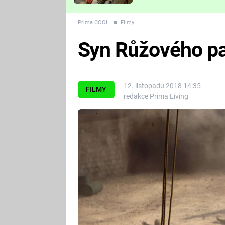
Které děsivé pecky vám
nejvíc zvednou tep?
Prima COOL
■
Filmy
Syn Růžového pa
12. listopadu 2018 14:35
FILMY
redakce Prima Living