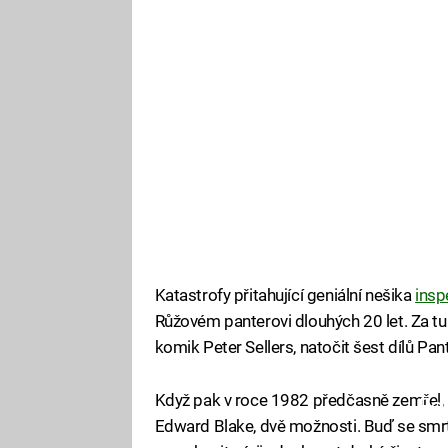
Katastrofy přitahující geniální nešika
insp
Růžovém panterovi dlouhých 20 let. Za tu d
komik Peter Sellers, natočit šest dílů Pan
Když pak v roce 1982 předčasně zemřel, m
Fa
Edward Blake, dvě možnosti. Buď se smrtí