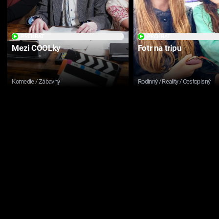
PŘEHRÁT
PŘEHRÁT
Mezi COOLky
Fotr na tripu
Komedie / Zábavný
Rodinný / Reality / Cestopisný