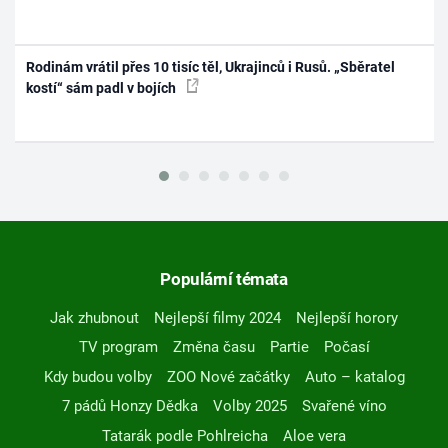
Rodinám vrátil přes 10 tisíc těl, Ukrajinců i Rusů. „Sběratel
kostí“ sám padl v bojích
Populární témata
Jak zhubnout
Nejlepší filmy 2024
Nejlepší horory
TV program
Změna času
Partie
Počasí
Kdy budou volby
ZOO Nové začátky
Auto – katalog
7 pádů Honzy Dědka
Volby 2025
Svařené víno
Tatarák podle Pohlreicha
Aloe vera