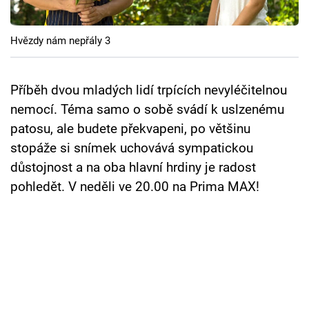
Cool Esport
Hvězdy nám nepřály 3
Pořady
TV Program
Příběh dvou mladých lidí trpících nevyléčitelnou
nemocí. Téma samo o sobě svádí k uslzenému
Sledujte prima+
patosu, ale budete překvapeni, po většinu
stopáže si snímek uchovává sympatickou
Přihlášení
důstojnost a na oba hlavní hrdiny je radost
pohledět. V neděli ve 20.00 na Prima MAX!
Sledujte nás