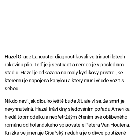
Hazel Grace Lancaster diagnostikovali ve třinácti letech
rakovinu plic. Teď je jí šestnáct a nemoc je v posledním
stadiu. Hazel je odkázaná na malý kyslíkový přístroj, ke
kterému je napojena kanylou a který musí všude vozit s
sebou.
Nikdo neví, jak dlouho ještě bude žít, ale ví se, že smrt je
Failed to fetch
nevyhnutelná. Hazel tráví dny sledováním pořadu Amerika
hledá topmodelku a nepřetržitým čtením své oblíbeného
románu od holandského spisovatele Petera Van Houtena.
Knížka se jmenuje Císařský neduh a je o dívce postižené