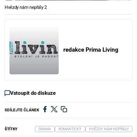
Hvězdy nám nepřály 2
redakce Prima Living
Vstoupit do diskuze
SDÍLEJTE ČLÁNEK
ŠTÍTKY
DRAMA
ROMANTICKÝ
HVĚZDY NÁM NEPŘÁLY