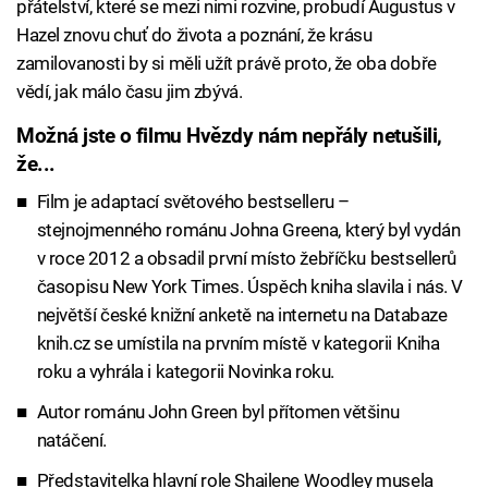
přátelství, které se mezi nimi rozvine, probudí Augustus v
Hazel znovu chuť do života a poznání, že krásu
zamilovanosti by si měli užít právě proto, že oba dobře
vědí, jak málo času jim zbývá.
Možná jste o filmu Hvězdy nám nepřály netušili,
že...
Film je adaptací světového bestselleru –
stejnojmenného románu Johna Greena, který byl vydán
v roce 2012 a obsadil první místo žebříčku bestsellerů
časopisu New York Times. Úspěch kniha slavila i nás. V
největší české knižní anketě na internetu na Databaze
knih.cz se umístila na prvním místě v kategorii Kniha
roku a vyhrála i kategorii Novinka roku.
Autor románu John Green byl přítomen většinu
natáčení.
Představitelka hlavní role Shailene Woodley musela