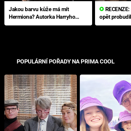
Jakou barvu kůže má mít
RECENZE: Smrtelné zlo se
Hermiona? Autorka Harryho
opět probudi
Pottera přišla s ráznou
přichází s n
odpovědí
hororovou n
POPULÁRNÍ POŘADY NA PRIMA COOL