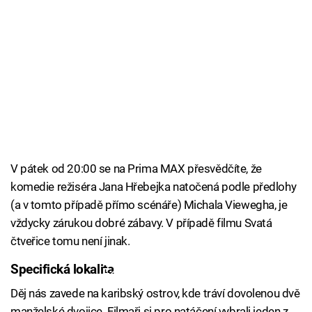
V pátek od 20:00 se na Prima MAX přesvědčíte, že
komedie režiséra Jana Hřebejka natočená podle předlohy
(a v tomto případě přímo scénáře) Michala Viewegha, je
vždycky zárukou dobré zábavy. V případě filmu Svatá
čtveřice tomu není jinak.
Specifická lokalita
Failed to fetch
Děj nás zavede na karibský ostrov, kde tráví dovolenou dvě
manželské dvojice. Filmaři si pro natáčení vybrali jeden z