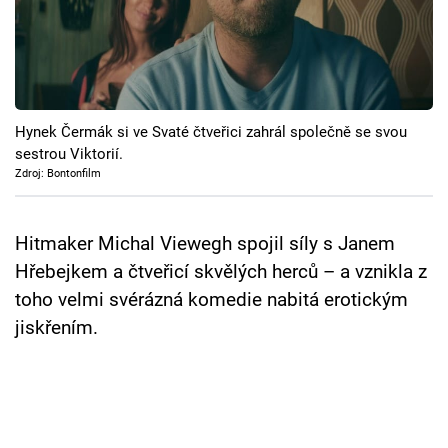
Cool Esport
Pořady
TV Program
Hynek Čermák si ve Svaté čtveřici zahrál společně se svou
sestrou Viktorií.
Sledujte prima+
Zdroj: Bontonfilm
Přihlášení
Hitmaker Michal Viewegh spojil síly s Janem
Hřebejkem a čtveřicí skvělých herců – a vznikla z
toho velmi svérázná komedie nabitá erotickým
Sledujte nás
jiskřením.