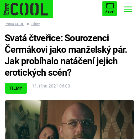
ŽIVĚ
Prima COOL
■
Filmy
STARHOUSE
BUFFY, PŘEMOŽITELKA UPÍRŮ
Trendy:
Svatá čtveřice: Sourozenci
ESCAPE
PLNEJ KOTEL
AVENGERS 5
Čermákovi jako manželský pár.
Jak probíhalo natáčení jejich
erotických scén?
Témata
11. října 2021 06:00
FILMY
Filmy
Seriály
Hry