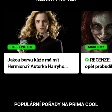
HARRY POTTER
KINOFILMY
Jakou barvu kůže má mít
RECENZE: Smrtelné zlo se
Hermiona? Autorka Harryho
opět probudi
Pottera přišla s ráznou
přichází s n
odpovědí
hororovou n
POPULÁRNÍ POŘADY NA PRIMA COOL