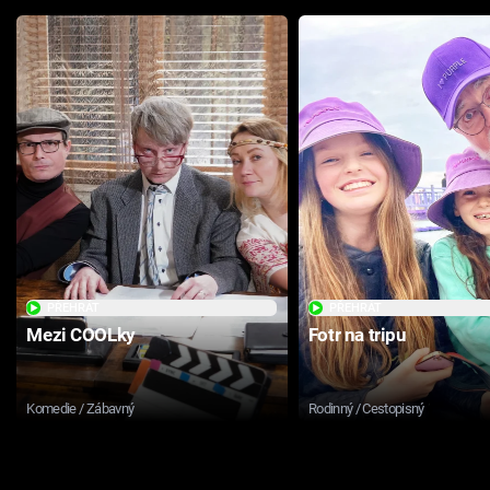
PŘEHRÁT
PŘEHRÁT
Mezi COOLky
Fotr na tripu
Komedie / Zábavný
Rodinný / Cestopisný