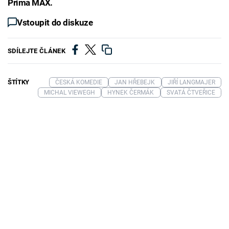
Prima MAX.
Vstoupit do diskuze
SDÍLEJTE ČLÁNEK
ŠTÍTKY
ČESKÁ KOMEDIE
JAN HŘEBEJK
JIŘÍ LANGMAJER
MICHAL VIEWEGH
HYNEK ČERMÁK
SVATÁ ČTVEŘICE