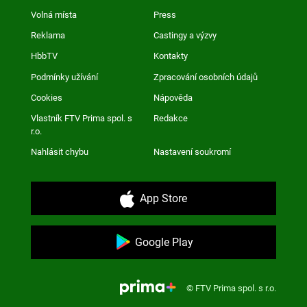
Volná místa
Press
Reklama
Castingy a výzvy
HbbTV
Kontakty
Podmínky užívání
Zpracování osobních údajů
Cookies
Nápověda
Vlastník FTV Prima spol. s
Redakce
r.o.
Nahlásit chybu
Nastavení soukromí
App Store
Google Play
© FTV Prima spol. s r.o.