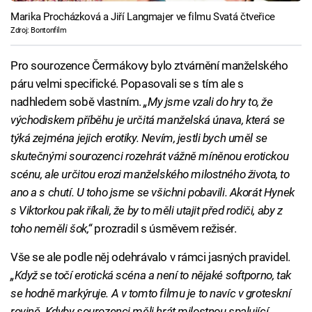
Marika Procházková a Jiří Langmajer ve filmu Svatá čtveřice
Zdroj: Bontonfilm
Pro sourozence Čermákovy bylo ztvárnění manželského
páru velmi specifické. Popasovali se s tím ale s
nadhledem sobě vlastním.
„My jsme vzali do hry to, že
východiskem příběhu je určitá manželská únava, která se
týká zejména jejich erotiky. Nevím, jestli bych uměl se
skutečnými sourozenci rozehrát vážně míněnou erotickou
scénu, ale určitou erozi manželského milostného života, to
ano a s chutí. U toho jsme se všichni pobavili. Akorát Hynek
s Viktorkou pak říkali, že by to měli utajit před rodiči, aby z
toho neměli šok,“
prozradil s úsměvem režisér.
Vše se ale podle něj odehrávalo v rámci jasných pravidel.
„Když se točí erotická scéna a není to nějaké softporno, tak
se hodně markýruje. A v tomto filmu je to navíc v groteskní
rovině. Kdyby sourozenci měli hrát milostnou spalující