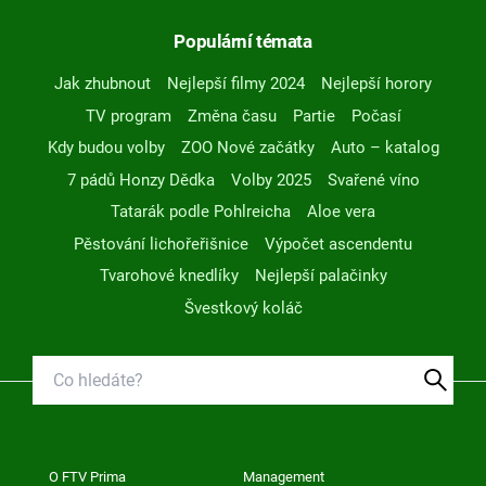
Populární témata
Jak zhubnout
Nejlepší filmy 2024
Nejlepší horory
TV program
Změna času
Partie
Počasí
Kdy budou volby
ZOO Nové začátky
Auto – katalog
7 pádů Honzy Dědka
Volby 2025
Svařené víno
Tatarák podle Pohlreicha
Aloe vera
Pěstování lichořeřišnice
Výpočet ascendentu
Tvarohové knedlíky
Nejlepší palačinky
Švestkový koláč
O FTV Prima
Management