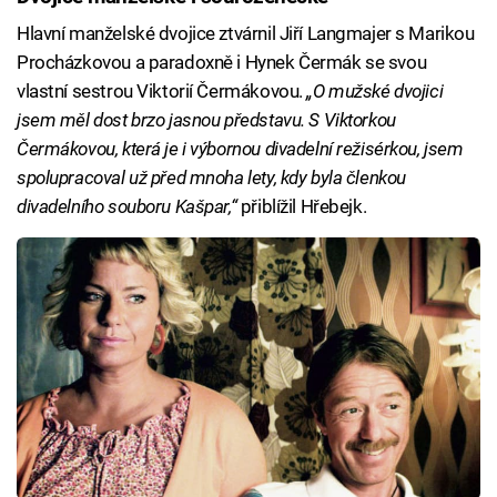
Hlavní manželské dvojice ztvárnil Jiří Langmajer s Marikou
Procházkovou a paradoxně i Hynek Čermák se svou
vlastní sestrou Viktorií Čermákovou.
„O mužské dvojici
jsem měl dost brzo jasnou představu. S Viktorkou
Čermákovou, která je i výbornou divadelní režisérkou, jsem
spolupracoval už před mnoha lety, kdy byla členkou
divadelního souboru Kašpar,“
přiblížil Hřebejk.