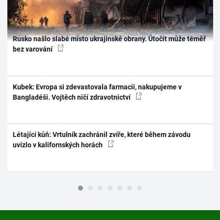
Rusko našlo slabé místo ukrajinské obrany. Útočit může téměř
bez varování
Kubek: Evropa si zdevastovala farmacii, nakupujeme v
Bangladéši. Vojtěch ničí zdravotnictví
Létající kůň: Vrtulník zachránil zvíře, které během závodu
uvízlo v kalifornských horách