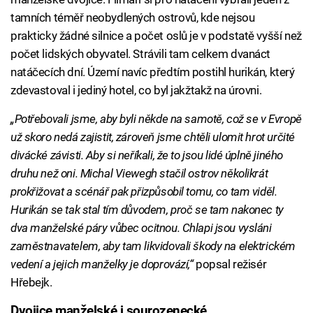
tamních téměř neobydlených ostrovů, kde nejsou
prakticky žádné silnice a počet oslů je v podstatě vyšší než
počet lidských obyvatel. Strávili tam celkem dvanáct
natáčecích dní. Území navíc předtím postihl hurikán, který
zdevastoval i jediný hotel, co byl jakžtakž na úrovni.
„Potřebovali jsme, aby byli někde na samotě, což se v Evropě
už skoro nedá zajistit, zároveň jsme chtěli ulomit hrot určité
divácké závisti. Aby si neříkali, že to jsou lidé úplně jiného
druhu než oni. Michal Viewegh stačil ostrov několikrát
prokřižovat a scénář pak přizpůsobil tomu, co tam viděl.
Hurikán se tak stal tím důvodem, proč se tam nakonec ty
dva manželské páry vůbec ocitnou. Chlapi jsou vysláni
zaměstnavatelem, aby tam likvidovali škody na elektrickém
vedení a jejich manželky je doprovází,“
popsal režisér
Hřebejk.
Dvojice manželské i sourozenecké