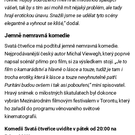
vášeň, tak by s tím asi mohli mít nějaký problém, ale tady
hrají erotickou únavu. Snažili jsme se udělat tyto scény
elegantně a vyhnout se klišé,“
dodal.
Jemně nemravná komedie
Svatá čtveřice má podtitul jemně nemravná komedie.
Nejprodávanější český autor Michal Viewegh, který poprvé
napsal scénář přímo pro film, si za výsledkem stojí.
„Je to
film o kamarádství a hlavně o lásce a touze, tudíž je tam i
trocha erotiky, která k lásce a touze nevyhnutelně patří.
Puritáni budou ovšem i tak asi pobouřeni,“
míní spisovatel.
Hravý snímek o milostných škatulatech byl dokonce
vybrán Mezinárodním filmovým festivalem v Torontu, který
ho zařadil do programu věnovaného světové
kinematografii.
Komedii Svatá čtveřice uvidíte v pátek od 20:00 na