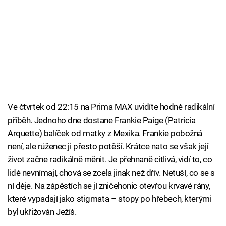
Ve čtvrtek od 22:15 na Prima MAX uvidíte hodně radikální
příběh. Jednoho dne dostane Frankie Paige (Patricia
Arquette) balíček od matky z Mexika. Frankie pobožná
není, ale růženec ji přesto potěší. Krátce nato se však její
život začne radikálně měnit. Je přehnaně citlivá, vidí to, co
lidé nevnímají, chová se zcela jinak než dřív. Netuší, co se s
ní děje. Na zápěstích se jí zničehonic otevřou krvavé rány,
které vypadají jako stigmata – stopy po hřebech, kterými
byl ukřižován Ježíš.