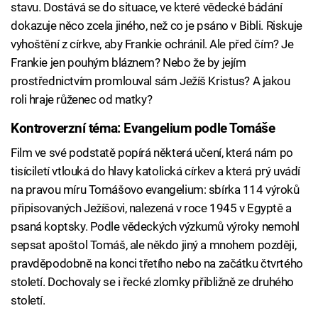
stavu. Dostává se do situace, ve které vědecké bádání
dokazuje něco zcela jiného, než co je psáno v Bibli. Riskuje
vyhoštění z církve, aby Frankie ochránil. Ale před čím? Je
Frankie jen pouhým bláznem? Nebo že by jejím
prostřednictvím promlouval sám Ježíš Kristus? A jakou
roli hraje růženec od matky?
Kontroverzní téma: Evangelium podle Tomáše
Film ve své podstatě popírá některá učení, která nám po
tisíciletí vtlouká do hlavy katolická církev a která prý uvádí
na pravou míru Tomášovo evangelium: sbírka 114 výroků
připisovaných Ježíšovi, nalezená v roce 1945 v Egyptě a
psaná koptsky. Podle vědeckých výzkumů výroky nemohl
sepsat apoštol Tomáš, ale někdo jiný a mnohem později,
pravděpodobně na konci třetího nebo na začátku čtvrtého
století. Dochovaly se i řecké zlomky přibližně ze druhého
století.