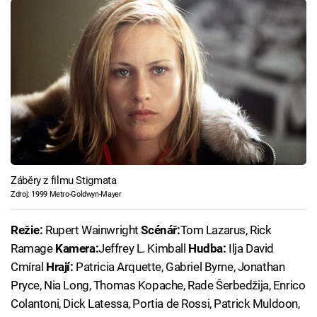
Záběry z filmu Stigmata
Zdroj: 1999 Metro-Goldwyn-Mayer
Režie:
Rupert Wainwright
Scénář:
Tom Lazarus, Rick
Ramage
Kamera:
Jeffrey L. Kimball
Hudba:
Ilja David
Cmíral
Hrají:
Patricia Arquette, Gabriel Byrne, Jonathan
Pryce, Nia Long, Thomas Kopache, Rade Šerbedžija, Enrico
Colantoni, Dick Latessa, Portia de Rossi, Patrick Muldoon,