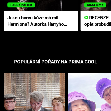
HARRY POTTER
KINOFILMY
Jakou barvu kůže má mít
RECENZE: Smrtelné zlo se
Hermiona? Autorka Harryho
opět probudi
Pottera přišla s ráznou
přichází s n
odpovědí
hororovou n
POPULÁRNÍ POŘADY NA PRIMA COOL