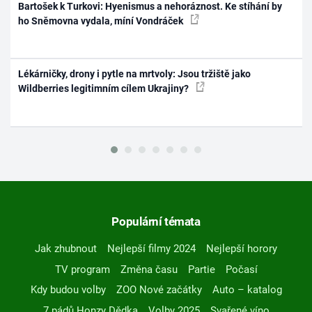
Bartošek k Turkovi: Hyenismus a nehoráznost. Ke stíhání by
ho Sněmovna vydala, míní Vondráček
Lékárničky, drony i pytle na mrtvoly: Jsou tržiště jako
Wildberries legitimním cílem Ukrajiny?
Populární témata
Jak zhubnout
Nejlepší filmy 2024
Nejlepší horory
TV program
Změna času
Partie
Počasí
Kdy budou volby
ZOO Nové začátky
Auto – katalog
7 pádů Honzy Dědka
Volby 2025
Svařené víno