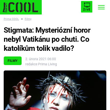
ŽIVĚ
Prima COOL
■
Filmy
STARHOUSE
BUFFY, PŘEMOŽITELKA UPÍRŮ
Trendy:
Stigmata: Mysteriózní horor
ESCAPE
PLNEJ KOTEL
AVENGERS 5
nebyl Vatikánu po chuti. Co
katolíkům tolik vadilo?
2. února 2021 06:00
FILMY
redakce Prima Living
Témata
Filmy
Seriály
Hry