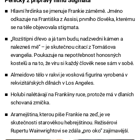
Perličky z přípravy filmu Stigmata
Hlavní hrdinka se jmenuje Frankie záměrně. Jméno
odkazuje na Františka z Assisi, prvního člověka, kterému
se na těle objevovala stigmata.
„Rozštípni dřevo a já tam budu, nadzvedni kámen a
nalezneš mě“ – je skutečnou citací z Tomášova
evangelia. Poukazuje na nepotřebnost honosných
kostelů a na to, že víru si každý člověk nese sám v sobě.
Almeidovo tělo v rakvi je vosková figurína vyrobená v
rekvizitářských dílnách v Los Angeles.
Holubi nalétávají na Frankiiny ruce, protože má v dlaních
schovaná zrníčka.
Aramejština, kterou píše Frankie na zeď, je ve
skutečnosti starověkou hebrejštinou. Režisérovi
Rupertu Wainwrightovi se zdála „pro oko“ zajímavější.