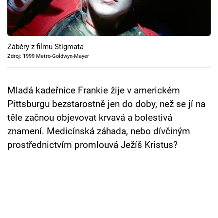
Cool Esport
Pořady
Záběry z filmu Stigmata
TV Program
Zdroj: 1999 Metro-Goldwyn-Mayer
Sledujte prima+
Mladá kadeřnice Frankie žije v americkém
Pittsburgu bezstarostně jen do doby, než se jí na
Přihlášení
těle začnou objevovat krvavá a bolestivá
znamení. Medicínská záhada, nebo dívčiným
prostřednictvím promlouvá Ježíš Kristus?
Sledujte nás