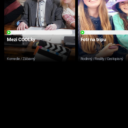
PŘEHRÁT
PŘEHRÁT
Mezi COOLky
Fotr na tripu
Komedie / Zábavný
Rodinný / Reality / Cestopisný