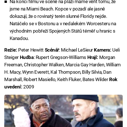
Na konci filmu ve scéně na pláži máme věřit tomu, že
jsme na Miami Beach. Kopce v pozadí ale jasně
dokazují, že o rovinatý terén slunné Floridy nejde.
Natáčelo se v Bostonu a v nedalekém Worcesteru na
východním pobřeží Spojených Států téměř u hranic s
Kanadou.
Režie:
Peter Hewitt
Scénář
: Michael LeSieur
Kamera:
Ueli
Steiger
Hudba
: Rupert Gregson-Williams
Hrají:
Morgan
Freeman, Christopher Walken, Marcia Gay Harden, William
H. Macy, Wynn Everett, Kal Thompson, Billy Silvia, Dan
Marshall, Robert Masiello, Keith Fluker, Bates Wilder
Rok
uvedení:
2009