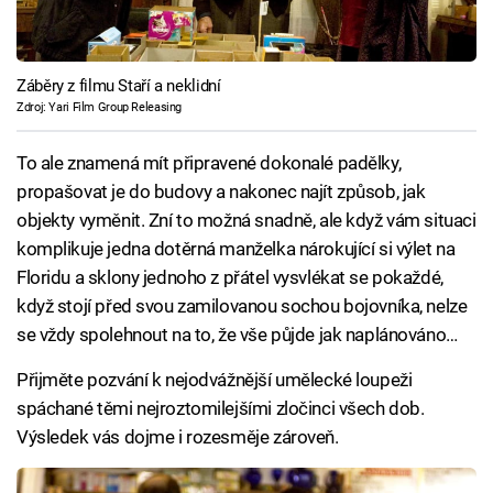
Záběry z filmu Staří a neklidní
Zdroj: Yari Film Group Releasing
To ale znamená mít připravené dokonalé padělky,
propašovat je do budovy a nakonec najít způsob, jak
objekty vyměnit. Zní to možná snadně, ale když vám situaci
komplikuje jedna dotěrná manželka nárokující si výlet na
Floridu a sklony jednoho z přátel vysvlékat se pokaždé,
když stojí před svou zamilovanou sochou bojovníka, nelze
se vždy spolehnout na to, že vše půjde jak naplánováno…
Přijměte pozvání k nejodvážnější umělecké loupeži
spáchané těmi nejroztomilejšími zločinci všech dob.
Výsledek vás dojme i rozesměje zároveň.