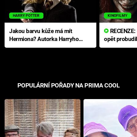
HARRY POTTER
KINOFILMY
Jakou barvu kůže má mít
RECENZE: Smrtelné zlo se
Hermiona? Autorka Harryho
opět probudi
Pottera přišla s ráznou
přichází s n
odpovědí
hororovou n
POPULÁRNÍ POŘADY NA PRIMA COOL