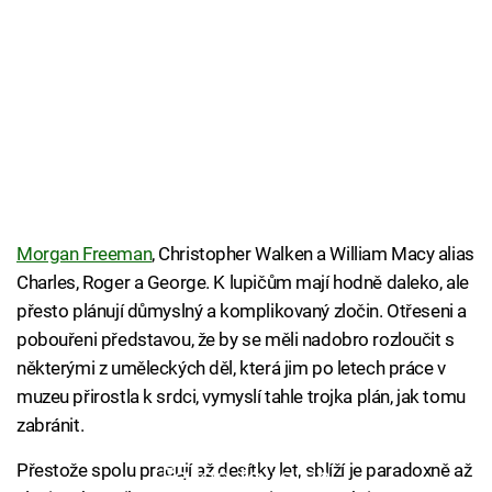
Morgan Freeman
, Christopher Walken a William Macy alias
Charles, Roger a George. K lupičům mají hodně daleko, ale
přesto plánují důmyslný a komplikovaný zločin. Otřeseni a
pobouřeni představou, že by se měli nadobro rozloučit s
některými z uměleckých děl, která jim po letech práce v
muzeu přirostla k srdci, vymyslí tahle trojka plán, jak tomu
zabránit.
Přestože spolu pracují až desítky let, sblíží je paradoxně až
Failed to fetch