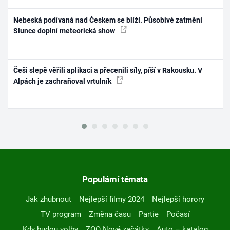
Nebeská podívaná nad Českem se blíží. Působivé zatmění
Slunce doplní meteorická show
Češi slepě věřili aplikaci a přecenili síly, píší v Rakousku. V
Alpách je zachraňoval vrtulník
Populární témata
Jak zhubnout
Nejlepší filmy 2024
Nejlepší horory
TV program
Změna času
Partie
Počasí
Kdy budou volby
ZOO Nové začátky
Auto – katalog