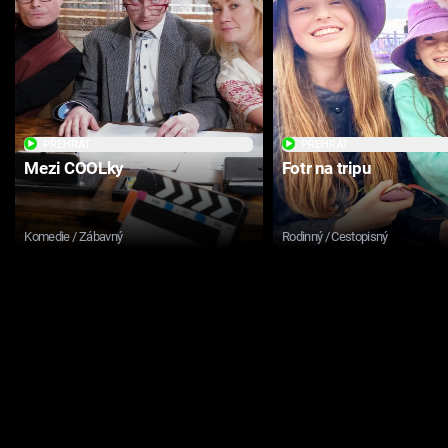
PŘEHRÁT
PŘEHRÁT
Mezi COOLky
Fotr na tripu
Komedie / Zábavný
Rodinný / Cestopisný