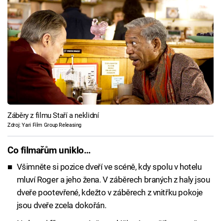
Záběry z filmu Staří a neklidní
Zdroj: Yari Film Group Releasing
Co filmařům uniklo…
Všimněte si pozice dveří ve scéně, kdy spolu v hotelu
mluví Roger a jeho žena. V záběrech braných z haly jsou
dveře pootevřené, kdežto v záběrech z vnitřku pokoje
jsou dveře zcela dokořán.