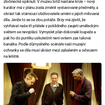
zločinecké spiknutí. V muzeu totiž nastane krize – nový
kurátor má v plánu zcela změnit vystavované předměty, a
okrást tak stárnoucí obdivovatele umění o jejich milovaná
díla. Jenže to se se zlou potáže. Brzy má zjistit, že
vytrhávat naše tři přátele z poklidného zaujetí uměleckým
světem se nevyplácí. Vymyslet plán dokonalé loupeže a
pak ho do puntíku uskutečnit není ovšem zas taková
banalita. Podle důmyslného scénáře naší muzejní
ochranky se díla musí ukrást mezi zabalením a odvozem
na letiště.