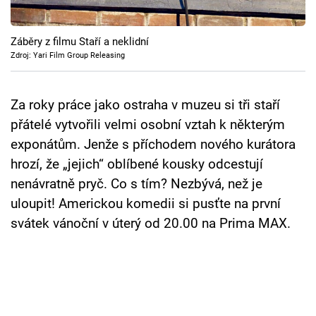
Cool Esport
Záběry z filmu Staří a neklidní
Pořady
Zdroj: Yari Film Group Releasing
TV Program
Za roky práce jako ostraha v muzeu si tři staří
Sledujte prima+
přátelé vytvořili velmi osobní vztah k některým
exponátům. Jenže s příchodem nového kurátora
Přihlášení
hrozí, že „jejich“ oblíbené kousky odcestují
nenávratně pryč. Co s tím? Nezbývá, než je
uloupit! Americkou komedii si pusťte na první
Sledujte nás
svátek vánoční v úterý od 20.00 na Prima MAX.