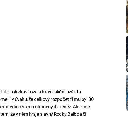
a tuto roli zkasírovala hlavní akční hvězda
e-li v úvahu, že celkový rozpočet filmu byl 80
ěř čtvrtina všech utracených peněz. Ale zase
tem, že v něm hraje slavný Rocky Balboa či