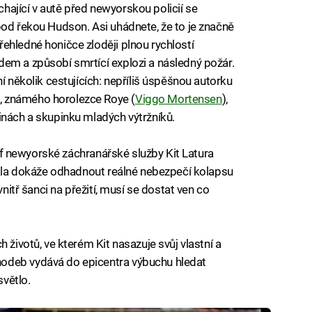
ající v autě před newyorskou policií se
pod řekou Hudson. Asi uhádnete, že to je značně
ehledné honičce zloději plnou rychlostí
em a způsobí smrtící explozi a následný požár.
í několik cestujících: nepříliš úspěšnou autorku
, známého horolezce Roye (
Viggo Mortensen
),
inách a skupinku mladých výtržníků.
 šéf newyorské záchranářské služby Kit Latura
mála dokáže odhadnout reálné nebezpečí kolapsu
vnitř šanci na přežití, musí se dostat ven co
 životů, ve kterém Kit nasazuje svůj vlastní a
odeb vydává do epicentra výbuchu hledat
světlo.