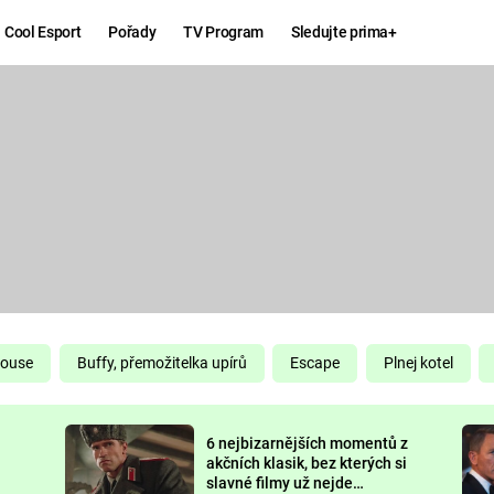
Cool Esport
Pořady
TV Program
Sledujte prima+
Hry
Zábava
MAFIA
ZÁBAVN
GALERI
GTA 6
NEJLEP
KINGDOM
KOMEDI
COME:
DELIVERANCE
CHUCK
House
Buffy, přemožitelka upírů
Escape
Plnej kotel
NORRIS
ESPORT
6 nejbizarnějších momentů z
DEADP
akčních klasik, bez kterých si
slavné filmy už nejde