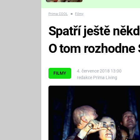
Které děsivé pecky vám
nejvíc zvednou tep?
Prima COOL
■
Filmy
Spatří ještě něk
O tom rozhodne S
4. července 2018 13:00
FILMY
redakce Prima Living