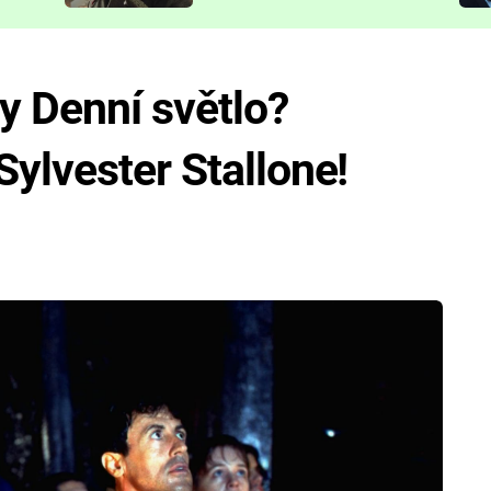
představit
dy Denní světlo?
ylvester Stallone!