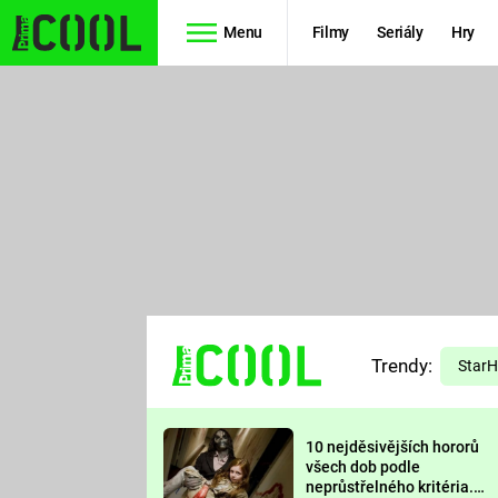
Menu
Filmy
Seriály
Hry
Seriály
Filmy
SIMPSONOVI
STAR WARS
HVĚZDNÁ
AVENGERS
BRÁNA
RYCHLE A
TEORIE
ZBĚSILE 10
Trendy:
VELKÉHO
Star
PREDÁTOR
TŘESKU
10 nejděsivějších hororů
FUTURAMA
všech dob podle
neprůstřelného kritéria.