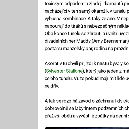
toxickým odpadem a zloději diamantů prch
nacházející v ten samý okamžik v tunelu 
výbušná kombinace. A taky že ano. V nepř
nabourají do tiráků s nebezpečným náklad
Oba konce tunelu se zhroutí a uvnitř uvězn
divadelních her Maddy (Amy Brenneman)
postarší manželský pár, rodinu na prázdn
Akorát v tu chvíli přijíždí k místu bývalý
(
Sylvester Stallone
), který jako jeden z 
celého tunelu. Ví, že pokud mají mít lidé u
nejdřív.
A tak se rozbíhá závod o záchranu lidských
dobrovolně se labyrintem podzemních ch
přeživší oběti a vyvést je zpátky na denní 