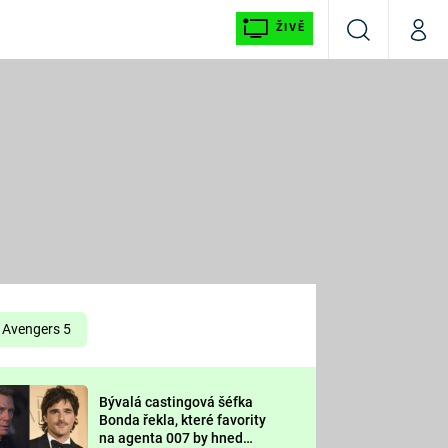
ŽIVĚ
Vyhledávání
Můj p
Prima+
É
CNN Prima NEWS
E
Prima FRESH
ŠÍ
Prima LIVING
E
Prima Ženy
Avengers 5
Prima LAJK
Bývalá castingová šéfka
OOL
Bonda řekla, které favority
Sledujte nás
na agenta 007 by hned