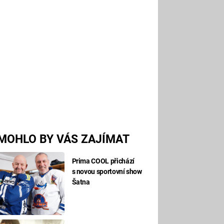
MOHLO BY VÁS ZAJÍMAT
Prima COOL přichází
s novou sportovní show
Šatna