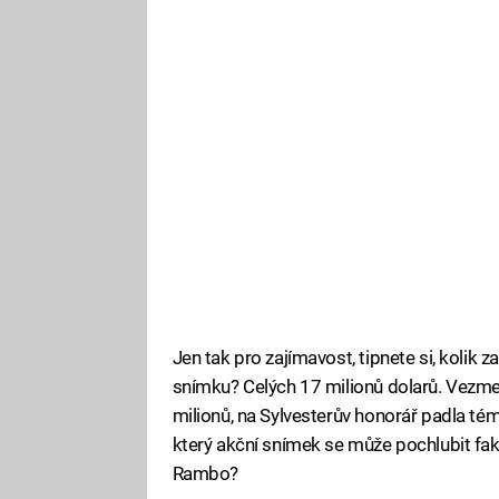
Jen tak pro zajímavost, tipnete si, kolik z
snímku? Celých 17 milionů dolarů. Vezmem
milionů, na Sylvesterův honorář padla tém
který akční snímek se může pochlubit fak
Rambo?