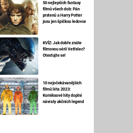
50 nejlepších fantasy
filmů všech dob: Pán
prstenů a Harry Potter
jsou jen špičkou ledovce
KVÍZ: Jak dobře znáte
filmovou sérii Vetřelec?
Otestujte se!
10 nejočekávanějších
filmů léta 2023:
Komiksové hity doplní
návraty akčních legend