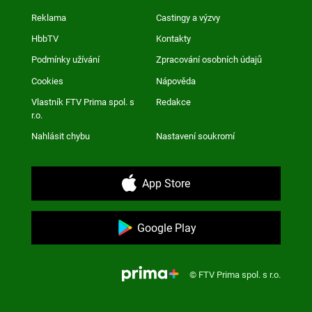
Reklama
Castingy a výzvy
HbbTV
Kontakty
Podmínky užívání
Zpracování osobních údajů
Cookies
Nápověda
Vlastník FTV Prima spol. s
Redakce
r.o.
Nahlásit chybu
Nastavení soukromí
App Store
Google Play
© FTV Prima spol. s r.o.