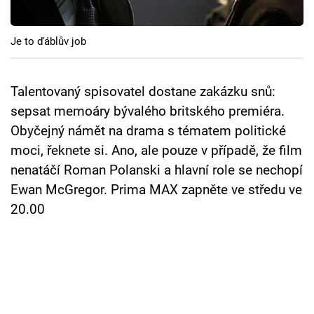
Cool Esport
Je to ďáblův job
Pořady
TV Program
Talentovaný spisovatel dostane zakázku snů:
sepsat memoáry bývalého britského premiéra.
Sledujte prima+
Obyčejný námět na drama s tématem politické
moci, řeknete si. Ano, ale pouze v případě, že film
Přihlášení
nenatáčí Roman Polanski a hlavní role se nechopí
Ewan McGregor. Prima MAX zapněte ve středu ve
20.00
Sledujte nás