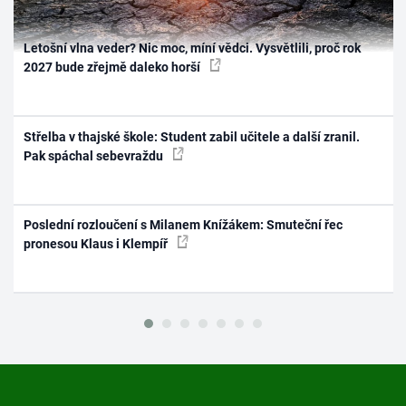
Letošní vlna veder? Nic moc, míní vědci. Vysvětlili, proč rok
2027 bude zřejmě daleko horší
Střelba v thajské škole: Student zabil učitele a další zranil.
Pak spáchal sebevraždu
Poslední rozloučení s Milanem Knížákem: Smuteční řec
pronesou Klaus i Klempíř