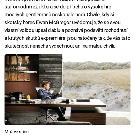
staromódní režii, která se do příběhu o vysoké hře
mocných gentlemanů neskonale hodí. Chvíle, kdy si
skotský herec Ewan McGregor uvědomuje, že se svou
vlastní volbou upsal ďáblu a poznává podsvětí rozhodnutí
a krutých skutků expremiéra, jsou natočeny tak, že vás tato
skutečnost nenechá vydechnout ani na malou chvíli.
Muž ve stínu