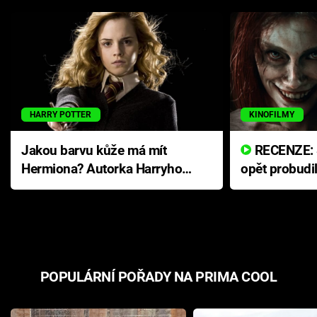
HARRY POTTER
KINOFILMY
Jakou barvu kůže má mít
RECENZE: Smrtelné zlo se
Hermiona? Autorka Harryho
opět probudi
Pottera přišla s ráznou
přichází s n
odpovědí
hororovou n
POPULÁRNÍ POŘADY NA PRIMA COOL