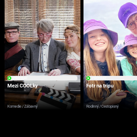
PŘEHRÁT
PŘEHRÁT
Mezi COOLky
Fotr na tripu
Komedie / Zábavný
Rodinný / Cestopisný