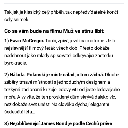
Tak jak je klasický celý příběh, tak nepředvídatelně končí
celý snímek.
Co se vám bude na filmu Muž ve stínu líbit:
1) Ewan McGregor.
Tančí, zpívá, jezdí na motorce. Je to
nejslavnější filmový feťák všech dob. Přesto dokáže
nadchnout jako mladý spisovatel odkrývající zástěrku
byrokracie.
2) Nálada. Polanski je mistr nálad, o tom žádná.
Dlouhé
záběry, tmavé místnosti s jednoduchým designem a
těžkými záclonami křižuje ledový vítr od ještě ledovějšího
moře. A vy víte, že ten prosklený dům skrývá daleko víc,
než dokáže svět unést. Na člověka dýchají elegantní
šedesátá léta...
3) Nejoblíbenější James Bond je podle Čechů právě