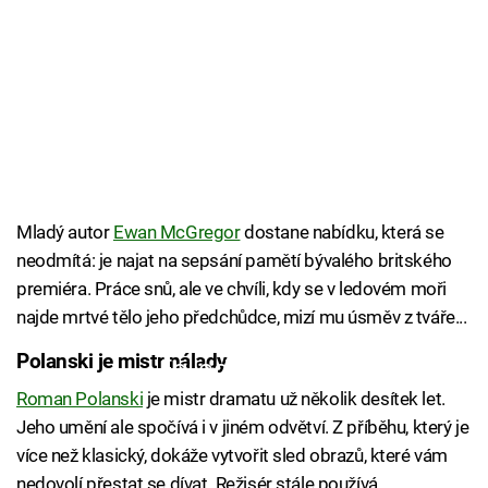
Mladý autor
Ewan McGregor
dostane nabídku, která se
neodmítá: je najat na sepsání pamětí bývalého britského
premiéra. Práce snů, ale ve chvíli, kdy se v ledovém moři
najde mrtvé tělo jeho předchůdce, mizí mu úsměv z tváře...
Polanski je mistr nálady
Failed to fetch
Roman Polanski
je mistr dramatu už několik desítek let.
Jeho umění ale spočívá i v jiném odvětví. Z příběhu, který je
více než klasický, dokáže vytvořit sled obrazů, které vám
nedovolí přestat se dívat. Režisér stále používá