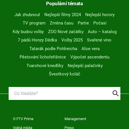
Populární témata
Jak zhubnout
Nejlepší filmy 2024
Nejlepší horory
TV program
Změna času
Partie
Počasí
Kdy budou volby
ZOO Nové začátky
Auto – katalog
7 pádů Honzy Dědka
Volby 2025
Svařené víno
Tatarák podle Pohlreicha
Aloe vera
Pěstování lichořeřišnice
Výpočet ascendentu
Tvarohové knedlíky
Nejlepší palačinky
Švestkový koláč
O FTV Prima
Management
Volná místa
Press