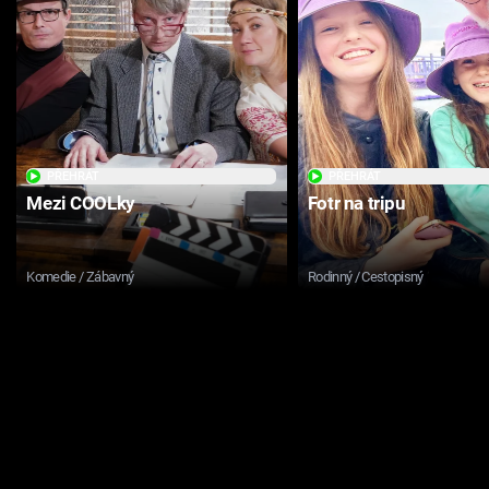
PŘEHRÁT
PŘEHRÁT
Mezi COOLky
Fotr na tripu
Komedie / Zábavný
Rodinný / Cestopisný