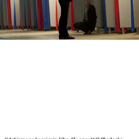
ženskou“ nebo trochu vznešeněji „Cherchez la
Cool Esport
femme“. S otevřenou pusou sledujeme Benedicta
Cumberbatche, jak si po anglicku, zlehka pohrává
Pořady
se svojí rolí Sherlocka. A chceme další díl!
TV Program
Sledujte prima+
Přihlášení
Sledujte nás