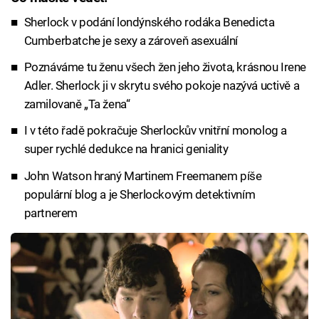
Sherlock v podání londýnského rodáka Benedicta
Cumberbatche je sexy a zároveň asexuální
Poznáváme tu ženu všech žen jeho života, krásnou Irene
Adler. Sherlock ji v skrytu svého pokoje nazývá uctivě a
zamilovaně „Ta žena“
I v této řadě pokračuje Sherlockův vnitřní monolog a
super rychlé dedukce na hranici geniality
John Watson hraný Martinem Freemanem píše
populární blog a je Sherlockovým detektivním
partnerem