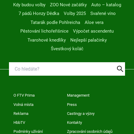
Kdy budou volby
ZOO Nové začátky
Auto – katalog
7 pádů Honzy Dědka
Volby 2025
Svařené víno
Tatarák podle Pohlreicha
Aloe vera
Pěstování lichořeřišnice
Výpočet ascendentu
Tvarohové knedlíky
Nejlepší palačinky
Švestkový koláč
O FTV Prima
Management
Volná místa
Press
Reklama
Castingy a výzvy
HbbTV
Kontakty
Podmínky užívání
Zpracování osobních údajů