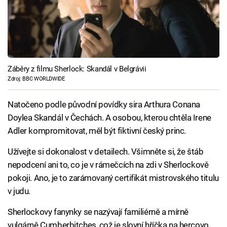
Záběry z filmu Sherlock: Skandál v Belgrávii
Zdroj: BBC WORLDWIDE
Natočeno podle původní povídky sira Arthura Conana
Doylea Skandál v Čechách. A osobou, kterou chtěla Irene
Adler kompromitovat, měl být fiktivní český princ.
Užívejte si dokonalost v detailech. Všimněte si, že štáb
nepodcení ani to, co je v rámečcích na zdi v Sherlockově
pokoji. Ano, je to zarámovaný certifikát mistrovského titulu
v judu.
Sherlockovy fanynky se nazývají familiérně a mírně
vulgárně Cumberbitches, což je slovní hříčka na hercovo