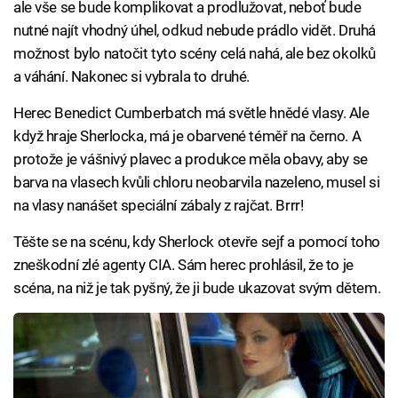
ale vše se bude komplikovat a prodlužovat, neboť bude
nutné najít vhodný úhel, odkud nebude prádlo vidět. Druhá
možnost bylo natočit tyto scény celá nahá, ale bez okolků
a váhání. Nakonec si vybrala to druhé.
Herec Benedict Cumberbatch má světle hnědé vlasy. Ale
když hraje Sherlocka, má je obarvené téměř na černo. A
protože je vášnivý plavec a produkce měla obavy, aby se
barva na vlasech kvůli chloru neobarvila nazeleno, musel si
na vlasy nanášet speciální zábaly z rajčat. Brrr!
Těšte se na scénu, kdy Sherlock otevře sejf a pomocí toho
zneškodní zlé agenty CIA. Sám herec prohlásil, že to je
scéna, na niž je tak pyšný, že ji bude ukazovat svým dětem.