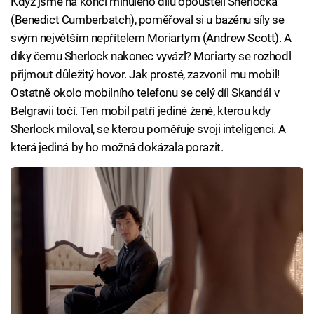
Když jsme na konci minulého dílu opouštěli Sherlocka
(Benedict Cumberbatch), poměřoval si u bazénu síly se
svým největším nepřítelem Moriartym (Andrew Scott). A
díky čemu Sherlock nakonec vyvázl? Moriarty se rozhodl
přijmout důležitý hovor. Jak prosté, zazvonil mu mobil!
Ostatně okolo mobilního telefonu se celý díl Skandál v
Belgravii točí. Ten mobil patří jediné ženě, kterou kdy
Sherlock miloval, se kterou poměřuje svoji inteligenci. A
která jediná by ho možná dokázala porazit.