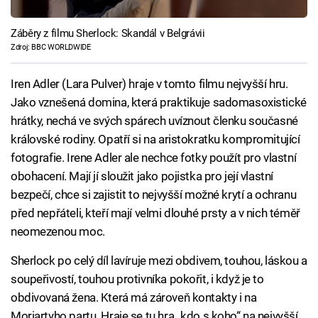
Záběry z filmu Sherlock: Skandál v Belgrávii
Zdroj: BBC WORLDWIDE
Iren Adler (Lara Pulver) hraje v tomto filmu nejvyšší hru.
Jako vznešená domina, která praktikuje sadomasoxistické
hrátky, nechá ve svých spárech uvíznout členku současné
královské rodiny. Opatří si na aristokratku kompromitující
fotografie. Irene Adler ale nechce fotky použít pro vlastní
obohacení. Mají jí sloužit jako pojistka pro její vlastní
bezpečí, chce si zajistit to nejvyšší možné krytí a ochranu
před nepřáteli, kteří mají velmi dlouhé prsty a v nich téměř
neomezenou moc.
Sherlock po celý díl lavíruje mezi obdivem, touhou, láskou a
soupeřivostí, touhou protivníka pokořit, i když je to
obdivovaná žena. Která má zároveň kontakty i na
Moriartyho partu. Hraje se tu hra „kdo s koho“ na nejvyšší