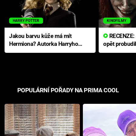
HARRY POTTER
KINOFILMY
Jakou barvu kůže má mít
RECENZE: Smrtelné zlo se
Hermiona? Autorka Harryho
opět probudi
Pottera přišla s ráznou
přichází s n
odpovědí
hororovou n
POPULÁRNÍ POŘADY NA PRIMA COOL