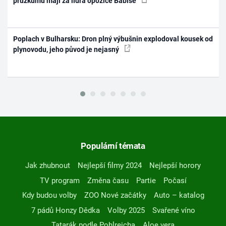
průzkumu mají za lídra opozice Babiše
Poplach v Bulharsku: Dron plný výbušnin explodoval kousek od
plynovodu, jeho původ je nejasný
Populární témata
Jak zhubnout
Nejlepší filmy 2024
Nejlepší horory
TV program
Změna času
Partie
Počasí
Kdy budou volby
ZOO Nové začátky
Auto – katalog
7 pádů Honzy Dědka
Volby 2025
Svařené víno
Tatarák podle Pohlreicha
Aloe vera