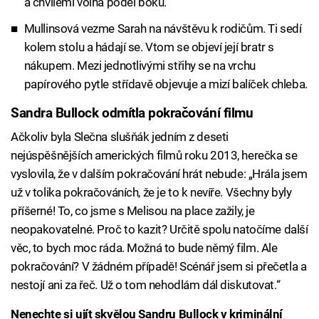
a chvílemi volná podél boků.
Mullinsová vezme Sarah na návštěvu k rodičům. Ti sedí
kolem stolu a hádají se. Vtom se objeví její bratr s
nákupem. Mezi jednotlivými střihy se na vrchu
papírového pytle střídavě objevuje a mizí balíček chleba.
Sandra Bullock odmítla pokračování filmu
Ačkoliv byla Slečna slušňák jedním z deseti
nejúspěšnějších amerických filmů roku 2013, herečka se
vyslovila, že v dalším pokračování hrát nebude: „Hrála jsem
už v tolika pokračováních, že je to k nevíře. Všechny byly
příšerné! To, co jsme s Melisou na place zažily, je
neopakovatelné. Proč to kazit? Určitě spolu natočíme další
věc, to bych moc ráda. Možná to bude němý film. Ale
pokračování? V žádném případě! Scénář jsem si přečetla a
nestojí ani za řeč. Už o tom nehodlám dál diskutovat.“
Nenechte si ujít skvělou Sandru Bullock v kriminální