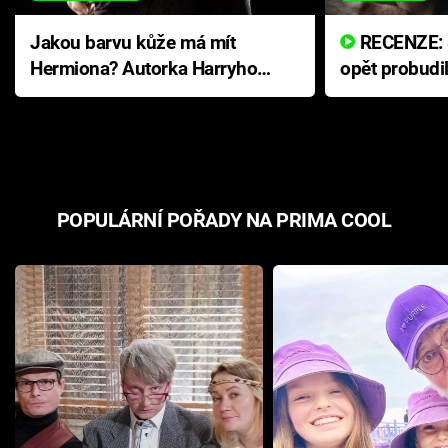
Jakou barvu kůže má mít
RECENZE: Smrtelné zlo se
Hermiona? Autorka Harryho
opět probudi
Pottera přišla s ráznou
přichází s n
odpovědí
hororovou n
POPULÁRNÍ POŘADY NA PRIMA COOL