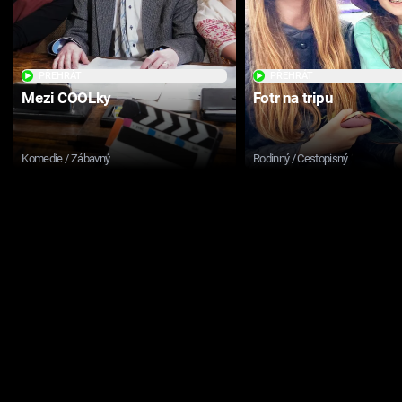
PŘEHRÁT
PŘEHRÁT
Mezi COOLky
Fotr na tripu
Komedie / Zábavný
Rodinný / Cestopisný