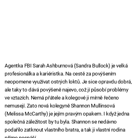
Agentka FBI Sarah Ashburnová (Sandra Bullock) je velká
profesionálka a kariéristka. Na cestě za povýšením
neopomene využívat ostrých loktů. Je sice opravdu dobrá,
ale taky to dává povýšeně najevo, což jí působí problémy
ve vztazích. Nemá přátele a kolegové ji mírně řečeno
nemusejí. Zato nová kolegyně Shannon Mullinsová
(Melissa McCarthy) je jejím pravým opakem. I když jedna
společná záležitost by tu byla. Shannon se nedávno
podařilo zatknout vlastního bratra, a tak ji vlastní rodina
přímo nesnáší.