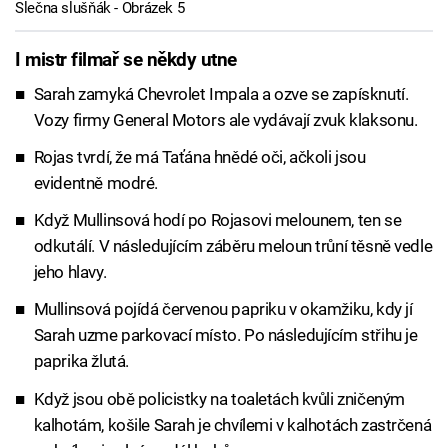
Slečna slušňák - Obrázek 5
I mistr filmař se někdy utne
Sarah zamyká Chevrolet Impala a ozve se zapísknutí.
Vozy firmy General Motors ale vydávají zvuk klaksonu.
Rojas tvrdí, že má Taťána hnědé oči, ačkoli jsou
evidentně modré.
Když Mullinsová hodí po Rojasovi melounem, ten se
odkutálí. V následujícím záběru meloun trůní těsně vedle
jeho hlavy.
Mullinsová pojídá červenou papriku v okamžiku, kdy jí
Sarah uzme parkovací místo. Po následujícím střihu je
paprika žlutá.
Když jsou obě policistky na toaletách kvůli zničeným
kalhotám, košile Sarah je chvílemi v kalhotách zastrčená