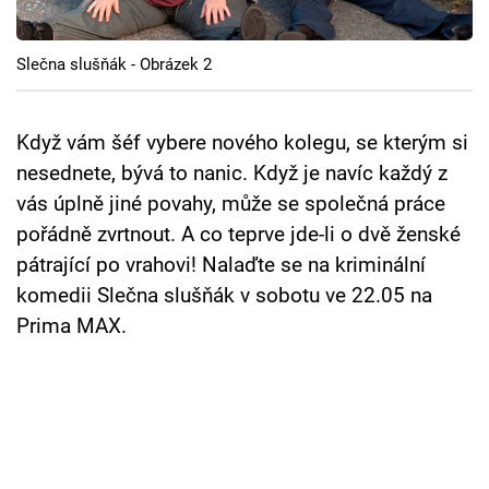
Cool Esport
Slečna slušňák - Obrázek 2
Pořady
TV Program
Když vám šéf vybere nového kolegu, se kterým si
nesednete, bývá to nanic. Když je navíc každý z
Sledujte prima+
vás úplně jiné povahy, může se společná práce
pořádně zvrtnout. A co teprve jde-li o dvě ženské
Přihlášení
pátrající po vrahovi! Nalaďte se na kriminální
komedii Slečna slušňák v sobotu ve 22.05 na
Prima MAX.
Sledujte nás