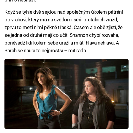
Když se tyhle dvě sejdou nad společným úkolem pátrání
po vrahovi, který má na svědomí sérii brutálních vražd,
zprvu to mezi nimi pěkně třaská. Časem ale obě zjistí, že
se jedna od druhé mají co učit. Shannon chybí rozvaha,
poněvadž lidi kolem sebe uráží a mlátí hlava nehlava. A
Sarah se naučí to nejprostší – mít ráda.