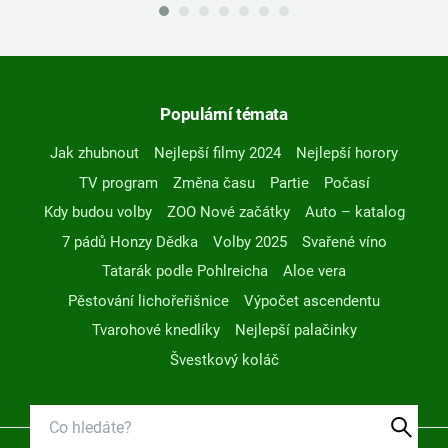
Populární témata
Jak zhubnout
Nejlepší filmy 2024
Nejlepší horory
TV program
Změna času
Partie
Počasí
Kdy budou volby
ZOO Nové začátky
Auto – katalog
7 pádů Honzy Dědka
Volby 2025
Svařené víno
Tatarák podle Pohlreicha
Aloe vera
Pěstování lichořeřišnice
Výpočet ascendentu
Tvarohové knedlíky
Nejlepší palačinky
Švestkový koláč