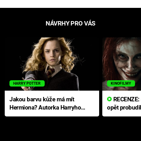
NÁVRHY PRO VÁS
HARRY POTTER
KINOFILMY
Jakou barvu kůže má mít
RECENZE: Smrtelné zlo se
Hermiona? Autorka Harryho
opět probudi
Pottera přišla s ráznou
přichází s n
odpovědí
hororovou n