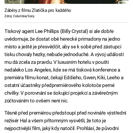
Záběry z filmu Zlatíčka pro každého
Zdroj: Columbia/Sony
Tiskový agent Lee Phillips (Billy Crystal) si ale dobře
uvědomuje, že dostat obě herecké primadony na jedno
místo a ještě je přesvědčit, aby se k sobě před zástupci
tisku chovaly hezky, nebude jednoduché. A vývoj událostí
mu dá zcela za pravdu. V luxusním hotelu v poušti
nedaleko Los Angeles, kde se má tisková konference a
premiéra filmu konat, čekají Eddieho, Gwen, Kiki, Leeho a
ostatní účastníky předpremiérového kolotoče perné
chvilky. V porovnání se šokující projekcí a závěrečným
zúčtováním to ovšem není nic.
Těsně před premiérou předstoupí před novináře výstřední
režisér Hal a všem přítomným vysvětlí, že toto je
nejpoctivější film, jaký kdy natočil. Prohlásí, že původní