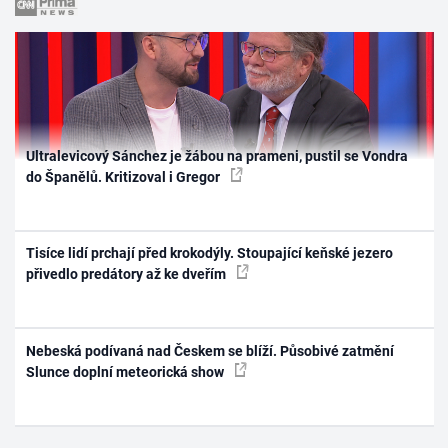
Ultralevicový Sánchez je žábou na prameni, pustil se Vondra
do Španělů. Kritizoval i Gregor
Tisíce lidí prchají před krokodýly. Stoupající keňské jezero
přivedlo predátory až ke dveřím
Nebeská podívaná nad Českem se blíží. Působivé zatmění
Slunce doplní meteorická show