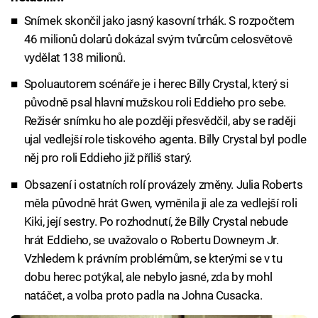
Snímek skončil jako jasný kasovní trhák. S rozpočtem
46 milionů dolarů dokázal svým tvůrcům celosvětově
vydělat 138 milionů.
Spoluautorem scénáře je i herec Billy Crystal, který si
původně psal hlavní mužskou roli Eddieho pro sebe.
Režisér snímku ho ale později přesvědčil, aby se raději
ujal vedlejší role tiskového agenta. Billy Crystal byl podle
něj pro roli Eddieho již příliš starý.
Obsazení i ostatních rolí provázely změny. Julia Roberts
měla původně hrát Gwen, vyměnila ji ale za vedlejší roli
Kiki, její sestry. Po rozhodnutí, že Billy Crystal nebude
hrát Eddieho, se uvažovalo o Robertu Downeym Jr.
Vzhledem k právním problémům, se kterými se v tu
dobu herec potýkal, ale nebylo jasné, zda by mohl
natáčet, a volba proto padla na Johna Cusacka.