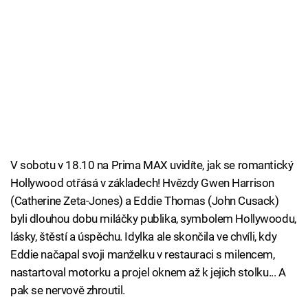
V sobotu v 18.10 na Prima MAX uvidíte, jak se romantický
Hollywood otřásá v základech! Hvězdy Gwen Harrison
(Catherine Zeta-Jones) a Eddie Thomas (John Cusack)
byli dlouhou dobu miláčky publika, symbolem Hollywoodu,
lásky, štěstí a úspěchu. Idylka ale skončila ve chvíli, kdy
Eddie načapal svoji manželku v restauraci s milencem,
nastartoval motorku a projel oknem až k jejich stolku... A
pak se nervově zhroutil.