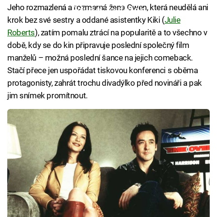
Jeho rozmazlená a rozmarná žena Gwen, která neudělá ani
Failed to fetch
krok bez své sestry a oddané asistentky Kiki (
Julie
Roberts
), zatím pomalu ztrácí na popularitě a to všechno v
době, kdy se do kin připravuje poslední společný film
manželů – možná poslední šance na jejich comeback.
Stačí přece jen uspořádat tiskovou konferenci s oběma
protagonisty, zahrát trochu divadýlko před novináři a pak
jim snímek promítnout.