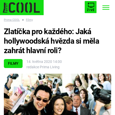
ŽIVĚ
Prima COOL
■
Filmy
STARHOUSE
BUFFY, PŘEMOŽITELKA UPÍRŮ
Trendy:
Zlatíčka pro každého: Jaká
ESCAPE
PLNEJ KOTEL
AVENGERS 5
hollywoodská hvězda si měla
zahrát hlavní roli?
14. května 2020 14:00
FILMY
redakce Prima Living
Témata
Filmy
Seriály
Hry