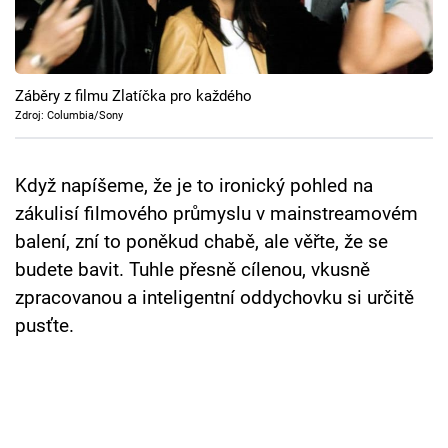
Cool Esport
Pořady
Záběry z filmu Zlatíčka pro každého
TV Program
Zdroj: Columbia/Sony
Sledujte prima+
Když napíšeme, že je to ironický pohled na
zákulisí filmového průmyslu v mainstreamovém
Přihlášení
balení, zní to poněkud chabě, ale věřte, že se
budete bavit. Tuhle přesně cílenou, vkusně
zpracovanou a inteligentní oddychovku si určitě
Sledujte nás
pusťte.