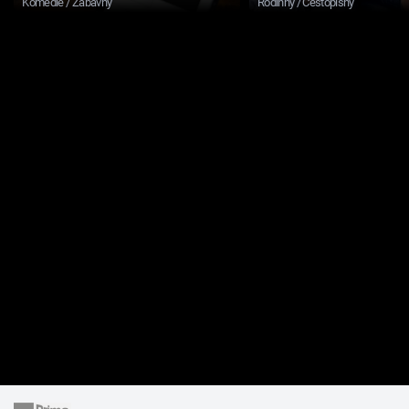
Komedie / Zábavný
Rodinný / Cestopisný