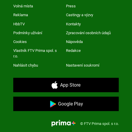
Volná místa
Press
Reklama
Castingy a výzvy
HbbTV
Kontakty
Podmínky užívání
Zpracování osobních údajů
Cookies
Nápověda
Vlastník FTV Prima spol. s
Redakce
r.o.
Nahlásit chybu
Nastavení soukromí
App Store
Google Play
© FTV Prima spol. s r.o.