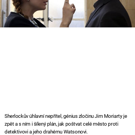
Cool Esport
Prima MAX!
Pořady
TV Program
Sledujte prima+
Přihlášení
Sledujte nás
Sherlockův úhlavní nepřítel, génius zločinu Jim Moriarty je
zpět a s ním i šílený plán, jak poštvat celé město proti
detektivovi a jeho drahému Watsonovi.