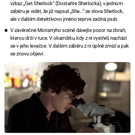
vzkaz „Get Sherlock“ (Dostaňte Sherlocka), v jednom
záběru je vidět, že již napsal „She...“ ze slova Sherlock,
ale v dalším detektivovo jméno teprve začíná psát.
V závěrečné Moriartyho scéně dávejte pozor na zbraň,
kterou drží v ruce. V okamžiku, kdy z ní vystřelí, nachází
se v jeho levačce. V dalším záběru z ní úplně zmizí a pak
se znovu objeví.