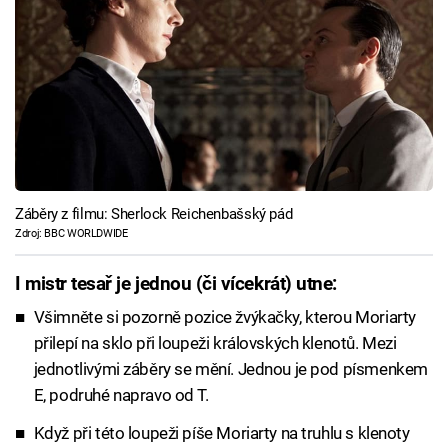
Záběry z filmu: Sherlock Reichenbašský pád
Zdroj: BBC WORLDWIDE
I mistr tesař je jednou (či vícekrát) utne:
Všimněte si pozorně pozice žvýkačky, kterou Moriarty
přilepí na sklo při loupeži královských klenotů. Mezi
jednotlivými záběry se mění. Jednou je pod písmenkem
E, podruhé napravo od T.
Když při této loupeži píše Moriarty na truhlu s klenoty