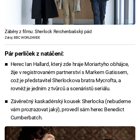
Záběry z filmu: Sherlock Reichenbašský pád
Zdroj: BBC WORLDWIDE
Pár perliček z natáčení:
Herec Ian Hallard, který zde hraje Moriartyho obhájce,
žije v registrovaném partnerství s Markem Gatissem,
což je představitel Sherlockova bratra Mycrofta, a
rovněž je jedním z tvůrců a scenáristů seriálu.
Závěrečný kaskadérský kousek Sherlocka (nebudeme
vám prozrazovat jaký), provedl sám herec Benedict
Cumberbatch.