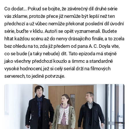
Co dodat... Pokud se bojíte, že závěrečný díl druhé série
vás zklame, protože přece již nemůže být lepší než ten
předchozí a už vůbec nemůže překonat poslední díl úvodní
série, buďte v klidu. Autoři se opět vyznamenali. Budete
hltat každou scénu až do nervy drásajícího finále, a to zcela
bez ohledu na to, zda již předem od pana A. C. Doyla víte,
co se bude (a taky nebude) dít. Tato epizoda má stejně
jako všechny předchozí kouzlo a šmrnc a standardně
vysoké hodnocení, jež si celý seriál drží na filmových
serverech, to jedině potvrzuje.