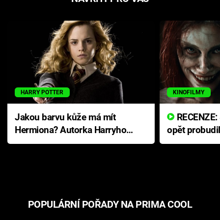
HARRY POTTER
KINOFILMY
Jakou barvu kůže má mít
RECENZE: Smrtelné zlo se
Hermiona? Autorka Harryho
opět probudi
Pottera přišla s ráznou
přichází s n
odpovědí
hororovou n
POPULÁRNÍ POŘADY NA PRIMA COOL