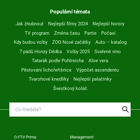
Populární témata
Jak zhubnout
Nejlepší filmy 2024
Nejlepší horory
TV program
Změna času
Partie
Počasí
Kdy budou volby
ZOO Nové začátky
Auto – katalog
7 pádů Honzy Dědka
Volby 2025
Svařené víno
Tatarák podle Pohlreicha
Aloe vera
Pěstování lichořeřišnice
Výpočet ascendentu
Tvarohové knedlíky
Nejlepší palačinky
Švestkový koláč
O FTV Prima
Management