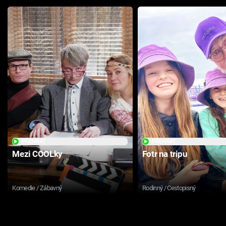
PŘEHRÁT
PŘEHRÁT
Mezi COOLky
Fotr na tripu
Komedie / Zábavný
Rodinný / Cestopisný