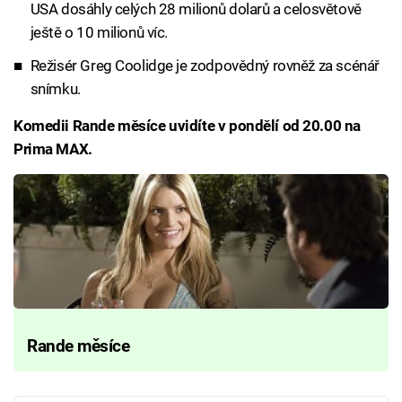
USA dosáhly celých 28 milionů dolarů a celosvětově
ještě o 10 milionů víc.
Režisér Greg Coolidge je zodpovědný rovněž za scénář
snímku.
Komedii Rande měsíce uvidíte v pondělí od 20.00 na
Prima MAX.
Rande měsíce