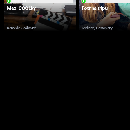
PŘEHRÁT
PŘEHRÁT
Mezi COOLky
Fotr na tripu
Komedie / Zábavný
Rodinný / Cestopisný