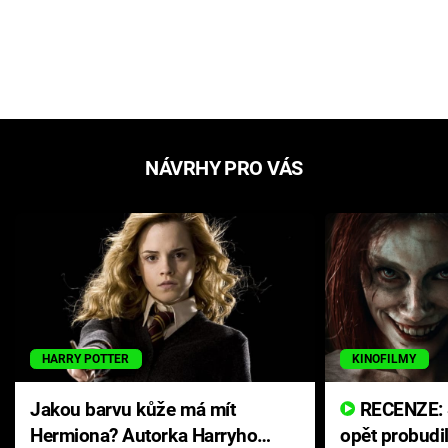
NÁVRHY PRO VÁS
HARRY POTTER
KINOFILMY
Jakou barvu kůže má mít
RECENZE: Smrtelné zlo se
Hermiona? Autorka Harryho
opět probudi