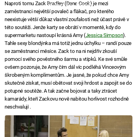
Naproti tomu Zack Bradley (Dane Cook) je mezi
Failed to fetch
zaměstnanci největší povaleč a flákač, pro kterého
neexistuje větší důkaz vlastní zoufalosti než účast právě v
této soutěži. Jenže karty se obrátí v momentě, kdy do
supermarketu nastoupí krásná Amy (
Jessica Simpson
).
Tahle sexy blondýnka má totiž jednu úchylku – randí pouze
se zaměstnanci měsíce. Zack to na ni nejdřív zkouší
pomocí svého pověstného šarmu a vtípků. Ke své smůle
ovšem pozoruje, že Amy čím dál víc podléhá Vinceovým
škrobeným komplimentům. Je jasné, že pokud chce Amy
skutečně získat, musí obětovat svoji hrdost a zapojit se do
potupné soutěže. A tak začne bojovat a taky ztrácet
kamarády, kteří Zackovu nově nabitou horlivost rozhodně
neschvalují .