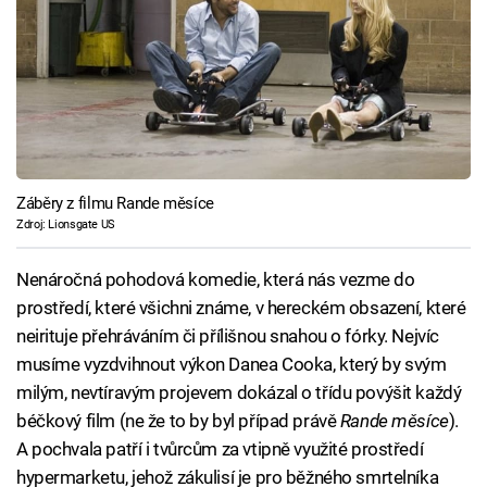
Záběry z filmu Rande měsíce
Zdroj: Lionsgate US
Nenáročná pohodová komedie, která nás vezme do
prostředí, které všichni známe, v hereckém obsazení, které
neirituje přehráváním či přílišnou snahou o fórky. Nejvíc
musíme vyzdvihnout výkon Danea Cooka, který by svým
milým, nevtíravým projevem dokázal o třídu povýšit každý
béčkový film (ne že to by byl případ právě
Rande měsíce
).
A pochvala patří i tvůrcům za vtipně využité prostředí
hypermarketu, jehož zákulisí je pro běžného smrtelníka