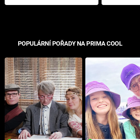
Pottera přišla s ráznou
přichází s n
odpovědí
hororovou n
POPULÁRNÍ POŘADY NA PRIMA COOL