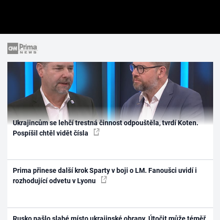
Ukrajincům se lehčí trestná činnost odpouštěla, tvrdí Koten.
Pospíšil chtěl vidět čísla
Prima přinese další krok Sparty v boji o LM. Fanoušci uvidí i
rozhodující odvetu v Lyonu
Rusko našlo slabé místo ukrajinské obrany. Útočit může téměř