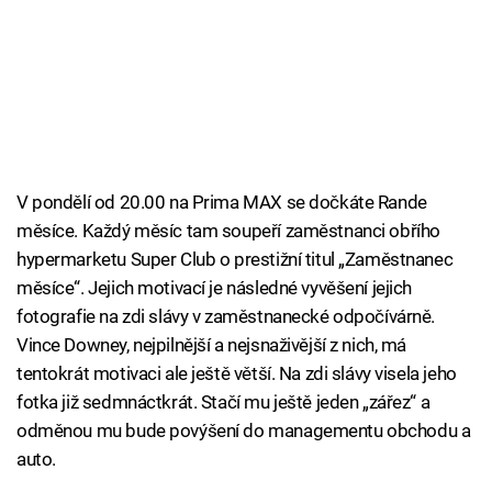
V pondělí od 20.00 na Prima MAX se dočkáte Rande
měsíce. Každý měsíc tam soupeří zaměstnanci obřího
hypermarketu Super Club o prestižní titul „Zaměstnanec
měsíce“. Jejich motivací je následné vyvěšení jejich
fotografie na zdi slávy v zaměstnanecké odpočívárně.
Vince Downey, nejpilnější a nejsnaživější z nich, má
tentokrát motivaci ale ještě větší. Na zdi slávy visela jeho
fotka již sedmnáctkrát. Stačí mu ještě jeden „zářez“ a
odměnou mu bude povýšení do managementu obchodu a
auto.