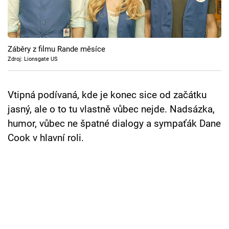
Cool Esport
Pořady
Záběry z filmu Rande měsíce
TV Program
Zdroj: Lionsgate US
Sledujte prima+
Vtipná podívaná, kde je konec sice od začátku
jasný, ale o to tu vlastně vůbec nejde. Nadsázka,
Přihlášení
humor, vůbec ne špatné dialogy a sympaťák Dane
Cook v hlavní roli.
Sledujte nás