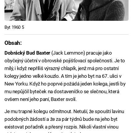
Byt 1960 5
Obsah:
Dobrácký Bud Baxter
(Jack Lemmon) pracuje jako
obyčejný účetní v obrovské pojišťovací společnosti. Je to
milý, i když nepříliš výrazný chlapík, jenž má pro ostatní
kolegy jedno velké kouzlo. A tím je jeho byt na 67. ulici v
New Yorku. Když ho poprvé požádá jeden kolega, jestli by
mu nepůjčil byteček na dostaveníčko se slečnou, která
ovšem není jeho paní, Baxter svolí.
Je mu trapné kolegu odmítnout. Netuší, že spouští lavinu
podobných žádostí a že za pár týdnů bude na jeho byt
existovat pořadník a přesný rozpis. Nikoli vlastní vinou