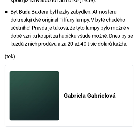
spolu již na Někdo to rád horké (1959).
Byt Buda Baxtera byl hezky zabydlen. Atmosféru
dokreslují dvě originál Tiffany lampy. V bytě chudého
účetního! Pravda je taková, že tyto lampy bylo možné v
době vzniku koupit za hubičku všude možně. Dnes by se
každá z nich prodávala za 20 až 40 tisíc dolarů každá.
(tek)
Gabriela Gabrielová