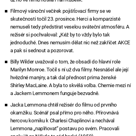
Filmový vánoční večírek pojišťovací firmy se ve
skutečnosti točil 23. prosince. Herci a komparzisté
nemuseli tedy předstírat veselou sváteční atmosféru. A
režisér si pochvaloval: „Kéž by to vždy bylo tak
jednoduché. Dnes nemusím dělat nic než zakřičet AKCE
a pak si sednout a pozorovat.
Billy Wilder uvažoval o tom, že obsadí do hlavní role
Marilyn Monroe. Točil s ní už dva filmy. Nesnášel ale její
hvězdné manýry, a tak dal přednost prima ženské
Shirley MacLaine. A byla to skvělá volba. Chemie mezi ní
a Jackem Lemmonem funguje bezvadně.
Jacka Lemmona chtěl režisér do filmu od prvního
okamžiku. Scénář psal přímo pro něho. Přirovnává
hercovu komiku k Charlesi Chaplinovi a nechával
Lemmona „naplňovat“ postavu po svém. Pracovali