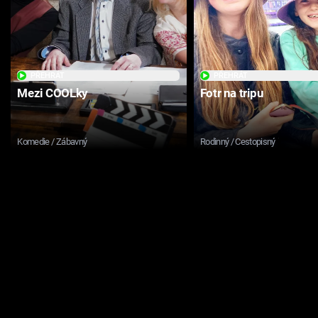
PŘEHRÁT
PŘEHRÁT
Mezi COOLky
Fotr na tripu
Komedie / Zábavný
Rodinný / Cestopisný