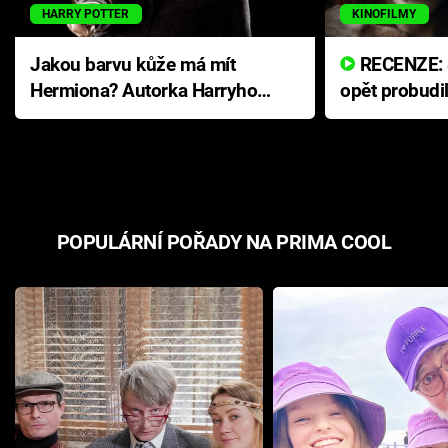
HARRY POTTER
KINOFILMY
Jakou barvu kůže má mít
RECENZE: Smrtelné zlo se
Hermiona? Autorka Harryho
opět probudi
Pottera přišla s ráznou
přichází s n
odpovědí
hororovou n
POPULÁRNÍ POŘADY NA PRIMA COOL