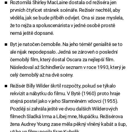
Roztomilá Shirley MacLaine dostala od režiséra jen
prvních čtyřicet stránek scénáře. Režisér nechtěl, aby
věděla, jak se bude příběh odvíjet. Ona si zase myslela,
že to rejža a spoluscenárista v jedné osobě prostě
nemá ještě dopsané.
Byt je natočen černobíle. Na jeho téměř genialitě se to
ale nijak nepodepsalo. Jedná se zároveň o poslední
černobílý film, který dostal Oscara za nejlepší film.
Následoval až Schindlerův seznam v roce 1993, který je
celý černobílý až na dvě scény.
Režisér Billy Wilder škrtil rozpočty, pokud se týkalo
rekvizit a nábytku do filmu. V Bytě (1960) proto hraje
stejná postel jako v jeho Slamněném vdovci (1955).
Později si zahrála ještě ve dvou dalších Wilderových
filmech Sladká Irma a Líbej mne, hlupáčku. Režisérova
žena Audrey Young zase měla pěkný vlněný kabát a šup,
už ho ve filmu nosila Fran Kubelik.