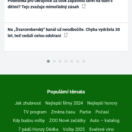
Podmínka pro Ukrajince za útok zápalnou lahví na dům s
dětmi? Tejc zvažuje mimořádný zásah
Na „Švarcenberský“ kanál už neodbočíte. Chyba vydržela 30
let, teď ceduli celou odstraní
Populární témata
Jak zhubnout
Nejlepší filmy 2024
Nejlepší horory
TV program
Změna času
Partie
Počasí
Kdy budou volby
ZOO Nové začátky
Auto – katalog
7 pádů Honzy Dědka
Volby 2025
Svařené víno