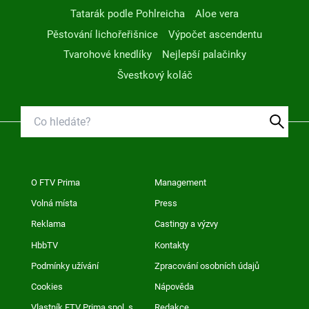
Tatarák podle Pohlreicha
Aloe vera
Pěstování lichořeřišnice
Výpočet ascendentu
Tvarohové knedlíky
Nejlepší palačinky
Švestkový koláč
O FTV Prima
Management
Volná místa
Press
Reklama
Castingy a výzvy
HbbTV
Kontakty
Podmínky užívání
Zpracování osobních údajů
Cookies
Nápověda
Vlastník FTV Prima spol. s
Redakce