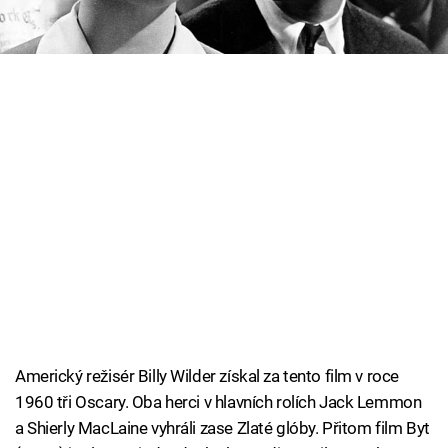
žánru. Mrkněte na to!
Cool Esport
Pořady
TV Program
Sledujte prima+
Přihlášení
Sledujte nás
Americký režisér Billy Wilder získal za tento film v roce
1960 tři Oscary. Oba herci v hlavních rolích Jack Lemmon
a Shierly MacLaine vyhráli zase Zlaté glóby. Přitom film Byt