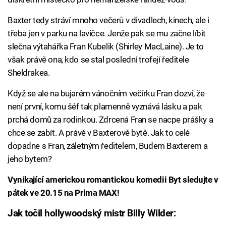
Baxter tedy stráví mnoho večerů v divadlech, kinech, ale i
třeba jen v parku na lavičce. Jenže pak se mu začne líbit
slečna výtahářka Fran Kubelik (Shirley MacLaine). Je to
však právě ona, kdo se stal poslední trofejí ředitele
Sheldrakea.
Když se ale na bujarém vánočním večírku Fran dozví, že
není první, komu šéf tak plamenně vyznává lásku a pak
prchá domů za rodinkou. Zdrcená Fran se nacpe prášky a
chce se zabít. A právě v Baxterově bytě. Jak to celé
dopadne s Fran, záletným ředitelem, Budem Baxterem a
jeho bytem?
Vynikající americkou romantickou komedii Byt sledujte v
pátek ve 20.15 na Prima MAX!
Jak točil hollywoodský mistr Billy Wilder: