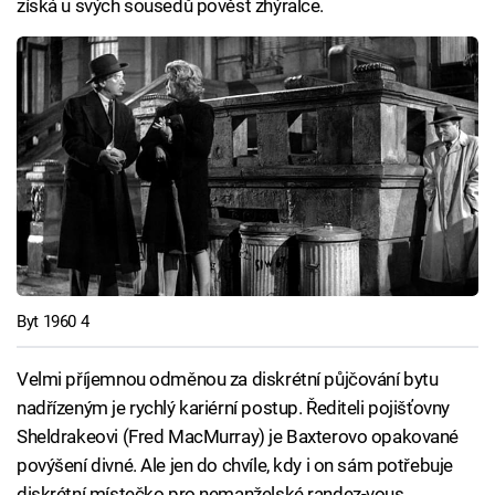
získá u svých sousedů pověst zhýralce.
Byt 1960 4
Velmi příjemnou odměnou za diskrétní půjčování bytu
nadřízeným je rychlý kariérní postup. Řediteli pojišťovny
Sheldrakeovi (Fred MacMurray) je Baxterovo opakované
povýšení divné. Ale jen do chvíle, kdy i on sám potřebuje
diskrétní místečko pro nemanželské randez-vous.