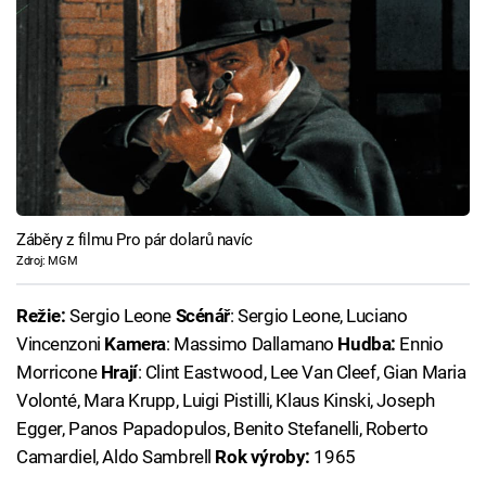
Záběry z filmu Pro pár dolarů navíc
Zdroj: MGM
Režie:
Sergio Leone
Scénář
: Sergio Leone, Luciano
Vincenzoni
Kamera
: Massimo Dallamano
Hudba:
Ennio
Morricone
Hrají
: Clint Eastwood, Lee Van Cleef, Gian Maria
Volonté, Mara Krupp, Luigi Pistilli, Klaus Kinski, Joseph
Egger, Panos Papadopulos, Benito Stefanelli, Roberto
Camardiel, Aldo Sambrell
Rok výroby:
1965