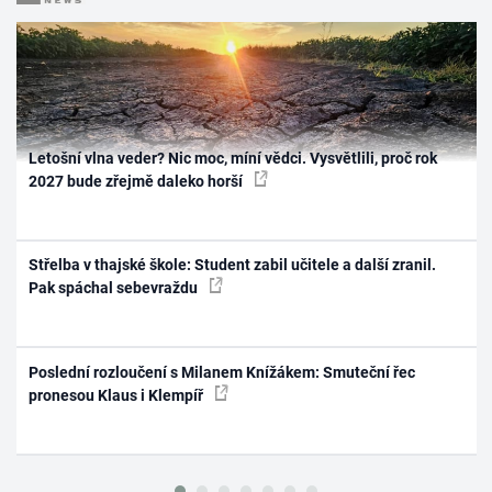
Letošní vlna veder? Nic moc, míní vědci. Vysvětlili, proč rok
2027 bude zřejmě daleko horší
Střelba v thajské škole: Student zabil učitele a další zranil.
Pak spáchal sebevraždu
Poslední rozloučení s Milanem Knížákem: Smuteční řec
pronesou Klaus i Klempíř