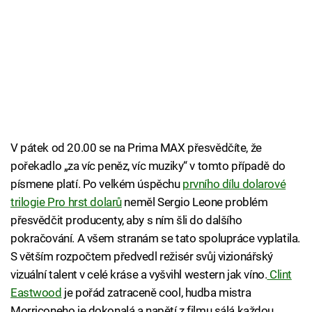
V pátek od 20.00 se na Prima MAX přesvědčíte, že
pořekadlo „za víc peněz, víc muziky“ v tomto případě do
písmene platí. Po velkém úspěchu
prvního dílu dolarové
trilogie Pro hrst dolarů
neměl Sergio Leone problém
přesvědčit producenty, aby s ním šli do dalšího
pokračování. A všem stranám se tato spolupráce vyplatila.
S větším rozpočtem předvedl režisér svůj vizionářský
vizuální talent v celé kráse a vyšvihl western jak víno.
Clint
Eastwood
je pořád zatraceně cool, hudba mistra
Morriconeho je dokonalá a napětí z filmu sálá každou