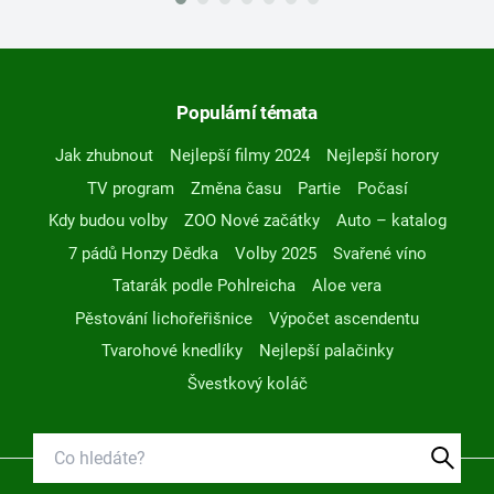
Populární témata
Jak zhubnout
Nejlepší filmy 2024
Nejlepší horory
TV program
Změna času
Partie
Počasí
Kdy budou volby
ZOO Nové začátky
Auto – katalog
7 pádů Honzy Dědka
Volby 2025
Svařené víno
Tatarák podle Pohlreicha
Aloe vera
Pěstování lichořeřišnice
Výpočet ascendentu
Tvarohové knedlíky
Nejlepší palačinky
Švestkový koláč