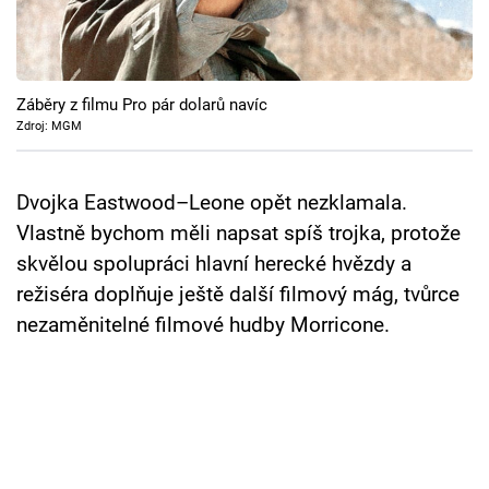
Cool Esport
Pořady
Záběry z filmu Pro pár dolarů navíc
TV Program
Zdroj: MGM
Sledujte prima+
Dvojka Eastwood–Leone opět nezklamala.
Vlastně bychom měli napsat spíš trojka, protože
Přihlášení
skvělou spolupráci hlavní herecké hvězdy a
režiséra doplňuje ještě další filmový mág, tvůrce
nezaměnitelné filmové hudby Morricone.
Sledujte nás