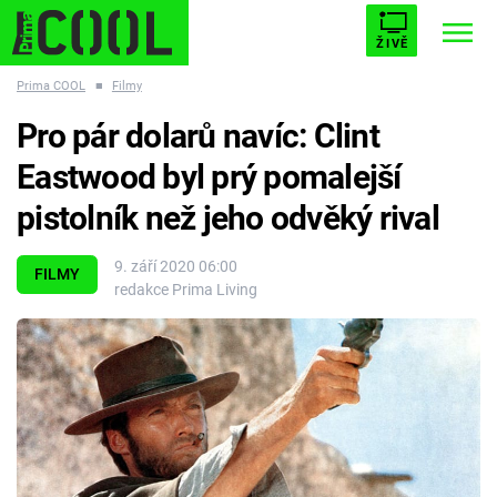
ŽIVĚ
Prima COOL
■
Filmy
STARHOUSE
BUFFY, PŘEMOŽITELKA UPÍRŮ
Trendy:
Pro pár dolarů navíc: Clint
ESCAPE
PLNEJ KOTEL
AVENGERS 5
Eastwood byl prý pomalejší
pistolník než jeho odvěký rival
9. září 2020 06:00
FILMY
redakce Prima Living
Témata
Filmy
Seriály
Hry