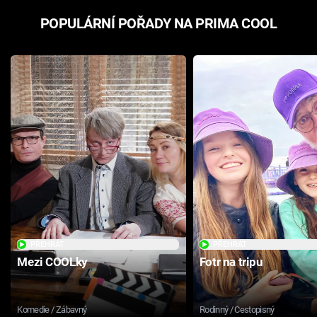
POPULÁRNÍ POŘADY NA PRIMA COOL
PŘEHRÁT
PŘEHRÁT
Mezi COOLky
Fotr na tripu
Komedie / Zábavný
Rodinný / Cestopisný