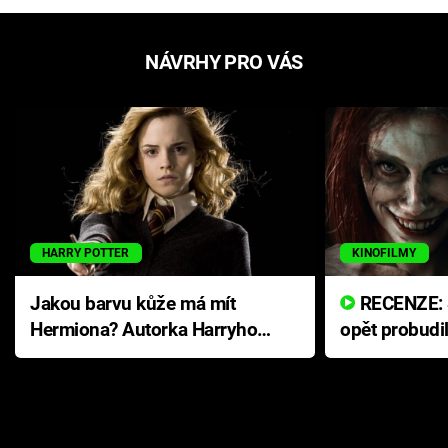
NÁVRHY PRO VÁS
HARRY POTTER
KINOFILMY
Jakou barvu kůže má mít
RECENZE: Smrtelné zlo se
Hermiona? Autorka Harryho
opět probudi
Pottera přišla s ráznou
přichází s n
odpovědí
hororovou n