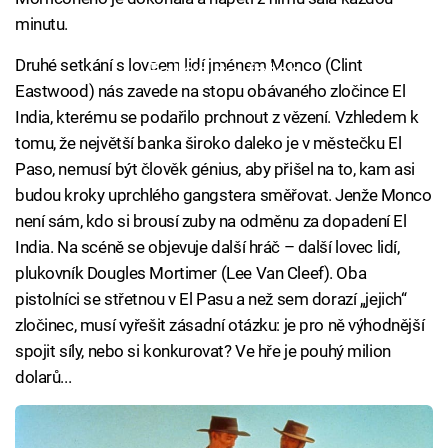
minutu.
Druhé setkání s lovcem lidí jménem Monco (Clint
Failed to fetch
Eastwood) nás zavede na stopu obávaného zločince El
India, kterému se podařilo prchnout z vězení. Vzhledem k
tomu, že největší banka široko daleko je v městečku El
Paso, nemusí být člověk génius, aby přišel na to, kam asi
budou kroky uprchlého gangstera směřovat. Jenže Monco
není sám, kdo si brousí zuby na odměnu za dopadení El
India. Na scéně se objevuje další hráč – další lovec lidí,
plukovník Dougles Mortimer (Lee Van Cleef). Oba
pistolníci se střetnou v El Pasu a než sem dorazí „jejich“
zločinec, musí vyřešit zásadní otázku: je pro ně výhodnější
spojit síly, nebo si konkurovat? Ve hře je pouhý milion
dolarů...