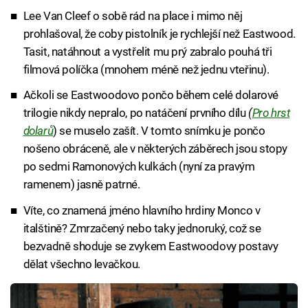
Lee Van Cleef o sobě rád na place i mimo něj
prohlašoval, že coby pistolník je rychlejší než Eastwood.
Tasit, natáhnout a vystřelit mu prý zabralo pouhá tři
filmová políčka (mnohem méně než jednu vteřinu).
Ačkoli se Eastwoodovo pončo během celé dolarové
trilogie nikdy nepralo, po natáčení prvního dílu
(
Pro hrst
dolarů
) se muselo zašít. V tomto snímku je pončo
nošeno obráceně, ale v některých záběrech jsou stopy
po sedmi Ramonových kulkách (nyní za pravým
ramenem) jasně patrné.
Víte, co znamená jméno hlavního hrdiny Monco v
italštině? Zmrzačený nebo taky jednoruký, což se
bezvadně shoduje se zvykem Eastwoodovy postavy
dělat všechno levačkou.