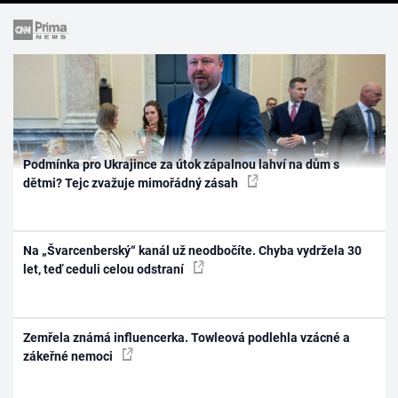
Podmínka pro Ukrajince za útok zápalnou lahví na dům s
dětmi? Tejc zvažuje mimořádný zásah
Na „Švarcenberský“ kanál už neodbočíte. Chyba vydržela 30
let, teď ceduli celou odstraní
Zemřela známá influencerka. Towleová podlehla vzácné a
zákeřné nemoci