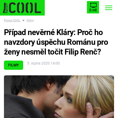
ŽIVĚ
Prima COOL
■
Filmy
STARHOUSE
BUFFY, PŘEMOŽITELKA UPÍRŮ
Trendy:
Případ nevěrné Kláry: Proč ho
ESCAPE
PLNEJ KOTEL
AVENGERS 5
navzdory úspěchu Románu pro
ženy nesměl točit Filip Renč?
5. srpna 2020 14:00
FILMY
Témata
Filmy
Seriály
Hry