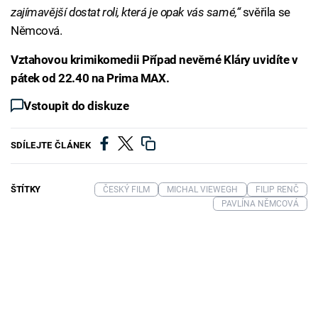
zajímavější dostat roli, která je opak vás samé,“
svěřila se
Němcová.
Vztahovou krimikomedii Případ nevěrné Kláry uvidíte v
pátek od 22.40 na Prima MAX.
Vstoupit do diskuze
SDÍLEJTE ČLÁNEK
ŠTÍTKY
ČESKÝ FILM
MICHAL VIEWEGH
FILIP RENČ
PAVLÍNA NĚMCOVÁ