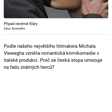
Cool Esport
Pořady
Případ nevěrné Kláry
TV Program
Zdroj: Bontonfilm
Sledujte prima+
Podle našeho největšího hitmakera Michala
Viewegha vznikla romantická krimikomedie v
Přihlášení
italské produkci. Proč se česká stopa omezuje
na řadu známých herců?
Sledujte nás