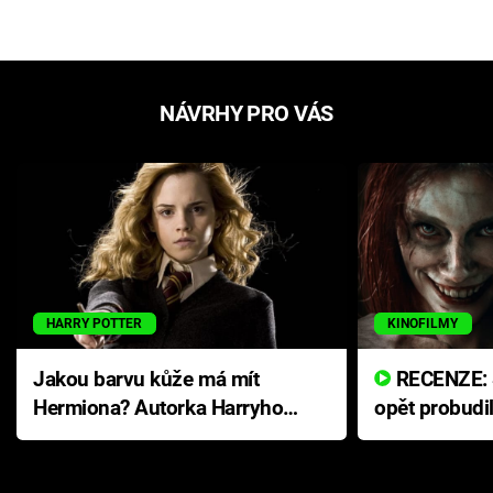
NÁVRHY PRO VÁS
HARRY POTTER
KINOFILMY
Jakou barvu kůže má mít
RECENZE: Smrtelné zlo se
Hermiona? Autorka Harryho
opět probudi
Pottera přišla s ráznou
přichází s n
odpovědí
hororovou n