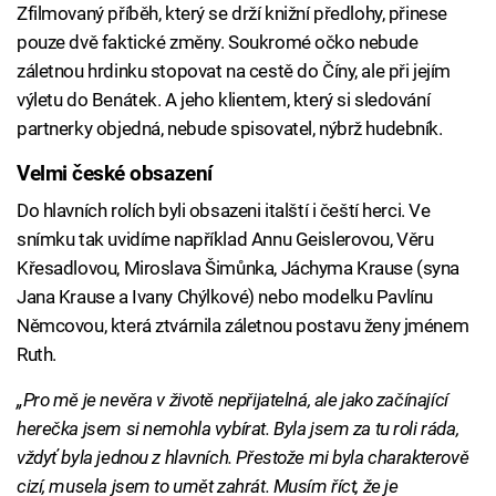
Zfilmovaný příběh, který se drží knižní předlohy, přinese
pouze dvě faktické změny. Soukromé očko nebude
záletnou hrdinku stopovat na cestě do Číny, ale při jejím
výletu do Benátek. A jeho klientem, který si sledování
partnerky objedná, nebude spisovatel, nýbrž hudebník.
Velmi české obsazení
Do hlavních rolích byli obsazeni italští i čeští herci. Ve
snímku tak uvidíme například Annu Geislerovou, Věru
Křesadlovou, Miroslava Šimůnka, Jáchyma Krause (syna
Jana Krause a Ivany Chýlkové) nebo modelku Pavlínu
Němcovou, která ztvárnila záletnou postavu ženy jménem
Ruth.
„Pro mě je nevěra v životě nepřijatelná, ale jako začínající
herečka jsem si nemohla vybírat. Byla jsem za tu roli ráda,
vždyť byla jednou z hlavních. Přestože mi byla charakterově
cizí, musela jsem to umět zahrát. Musím říct, že je