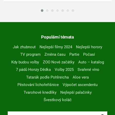
Populární témata
Jak zhubnout
Nejlepší filmy 2024
Nejlepší horory
TV program
Změna času
Partie
Počasí
Kdy budou volby
ZOO Nové začátky
Auto – katalog
7 pádů Honzy Dědka
Volby 2025
Svařené víno
Tatarák podle Pohlreicha
Aloe vera
Pěstování lichořeřišnice
Výpočet ascendentu
Tvarohové knedlíky
Nejlepší palačinky
Švestkový koláč