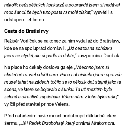
několik neúspěšných konkurzů a po pravdě jsem si nedával
moc šancí, že bych tuto postavu mohl získat,“
vysvětlil s
odstupem let herec.
Cesta do Bratislavy
Failed to fetch
Režisér Vorlíček se nakonec za ním vydal až do Bratislavy,
kde se na spolupráci domluvili.
„Už cestou na schůzku
jsem se styděl, ale dopadlo to dobře,“
zavzpomínal Ďurdiak.
Na place ho čekaly doslova galeje.
„Všechno jsem si
skutečně musel oddřít sám. Pana Lohniského jsem opravdu
musel tahat na zádech, točilo se to několik dní, stejně jako ta
scéna, ve které se bojovalo o šunku. Ta už mezitím byla
zelená a strašlivě zapáchala. Všem nám z toho bylo mdlo,“
vylíčil představitel prince Velena.
Před natáčením navíc musel podstoupit důkladné lekce
šermu.
„Já i Radek Brzobohatý, který ztvárnil Mrakomora,