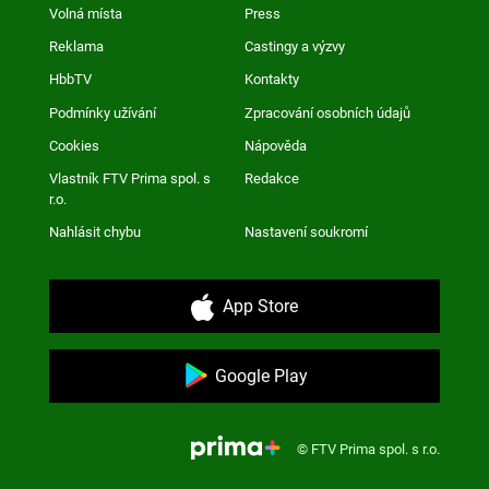
Volná místa
Press
Reklama
Castingy a výzvy
HbbTV
Kontakty
Podmínky užívání
Zpracování osobních údajů
Cookies
Nápověda
Vlastník FTV Prima spol. s
Redakce
r.o.
Nahlásit chybu
Nastavení soukromí
App Store
Google Play
© FTV Prima spol. s r.o.