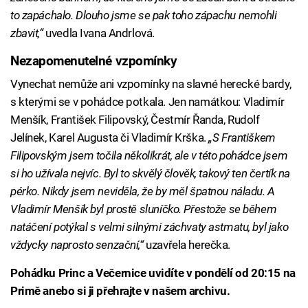
to zapáchalo. Dlouho jsme se pak toho zápachu nemohli
zbavit,“
uvedla Ivana Andrlová.
Nezapomenutelné vzpomínky
Vynechat nemůže ani vzpomínky na slavné herecké bardy,
s kterými se v pohádce potkala. Jen namátkou: Vladimír
Menšík, František Filipovský, Čestmír Řanda, Rudolf
Jelínek, Karel Augusta či Vladimír Krška.
„S Františkem
Filipovským jsem točila několikrát, ale v této pohádce jsem
si ho užívala nejvíc. Byl to skvělý člověk, takový ten čertík na
pérko. Nikdy jsem neviděla, že by měl špatnou náladu. A
Vladimír Menšík byl prostě sluníčko. Přestože se během
natáčení potýkal s velmi silnými záchvaty astmatu, byl jako
vždycky naprosto senzační,“
uzavřela herečka.
Pohádku Princ a Večernice uvidíte v pondělí od 20:15 na
Primě anebo si ji přehrajte v našem archivu.