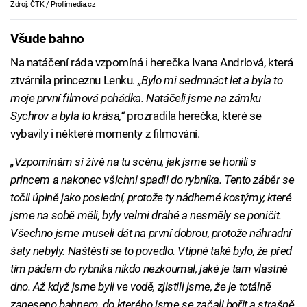
Zdroj: ČTK / Profimedia.cz
Všude bahno
Na natáčení ráda vzpomíná i herečka Ivana Andrlová, která
ztvárnila princeznu Lenku.
„Bylo mi sedmnáct let a byla to
moje první filmová pohádka. Natáčeli jsme na zámku
Sychrov a byla to krása,“
prozradila herečka, které se
vybavily i některé momenty z filmování.
„Vzpomínám si živě na tu scénu, jak jsme se honili s
princem a nakonec všichni spadli do rybníka. Tento záběr se
točil úplně jako poslední, protože ty nádherné kostýmy, které
jsme na sobě měli, byly velmi drahé a nesměly se poničit.
Všechno jsme museli dát na první dobrou, protože náhradní
šaty nebyly. Naštěstí se to povedlo. Vtipné také bylo, že před
tím pádem do rybníka nikdo nezkoumal, jaké je tam vlastně
dno. Až když jsme byli ve vodě, zjistili jsme, že je totálně
zaneseno bahnem, do kterého jsme se začali bořit a strašně