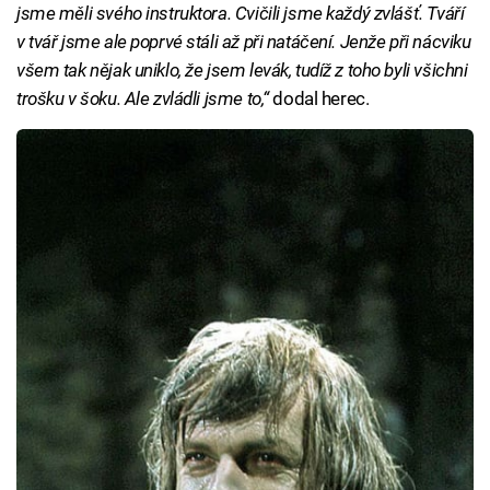
jsme měli svého instruktora. Cvičili jsme každý zvlášť. Tváří
v tvář jsme ale poprvé stáli až při natáčení. Jenže při nácviku
všem tak nějak uniklo, že jsem levák, tudíž z toho byli všichni
trošku v šoku. Ale zvládli jsme to,“
dodal herec.