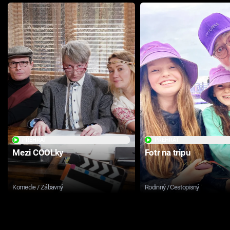
PŘEHRÁT
PŘEHRÁT
Mezi COOLky
Fotr na tripu
Komedie / Zábavný
Rodinný / Cestopisný