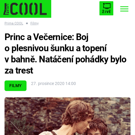
ŽIVĚ
Prima COOL
■
Filmy
STARHOUSE
BUFFY, PŘEMOŽITELKA UPÍRŮ
Trendy:
Princ a Večernice: Boj
ESCAPE
PLNEJ KOTEL
AVENGERS 5
o plesnivou šunku a topení
v bahně. Natáčení pohádky bylo
za trest
Témata
27. prosince 2020 14:00
FILMY
Filmy
Seriály
Hry