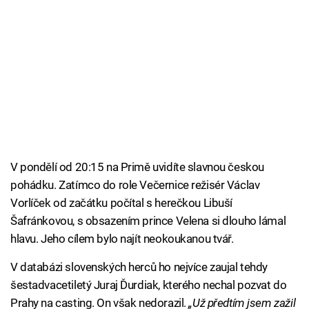
V pondělí od 20:15 na Primě uvidíte slavnou českou
pohádku. Zatímco do role Večernice režisér Václav
Vorlíček od začátku počítal s herečkou Libuší
Šafránkovou, s obsazením prince Velena si dlouho lámal
hlavu. Jeho cílem bylo najít neokoukanou tvář.
V databázi slovenských herců ho nejvíce zaujal tehdy
šestadvacetiletý Juraj Ďurdiak, kterého nechal pozvat do
Prahy na casting. On však nedorazil.
„Už předtím jsem zažil