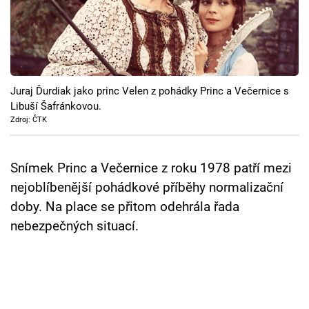
Cool Esport
Pořady
TV Program
Juraj Ďurdiak jako princ Velen z pohádky Princ a Večernice s
Libuší Šafránkovou.
Sledujte prima+
Zdroj: ČTK
Přihlášení
Snímek Princ a Večernice z roku 1978 patří mezi
nejoblíbenější pohádkové příběhy normalizační
doby. Na place se přitom odehrála řada
Sledujte nás
nebezpečných situací.