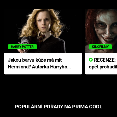
HARRY POTTER
KINOFILMY
Jakou barvu kůže má mít
RECENZE: Smrtelné zlo se
Hermiona? Autorka Harryho
opět probudi
Pottera přišla s ráznou
přichází s n
odpovědí
hororovou n
POPULÁRNÍ POŘADY NA PRIMA COOL