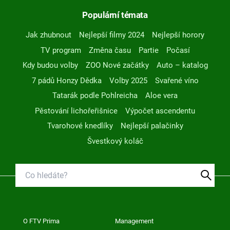
Populární témata
Jak zhubnout
Nejlepší filmy 2024
Nejlepší horory
TV program
Změna času
Partie
Počasí
Kdy budou volby
ZOO Nové začátky
Auto – katalog
7 pádů Honzy Dědka
Volby 2025
Svařené víno
Tatarák podle Pohlreicha
Aloe vera
Pěstování lichořeřišnice
Výpočet ascendentu
Tvarohové knedlíky
Nejlepší palačinky
Švestkový koláč
O FTV Prima
Management