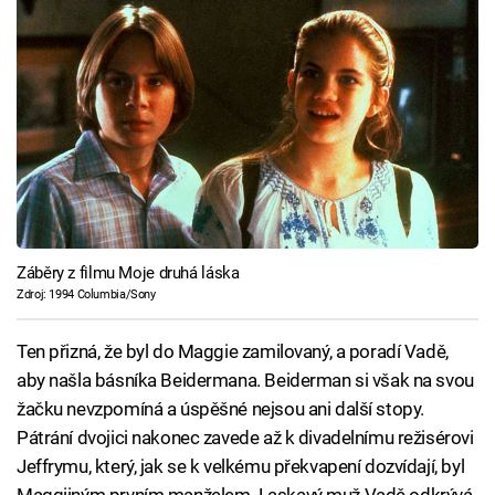
Záběry z filmu Moje druhá láska
Zdroj: 1994 Columbia/Sony
Ten přizná, že byl do Maggie zamilovaný, a poradí Vadě,
aby našla básníka Beidermana. Beiderman si však na svou
žačku nevzpomíná a úspěšné nejsou ani další stopy.
Pátrání dvojici nakonec zavede až k divadelnímu režisérovi
Jeffrymu, který, jak se k velkému překvapení dozvídají, byl
Maggiiným prvním manželem. Laskavý muž Vadě odkrývá