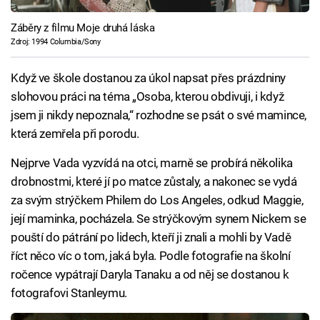
Záběry z filmu Moje druhá láska
Zdroj: 1994 Columbia/Sony
Když ve škole dostanou za úkol napsat přes prázdniny
slohovou práci na téma „Osoba, kterou obdivuji, i když
jsem ji nikdy nepoznala,“ rozhodne se psát o své mamince,
která zemřela při porodu.
Nejprve Vada vyzvídá na otci, marně se probírá několika
drobnostmi, které jí po matce zůstaly, a nakonec se vydá
za svým strýčkem Philem do Los Angeles, odkud Maggie,
její maminka, pocházela. Se strýčkovým synem Nickem se
pouští do pátrání po lidech, kteří ji znali a mohli by Vadě
říct něco víc o tom, jaká byla. Podle fotografie na školní
ročence vypátrají Daryla Tanaku a od něj se dostanou k
fotografovi Stanleymu.