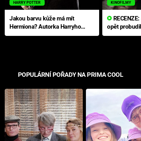
HARRY POTTER
KINOFILMY
Jakou barvu kůže má mít
RECENZE: Smrtelné zlo se
Hermiona? Autorka Harryho
opět probudi
Pottera přišla s ráznou
přichází s n
odpovědí
hororovou n
POPULÁRNÍ POŘADY NA PRIMA COOL