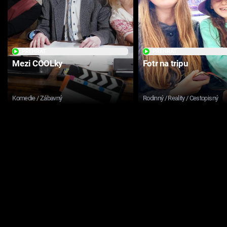
PŘEHRÁT
PŘEHRÁT
Mezi COOLky
Fotr na tripu
Komedie / Zábavný
Rodinný / Reality / Cestopisný