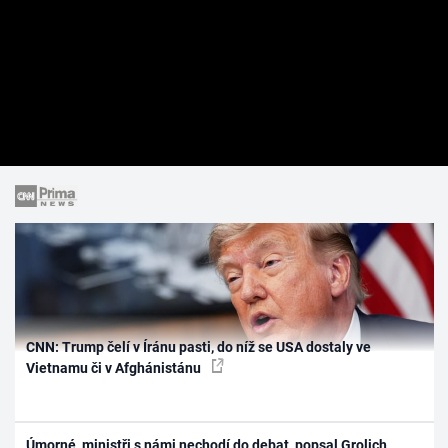
CNN: Trump čelí v Íránu pasti, do níž se USA dostaly ve
Vietnamu či v Afghánistánu
Úmorné, ministři s námi nechodí do debat, popsal Grolich