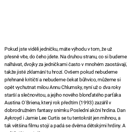
Pokud jste viděli jedničku, máte výhodu v tom, že už
přesně víte, do čeho jdete. Na druhou stranu, co si budeme
nalhávat, dvojky za jedničkami často v mnohém zaostávají,
takže jisté zklamání tu hrozí. Ovšem pokud nebudeme
přehnaně kritičtí a nebudeme čekat bůhvíco, můžeme si
opět vychutnat milou Annu Chlumsky, nyní už o dva roky
starší a slečnovitou, a jejího nového blonďatého parťáka
Austina O´Briena, který rok předtím (1993) zazářil v
dobrodružném fantasy snímku Poslední akční hrdina. Dan
Aykroyd i Jamie Lee Curtis se tu tentokrát jen mihnou, a
tak většina filmu stojí a padá se dvěma dětskými hrdiny. A