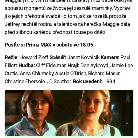
spoustu momentů ze života její zesnulé maminky. Vypráví
jí o jejich překotné svatbě i o tom, jak se rozešli, protože
Jeffrey nechtěl rodinu a talentovaná herečka Maggie dala
před slibnou kariérou přednost touze po dítěti.
Pusťte si Prima MAX v sobotu ve 18.05.
Režie
: Howard Zieff
Scénář:
Janet Kovalcik
Kamera:
Paul
Elliott
Hudba:
Cliff Eidelman
Hrají:
Dan Aykroyd, Jamie Lee
Curtis, Anna Chlumsky, Austin O'Brien, Richard Masur,
Christine Ebersole, JD Souther.
Rok uvedení:
1994