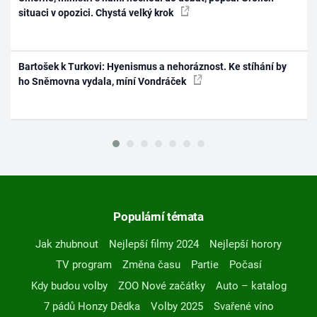
situaci v opozici. Chystá velký krok
Bartošek k Turkovi: Hyenismus a nehoráznost. Ke stíhání by
ho Sněmovna vydala, míní Vondráček
Populární témata
Jak zhubnout
Nejlepší filmy 2024
Nejlepší horory
TV program
Změna času
Partie
Počasí
Kdy budou volby
ZOO Nové začátky
Auto – katalog
7 pádů Honzy Dědka
Volby 2025
Svařené víno