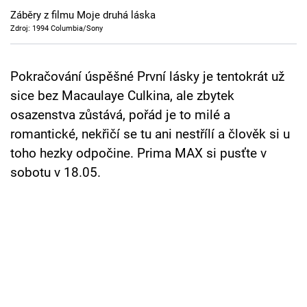
Cool Esport
Záběry z filmu Moje druhá láska
Zdroj: 1994 Columbia/Sony
Pořady
Pokračování úspěšné První lásky je tentokrát už
TV Program
sice bez Macaulaye Culkina, ale zbytek
Sledujte prima+
osazenstva zůstává, pořád je to milé a
romantické, nekřičí se tu ani nestřílí a člověk si u
toho hezky odpočine. Prima MAX si pusťte v
Přihlášení
sobotu v 18.05.
Sledujte nás