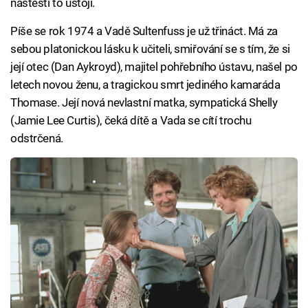
naštěstí to ustojí.
Píše se rok 1974 a Vadě Sultenfuss je už třináct. Má za
sebou platonickou lásku k učiteli, smiřování se s tím, že si
její otec (Dan Aykroyd), majitel pohřebního ústavu, našel po
letech novou ženu, a tragickou smrt jediného kamaráda
Thomase. Její nová nevlastní matka, sympatická Shelly
(Jamie Lee Curtis), čeká dítě a Vada se cítí trochu
odstrčená.