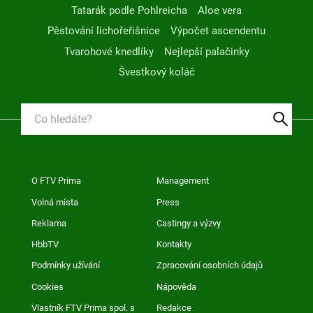
Tatarák podle Pohlreicha
Aloe vera
Pěstování lichořeřišnice
Výpočet ascendentu
Tvarohové knedlíky
Nejlepší palačinky
Švestkový koláč
O FTV Prima
Management
Volná místa
Press
Reklama
Castingy a výzvy
HbbTV
Kontakty
Podmínky užívání
Zpracování osobních údajů
Cookies
Nápověda
Vlastník FTV Prima spol. s
Redakce