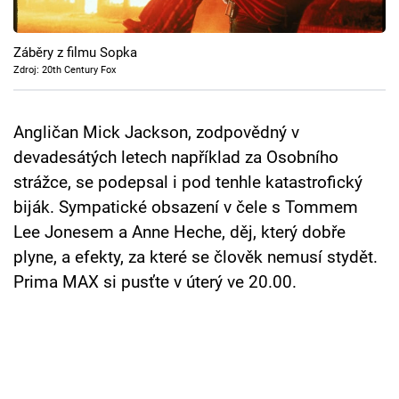
Cool Esport
Záběry z filmu Sopka
Pořady
Zdroj: 20th Century Fox
TV Program
Angličan Mick Jackson, zodpovědný v
Sledujte prima+
devadesátých letech například za Osobního
strážce, se podepsal i pod tenhle katastrofický
Přihlášení
biják. Sympatické obsazení v čele s Tommem
Lee Jonesem a Anne Heche, děj, který dobře
plyne, a efekty, za které se člověk nemusí stydět.
Sledujte nás
Prima MAX si pusťte v úterý ve 20.00.