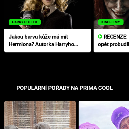
HARRY POTTER
KINOFILMY
Jakou barvu kůže má mít
RECENZE: Smrtelné zlo se
Hermiona? Autorka Harryho
opět probudi
Pottera přišla s ráznou
přichází s n
odpovědí
hororovou n
POPULÁRNÍ POŘADY NA PRIMA COOL