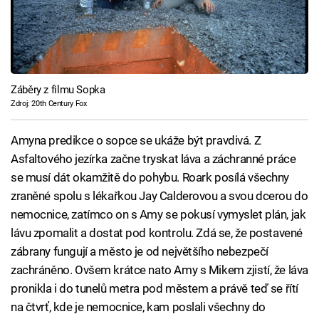
Záběry z filmu Sopka
Zdroj: 20th Century Fox
Amyna predikce o sopce se ukáže být pravdivá. Z
Asfaltového jezírka začne tryskat láva a záchranné práce
se musí dát okamžitě do pohybu. Roark posílá všechny
zraněné spolu s lékařkou Jay Calderovou a svou dcerou do
nemocnice, zatímco on s Amy se pokusí vymyslet plán, jak
lávu zpomalit a dostat pod kontrolu. Zdá se, že postavené
zábrany fungují a město je od největšího nebezpečí
zachráněno. Ovšem krátce nato Amy s Mikem zjistí, že láva
pronikla i do tunelů metra pod městem a právě teď se řítí
na čtvrť, kde je nemocnice, kam poslali všechny do