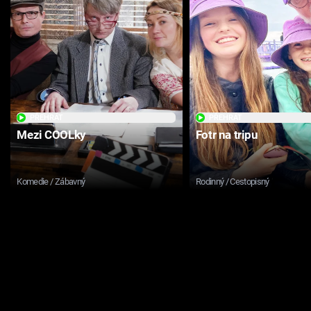
PŘEHRÁT
PŘEHRÁT
Mezi COOLky
Fotr na tripu
Komedie / Zábavný
Rodinný / Cestopisný