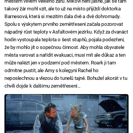
městem vlivem velkého žáru. Mikovi není jasné, jak se tam
takový žár mohl vzít, ale to už na místo přijíždí doktorka
Barnesová, která si mezitím dala dvě a dvě dohromady.
Spolu s výskytem prvního zemětřesení začala pozorovat
nápadný růst teploty v Asfaltovém jezírku. Když za dvanáct
hodin vystoupala teplota o šest stupňů, pojala podezření,
že by mohlo jít o sopečnou činnost. Aby mohla obyvatele
města varovat a nařídit evakuaci, musí mít ale důkaz a ten
může nalézt jen v podzemí pod městem. Roark ji tam
odmítne pustit, ale Amy s kolegyní Rachel ho
neposlechnou a vlezou do tunelů tajně. Bohužel akorát v tu
chvíli dojde k dalšímu zemětřesení…