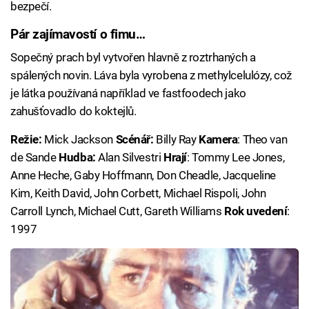
bezpečí.
Pár zajímavostí o fimu…
Sopečný prach byl vytvořen hlavně z roztrhaných a
spálených novin. Láva byla vyrobena z methylcelulózy, což
je látka používaná například ve fastfoodech jako
zahušťovadlo do koktejlů.
Režie:
Mick Jackson
Scénář:
Billy Ray
Kamera
: Theo van
de Sande
Hudba:
Alan Silvestri
Hrají
: Tommy Lee Jones,
Anne Heche, Gaby Hoffmann, Don Cheadle, Jacqueline
Kim, Keith David, John Corbett, Michael Rispoli, John
Carroll Lynch, Michael Cutt, Gareth Williams
Rok uvedení
:
1997