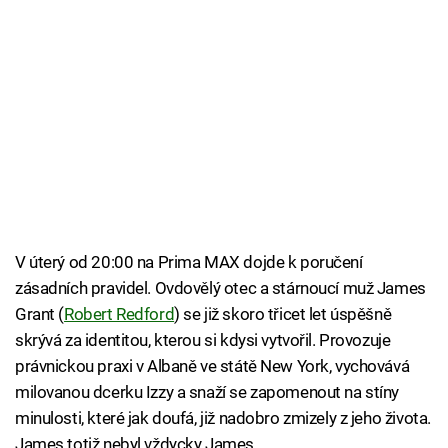
V úterý od 20:00 na Prima MAX dojde k poručení
zásadních pravidel. Ovdovělý otec a stárnoucí muž James
Grant (
Robert Redford
) se již skoro třicet let úspěšně
skrývá za identitou, kterou si kdysi vytvořil. Provozuje
právnickou praxi v Albaně ve státě New York, vychovává
milovanou dcerku Izzy a snaží se zapomenout na stíny
minulosti, které jak doufá, již nadobro zmizely z jeho života.
James totiž nebyl vždycky James.