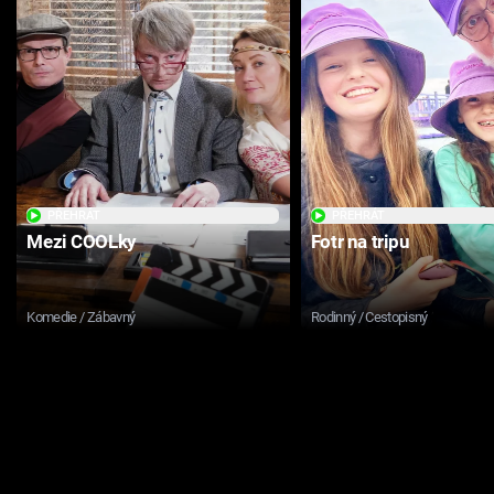
PŘEHRÁT
PŘEHRÁT
Mezi COOLky
Fotr na tripu
Komedie / Zábavný
Rodinný / Cestopisný