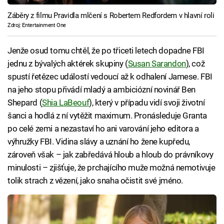
Záběry z filmu Pravidla mlčení s Robertem Redfordem v hlavní roli
Zdroj: Entertainment One
Jenže osud tomu chtěl, že po třiceti letech dopadne FBI
jednu z bývalých aktérek skupiny (
Susan Sarandon
), což
spustí řetězec událostí vedoucí až k odhalení Jamese. FBI
na jeho stopu přivádí mladý a ambiciózní novinář Ben
Shepard (
Shia LaBeouf
), který v případu vidí svoji životní
šanci a hodlá z ní vytěžit maximum. Pronásleduje Granta
po celé zemi a nezastaví ho ani varování jeho editora a
výhružky FBI. Vidina slávy a uznání ho žene kupředu,
zároveň však – jak zabředává hloub a hloub do právníkovy
minulosti – zjišťuje, že prchajícího muže možná nemotivuje
tolik strach z vězení, jako snaha očistit své jméno.