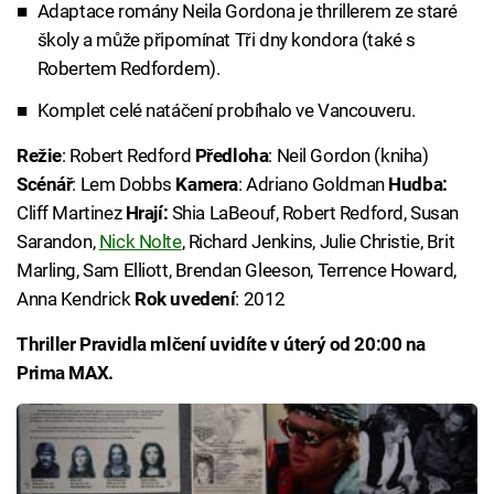
Adaptace romány Neila Gordona je thrillerem ze staré
školy a může připomínat Tři dny kondora (také s
Robertem Redfordem).
Komplet celé natáčení probíhalo ve Vancouveru.
Režie
: Robert Redford
Předloha
: Neil Gordon (kniha)
Scénář
: Lem Dobbs
Kamera
: Adriano Goldman
Hudba:
Cliff Martinez
Hrají:
Shia LaBeouf, Robert Redford, Susan
Sarandon,
Nick Nolte
, Richard Jenkins, Julie Christie, Brit
Marling, Sam Elliott, Brendan Gleeson, Terrence Howard,
Anna Kendrick
Rok uvedení
: 2012
Thriller Pravidla mlčení uvidíte v úterý od 20:00 na
Prima MAX.