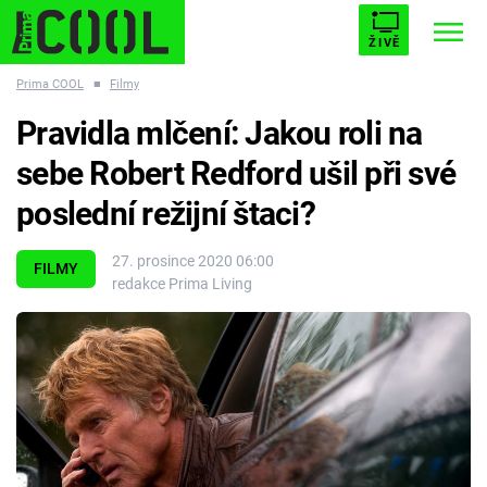
ŽIVĚ
Prima COOL
■
Filmy
STARHOUSE
BUFFY, PŘEMOŽITELKA UPÍRŮ
Trendy:
Pravidla mlčení: Jakou roli na
ESCAPE
PLNEJ KOTEL
AVENGERS 5
sebe Robert Redford ušil při své
poslední režijní štaci?
27. prosince 2020 06:00
FILMY
redakce Prima Living
Témata
Filmy
Seriály
Hry