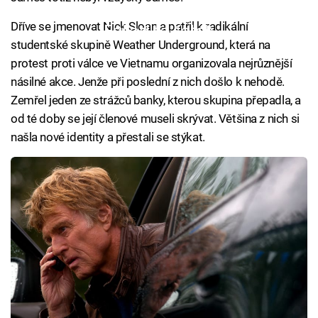
Dříve se jmenovat Nick Sloan a patřil k radikální
Failed to fetch
studentské skupině Weather Underground, která na
protest proti válce ve Vietnamu organizovala nejrůznější
násilné akce. Jenže při poslední z nich došlo k nehodě.
Zemřel jeden ze strážců banky, kterou skupina přepadla, a
od té doby se její členové museli skrývat. Většina z nich si
našla nové identity a přestali se stýkat.