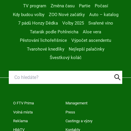
TV program
Změna času
Partie
Počasí
Kdy budou volby
ZOO Nové začátky
Auto – katalog
7 pádů Honzy Dědka
Volby 2025
Svařené víno
Tatarák podle Pohlreicha
Aloe vera
Pěstování lichořeřišnice
Výpočet ascendentu
Tvarohové knedlíky
Nejlepší palačinky
Švestkový koláč
O FTV Prima
Management
Volná místa
Press
Reklama
Castingy a výzvy
HbbTV
Kontakty