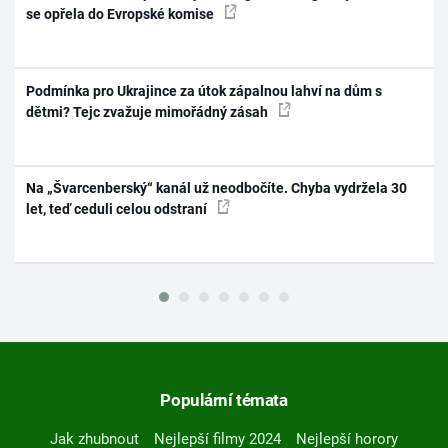
se opřela do Evropské komise
Podmínka pro Ukrajince za útok zápalnou lahví na dům s
dětmi? Tejc zvažuje mimořádný zásah
Na „Švarcenberský“ kanál už neodbočíte. Chyba vydržela 30
let, teď ceduli celou odstraní
Populární témata
Jak zhubnout
Nejlepší filmy 2024
Nejlepší horory