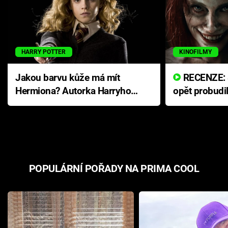
HARRY POTTER
KINOFILMY
Jakou barvu kůže má mít
RECENZE: Smrtelné zlo se
Hermiona? Autorka Harryho
opět probudi
Pottera přišla s ráznou
přichází s n
odpovědí
hororovou n
POPULÁRNÍ POŘADY NA PRIMA COOL