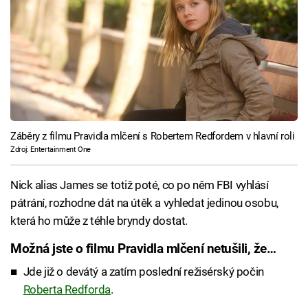
Záběry z filmu Pravidla mlčení s Robertem Redfordem v hlavní roli
Zdroj: Entertainment One
Nick alias James se totiž poté, co po něm FBI vyhlásí
pátrání, rozhodne dát na útěk a vyhledat jedinou osobu,
která ho může z téhle bryndy dostat.
Možná jste o filmu Pravidla mlčení netušili, že…
Jde již o devátý a zatím poslední režisérský počin
Roberta Redforda
.