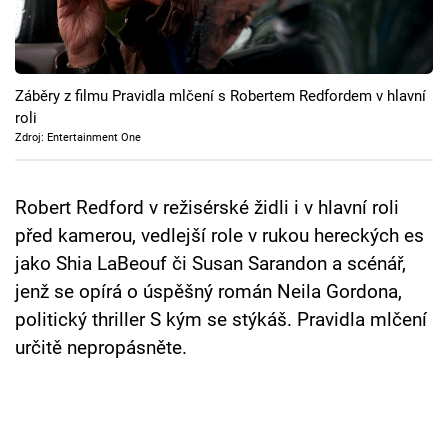
Cool Esport
Pořady
Záběry z filmu Pravidla mlčení s Robertem Redfordem v hlavní
TV Program
roli
Zdroj: Entertainment One
Sledujte prima+
Robert Redford v režisérské židli i v hlavní roli
Přihlášení
před kamerou, vedlejší role v rukou hereckých es
jako Shia LaBeouf či Susan Sarandon a scénář,
jenž se opírá o úspěšný román Neila Gordona,
Sledujte nás
politický thriller S kým se stýkáš. Pravidla mlčení
určitě nepropásněte.