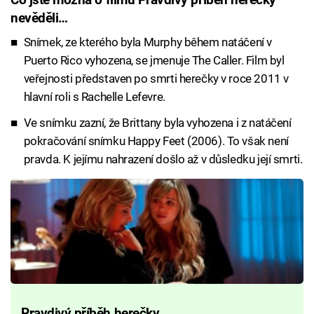
Co jste možná o filmu Pravdivý příběh herečky
nevěděli…
Snímek, ze kterého byla Murphy během natáčení v
Puerto Rico vyhozena, se jmenuje The Caller. Film byl
veřejnosti představen po smrti herečky v roce 2011 v
hlavní roli s Rachelle Lefevre.
Ve snímku zazní, že Brittany byla vyhozena i z natáčení
pokračování snímku Happy Feet (2006). To však není
pravda. K jejímu nahrazení došlo až v důsledku její smrti.
Pravdivý příběh herečky