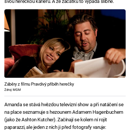
svou hereckou kariéru. A ze začátku to vypadá slibně.
Záběry z filmu Pravdivý příběh herečky
Zdroj: MGM
Amanda se stává hvězdou televizní show a při natáčení se
na place seznamuje s hezounem Adamem Hagenbuchem
(jako že Ashton Kutcher). Začínají se kolem ní rojit
paparazzi, ale jeden z nich ji před fotografy varuje: