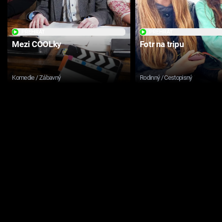
PŘEHRÁT
PŘEHRÁT
Mezi COOLky
Fotr na tripu
Komedie / Zábavný
Rodinný / Cestopisný