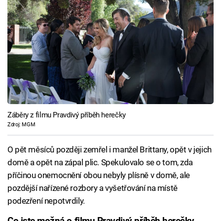
Záběry z filmu Pravdivý příběh herečky
Zdroj: MGM
O pět měsíců později zemřel i manžel Brittany, opět v jejich
domě a opět na zápal plic. Spekulovalo se o tom, zda
příčinou onemocnění obou nebyly plísně v domě, ale
pozdější nařízené rozbory a vyšetřování na místě
podezření nepotvrdily.