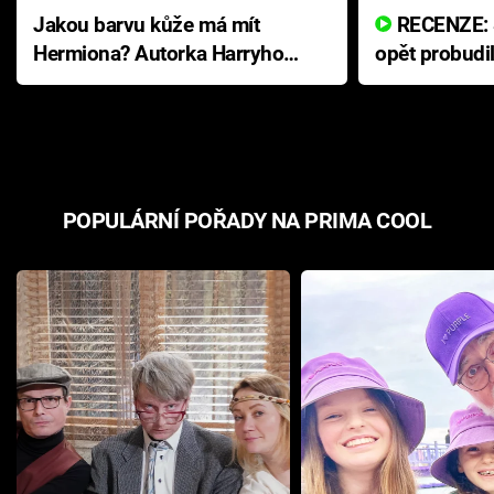
Jakou barvu kůže má mít
RECENZE: Smrtelné zlo se
Hermiona? Autorka Harryho
opět probudi
Pottera přišla s ráznou
přichází s n
odpovědí
hororovou n
POPULÁRNÍ POŘADY NA PRIMA COOL