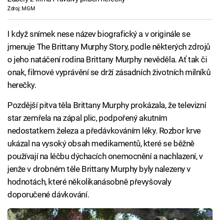
Zdroj: MGM
I když snímek nese název biografický a v originále se
jmenuje The Brittany Murphy Story, podle některých zdrojů
o jeho natáčení rodina Brittany Murphy nevěděla. Ať tak či
onak, filmové vyprávění se drží zásadních životních milníků
herečky.
Pozdější pitva těla Brittany Murphy prokázala, že televizní
star zemřela na zápal plic, podpořený akutním
nedostatkem železa a předávkováním léky. Rozbor krve
ukázal na vysoký obsah medikamentů, které se běžně
používají na léčbu dýchacích onemocnění a nachlazení, v
jenže v drobném těle Brittany Murphy byly nalezeny v
hodnotách, které několikanásobně převyšovaly
doporučené dávkování.