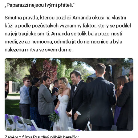
„Paparazzi nejsou tvými přáteli.“
Smutná pravda, kterou později Amanda okusí na vlastní
kůži a podle pozůstalých významný faktor, který se podílel
na její tragické smrti. Amanda se tolik bála pozornosti
médií, že ač nemocná, odmítla jít do nemocnice a byla
nalezena mrtvá ve svém domě.
Záběry z filmu Pravdivý příběh herečky