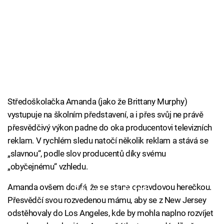
Středoškolačka Amanda (jako že Brittany Murphy)
vystupuje na školním představení, a i přes svůj ne právě
přesvědčivý výkon padne do oka producentovi televizních
reklam. V rychlém sledu natočí několik reklam a stává se
„slavnou“, podle slov producentů díky svému
„obyčejnému“ vzhledu.
Amanda ovšem doufá, že se stane opravdovou herečkou.
Failed to fetch
Přesvědčí svou rozvedenou mámu, aby se z New Jersey
odstěhovaly do Los Angeles, kde by mohla naplno rozvíjet