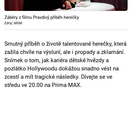
Cool Esport
Záběry z filmu Pravdivý příběh herečky
Pořady
Zdroj: MGM
TV Program
Smutný příběh o životě talentované herečky, která
Sledujte prima+
zažila chvíle na výsluní, ale i propady a zklamání.
Snímek o tom, jak kariéra dětské hvězdy a
Přihlášení
pozlátko Hollywoodu dokážou snadno vést na
zcestí a mít tragické následky. Dívejte se ve
středu ve 20.00 na Prima MAX.
Sledujte nás