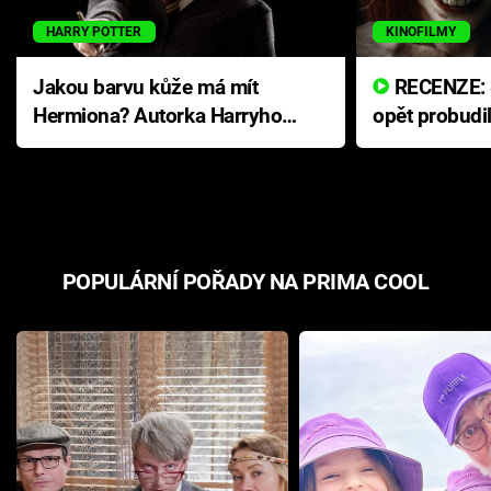
HARRY POTTER
KINOFILMY
Jakou barvu kůže má mít
RECENZE: Smrtelné zlo se
Hermiona? Autorka Harryho
opět probudi
Pottera přišla s ráznou
přichází s n
odpovědí
hororovou n
POPULÁRNÍ POŘADY NA PRIMA COOL