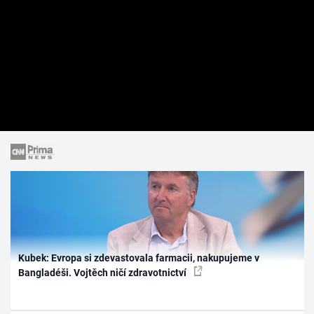
Kubek: Evropa si zdevastovala farmacii, nakupujeme v
Bangladéši. Vojtěch ničí zdravotnictví