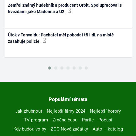
Zemřel známý hudebník a producent Orbit. Spolupracoval s
hvězdami jako Madonna a U2
Útok v Tanvaldu: Pachatel měl pobodat tři lidi, na místě
zasahuje policie
Populární témata
Jak zhubnout
Nejlepší filmy 2024
Nejlepší horory
TV program
Změna času
Partie
Počasí
Kdy budou volby
ZOO Nové začátky
Auto – katalog