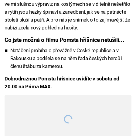
velmi slušnou výpravu; na kostýmech se viditelně nešetřilo
a rytíři jsou hezky špinaví a zanedbaní, jak se na patnácté
století sluší a patří. A pro nás je snímek o to zajímavější, že
nabízí zcela nový pohled na husity.
Co jste možná o filmu Pomsta hříšnice netušili...
Natáčení probíhalo převážně v České republice a v
Rakousku a podílela se na něm řada českých herců i
členů štábu za kamerou.
Dobrodružnou Pomstu hříšnice uvidíte v sobotu od
20.00 na Prima MAX.