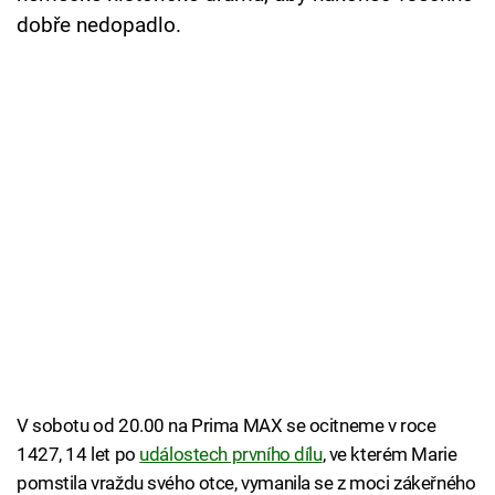
Cool Esport
dobře nedopadlo.
Pořady
TV Program
Sledujte prima+
Přihlášení
Sledujte nás
V sobotu od 20.00 na Prima MAX se ocitneme v roce
1427, 14 let po
událostech prvního dílu
, ve kterém Marie
pomstila vraždu svého otce, vymanila se z moci zákeřného