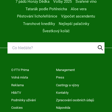
7 pádů Honzy Dědka
Volby 2025
Svařené víno
Tatarák podle Pohlreicha
Aloe vera
Pěstování lichořeřišnice
Výpočet ascendentu
Tvarohové knedlíky
Nejlepší palačinky
Švestkový koláč
O FTV Prima
Management
Volná místa
Press
Reklama
Castingy a výzvy
HbbTV
Kontakty
Podmínky užívání
Zpracování osobních údajů
Cookies
Nápověda