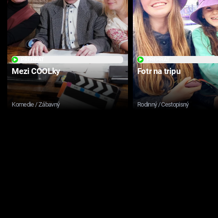
PŘEHRÁT
PŘEHRÁT
Mezi COOLky
Fotr na tripu
Komedie / Zábavný
Rodinný / Cestopisný