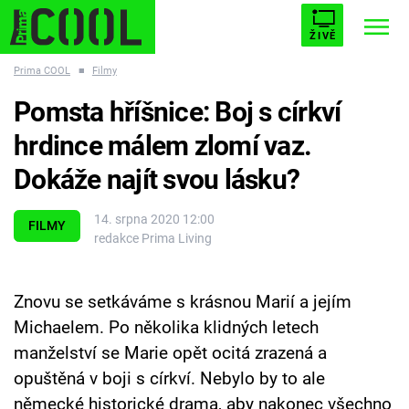
ŽIVĚ
Prima COOL
■
Filmy
STARHOUSE
BUFFY, PŘEMOŽITELKA UPÍRŮ
Trendy:
Pomsta hříšnice: Boj s církví
ESCAPE
PLNEJ KOTEL
AVENGERS 5
hrdince málem zlomí vaz.
Dokáže najít svou lásku?
14. srpna 2020 12:00
FILMY
redakce Prima Living
Témata
Filmy
Znovu se setkáváme s krásnou Marií a jejím
Michaelem. Po několika klidných letech
Seriály
manželství se Marie opět ocitá zrazená a
opuštěná v boji s církví. Nebylo by to ale
Hry
německé historické drama, aby nakonec všechno