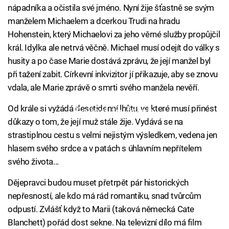
nápadníka a očistila své jméno. Nyní žije šťastně se svým
manželem Michaelem a dcerkou Trudi na hradu
Hohenstein, který Michaelovi za jeho věrné služby propůjčil
král. Idylka ale netrvá věčně. Michael musí odejít do války s
husity a po čase Marie dostává zprávu, že její manžel byl
při tažení zabit. Církevní inkvizitor jí přikazuje, aby se znovu
vdala, ale Marie zprávě o smrti svého manžela nevěří.
Od krále si vyžádá desetidenní lhůtu, ve které musí přinést
Failed to fetch
důkazy o tom, že její muž stále žije. Vydává se na
strastiplnou cestu s velmi nejistým výsledkem, vedena jen
hlasem svého srdce a v patách s úhlavním nepřítelem
svého života...
Dějepravci budou muset přetrpět pár historických
nepřesností, ale kdo má rád romantiku, snad tvůrcům
odpustí. Zvlášť když to Marii (taková německá Cate
Blanchett) pořád dost sekne. Na televizní dílo má film