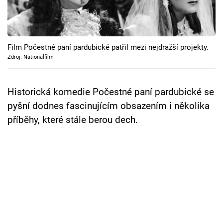
Cool Esport
Pořady
Film Počestné paní pardubické patřil mezi nejdražší projekty.
TV Program
Zdroj: Nationalfilm
Sledujte prima+
Historická komedie Počestné paní pardubické se
pyšní dodnes fascinujícím obsazením i několika
Přihlášení
příběhy, které stále berou dech.
Sledujte nás