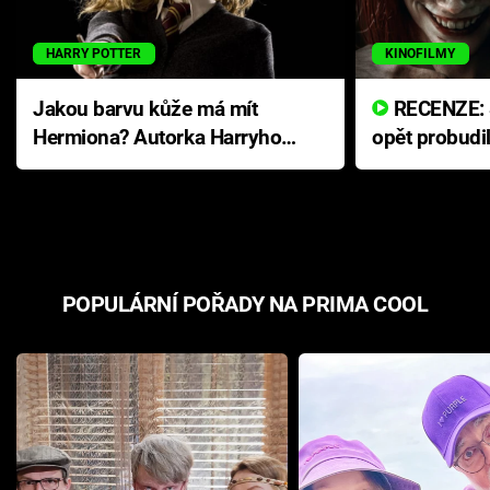
HARRY POTTER
KINOFILMY
Jakou barvu kůže má mít
RECENZE: Smrtelné zlo se
Hermiona? Autorka Harryho
opět probudi
Pottera přišla s ráznou
přichází s n
odpovědí
hororovou n
POPULÁRNÍ POŘADY NA PRIMA COOL