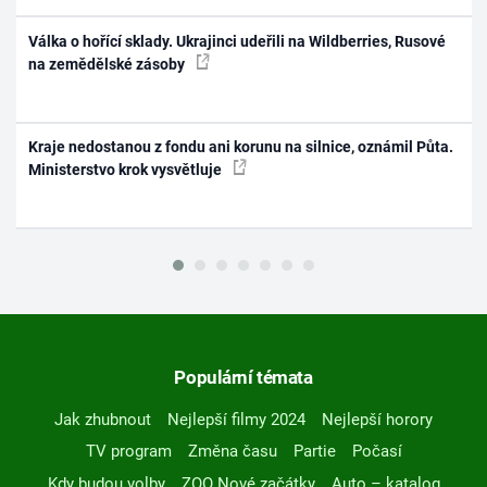
Válka o hořící sklady. Ukrajinci udeřili na Wildberries, Rusové
na zemědělské zásoby
Kraje nedostanou z fondu ani korunu na silnice, oznámil Půta.
Ministerstvo krok vysvětluje
Populární témata
Jak zhubnout
Nejlepší filmy 2024
Nejlepší horory
TV program
Změna času
Partie
Počasí
Kdy budou volby
ZOO Nové začátky
Auto – katalog