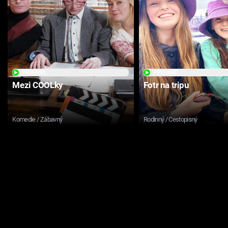
PŘEHRÁT
PŘEHRÁT
Mezi COOLky
Fotr na tripu
Komedie / Zábavný
Rodinný / Cestopisný