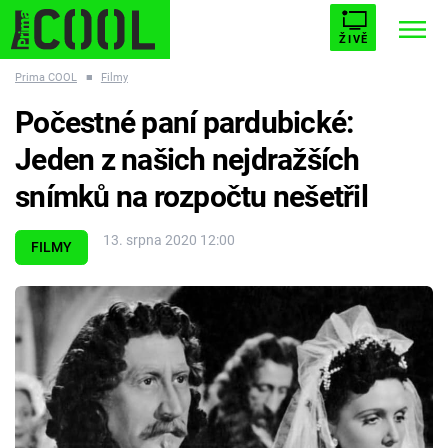
ŽIVĚ
Prima COOL
■
Filmy
STARHOUSE
BUFFY, PŘEMOŽITELKA UPÍRŮ
Trendy:
Počestné paní pardubické:
ESCAPE
PLNEJ KOTEL
AVENGERS 5
Jeden z našich nejdražších
snímků na rozpočtu nešetřil
13. srpna 2020 12:00
FILMY
Témata
Filmy
Seriály
Hry