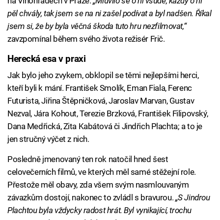
na Vinohradech v Praze.
„Mluvilo se o ní všude, každý o ní
pěl chvály, tak jsem se na ni zašel podívat a byl nadšen. Říkal
jsem si, že by byla věčná škoda tuto hru nezfilmovat,“
zavzpomínal během svého života režisér Frič.
Herecká esa v praxi
Jak bylo jeho zvykem, obklopil se těmi nejlepšími herci,
kteří byli k mání. František Smolík, Eman Fiala, Ferenc
Futurista, Jiřina Štěpničková, Jaroslav Marvan, Gustav
Nezval, Jára Kohout, Terezie Brzková, František Filipovský,
Dana Medřická, Zita Kabátová či Jindřich Plachta; a to je
jen stručný výčet z nich.
Posledně jmenovaný ten rok natočil hned šest
celovečerních filmů, ve kterých měl samé stěžejní role.
Přestože měl obavy, zda všem svým nasmlouvaným
závazkům dostojí, nakonec to zvládl s bravurou.
„S Jindrou
Plachtou byla vždycky radost hrát. Byl vynikající, trochu