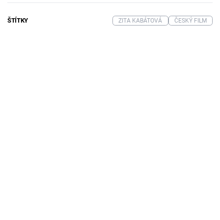
ŠTÍTKY
ZITA KABÁTOVÁ
ČESKÝ FILM