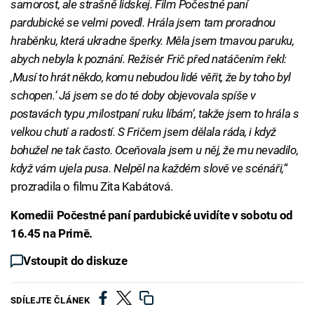
samorost, ale strašně lidskej. Film Počestné paní
pardubické se velmi povedl. Hrála jsem tam proradnou
hraběnku, která ukradne šperky. Měla jsem tmavou paruku,
abych nebyla k poznání. Režisér Frič před natáčením řekl:
‚Musí to hrát někdo, komu nebudou lidé věřit, že by toho byl
schopen.‘ Já jsem se do té doby objevovala spíše v
postavách typu ‚milostpaní ruku líbám‘, takže jsem to hrála s
velkou chutí a radostí. S Fričem jsem dělala ráda, i když
bohužel ne tak často. Oceňovala jsem u něj, že mu nevadilo,
když vám ujela pusa. Nelpěl na každém slově ve scénáři,“
prozradila o filmu Zita Kabátová.
Komedii Počestné paní pardubické uvidíte v sobotu od
16.45 na Primě.
Vstoupit do diskuze
SDÍLEJTE ČLÁNEK