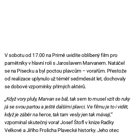
V sobotu od 17.00 na Primě uvidíte oblíbený film pro
pamětníky v hlavní roli s Jaroslavem Marvanem. Natáčel
se na Písecku a byl poctou plavcům – vorařům. Přestože
od realizace uplynulo už téměř sedmdesát let, dochovaly
se dobové vzpomínky přímých aktérů.
„Když vory pluly, Marvan se bál, tak sem to musel vzít do ruky
já se svou partou a ještě dalšími plavci. Ve filmu je to i vidět,
když je záběr na herce, tak tam vesly jen tak mávají,“
vzpomínal skutečný vorař Josef Štofl v knize Radky
Velkové a Jiřího Frolicha Plavecké historky. Jeho otec