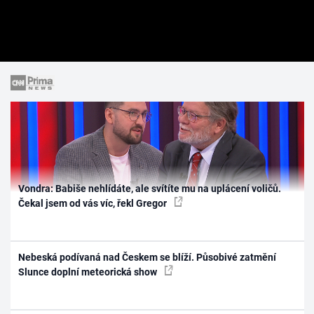
Vondra: Babiše nehlídáte, ale svítíte mu na uplácení voličů.
Čekal jsem od vás víc, řekl Gregor
Nebeská podívaná nad Českem se blíží. Působivé zatmění
Slunce doplní meteorická show