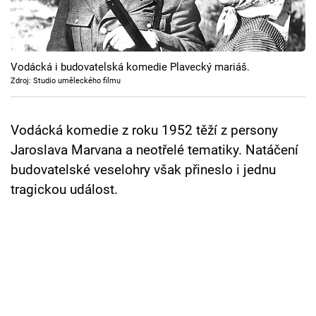
Cool Esport
Pořady
Vodácká i budovatelská komedie Plavecký mariáš.
TV Program
Zdroj: Studio uměleckého filmu
Sledujte prima+
Vodácká komedie z roku 1952 těží z persony
Jaroslava Marvana a neotřelé tematiky. Natáčení
Přihlášení
budovatelské veselohry však přineslo i jednu
tragickou událost.
Sledujte nás