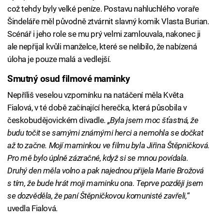
což tehdy byly velké peníze. Postavu nahluchlého voraře
Šindeláře měl původně ztvárnit slavný komik Vlasta Burian.
Scénář i jeho role se mu prý velmi zamlouvala, nakonec ji
ale nepřijal kvůli manželce, které se nelíbilo, že nabízená
úloha je pouze malá a vedlejší.
Smutný osud filmové maminky
Nepříliš veselou vzpomínku na natáčení měla Květa
Fialová, v té době začínající herečka, která působila v
českobudějovickém divadle.
„Byla jsem moc šťastná, že
budu točit se samými známými herci a nemohla se dočkat
až to začne. Mojí maminkou ve filmu byla Jiřina Štěpničková.
Pro mě bylo úplně zázračné, když si se mnou povídala.
Druhý den měla volno a pak najednou přijela Marie Brožová
s tím, že bude hrát moji maminku ona. Teprve později jsem
se dozvěděla, že paní Štěpničkovou komunisté zavřeli,
“
uvedla Fialová.