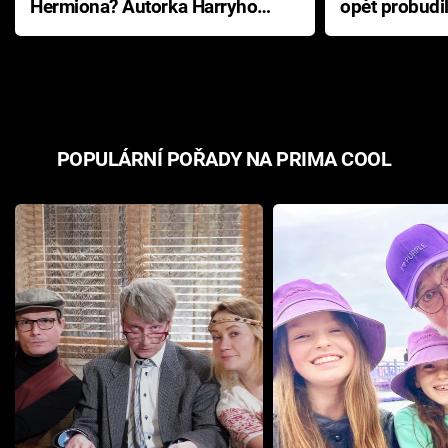
Hermiona? Autorka Harryho
opět probudi
Pottera přišla s ráznou
přichází s n
odpovědí
hororovou n
POPULÁRNÍ POŘADY NA PRIMA COOL