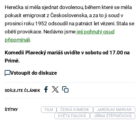
Herečka si měla sjednat dovolenou, během které se měla
pokusit emigrovat z Československa, a za to ji soud v
prosinci roku 1952 odsoudil na patnáct let vězení. Stala se
obětí provokace. Nedávno jsme
její pohnutý osud
připomínali
.
Komedii Plavecký mariáš uvidíte v sobotu od 17.00 na
Primě.
Vstoupit do diskuze
SDÍLEJTE ČLÁNEK
ŠTÍTKY
FILM
ČESKÁ KOMEDIE
JAROSLAV MARVAN
KVĚTA FIALOVÁ
JIŘINA ŠTĚPNIČKOVÁ