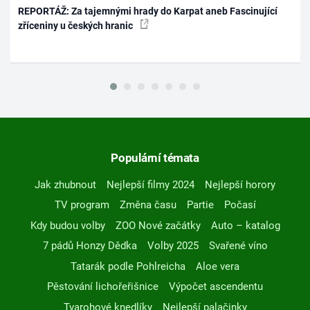
REPORTÁŽ: Za tajemnými hrady do Karpat aneb Fascinující
zříceniny u českých hranic
Populární témata
Jak zhubnout
Nejlepší filmy 2024
Nejlepší horory
TV program
Změna času
Partie
Počasí
Kdy budou volby
ZOO Nové začátky
Auto – katalog
7 pádů Honzy Dědka
Volby 2025
Svařené víno
Tatarák podle Pohlreicha
Aloe vera
Pěstování lichořeřišnice
Výpočet ascendentu
Tvarohové knedlíky
Nejlepší palačinky