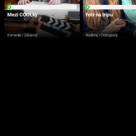
PŘEHRÁT
PŘEHRÁT
Mezi COOLky
Fotr na tripu
Komedie / Zábavný
Rodinný / Cestopisný