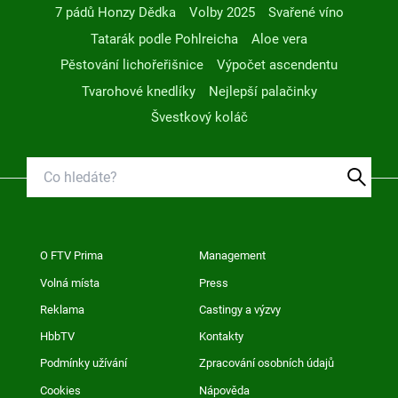
7 pádů Honzy Dědka
Volby 2025
Svařené víno
Tatarák podle Pohlreicha
Aloe vera
Pěstování lichořeřišnice
Výpočet ascendentu
Tvarohové knedlíky
Nejlepší palačinky
Švestkový koláč
O FTV Prima
Management
Volná místa
Press
Reklama
Castingy a výzvy
HbbTV
Kontakty
Podmínky užívání
Zpracování osobních údajů
Cookies
Nápověda