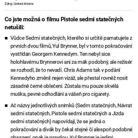
Zdroj: United Artists
Co jste možná o filmu Pistole sedmi statečných
netušili:
Vůdce Sedmi statečných, kterého si určitě pamatujete z
prvních dvou filmů, Yul Brynner, byl v tomto pokračování
vystřídán Georgem Kennedym. Ten nebyl sice
holohlavému Brynnerovi ani za mák podobný, ale režisér
se rozhodl, že to nevadí. Chris Adams tak v podání
Kennedyho změnil nejen vizáž, ale přestal rovněž nosit
zásadně černé oblečení. Zůstala mu pouze skvělá
muška, pevné odhodlání a vášeň pro cigarety.
Ač názvy jednotlivých snímků (Sedm statečných, Návrat
sedmi statečných, Pistole sedmi statečných a Jízda
sedmi statečných) napovídají, že se jedná o
pokračování a divák by čekal stejné či alespoň podobné
obsazení, opak je pravdou. Yul Brynner je jediný