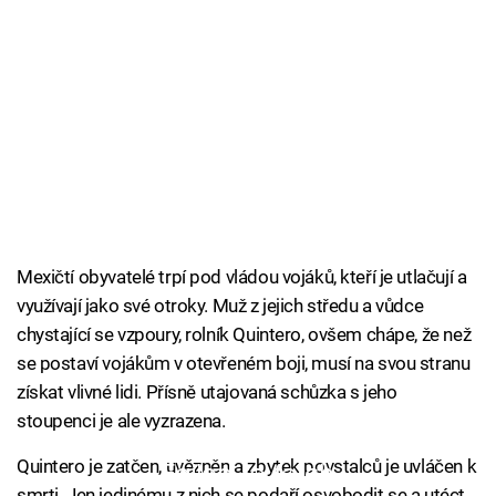
Mexičtí obyvatelé trpí pod vládou vojáků, kteří je utlačují a
využívají jako své otroky. Muž z jejich středu a vůdce
chystající se vzpoury, rolník Quintero, ovšem chápe, že než
se postaví vojákům v otevřeném boji, musí na svou stranu
získat vlivné lidi. Přísně utajovaná schůzka s jeho
stoupenci je ale vyzrazena.
Quintero je zatčen, uvězněn a zbytek povstalců je uvláčen k
Failed to fetch
smrti. Jen jedinému z nich se podaří osvobodit se a utéct.