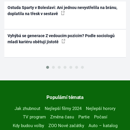
Ostuda Sparty v Boleslavi: Ani jednou nevystřelila na bránu,
doplatila na třesk v sestavě
Vyhýbá se generace Z vedoucím pozicím? Podle sociologů
mladí kariéru obětují jistotě
Populární témata
Jak zhubnout
Nejlepší filmy 2024
Nejlepší horory
TV program
Změna času
Partie
Počasí
Kdy budou volby
ZOO Nové začátky
Auto – katalog