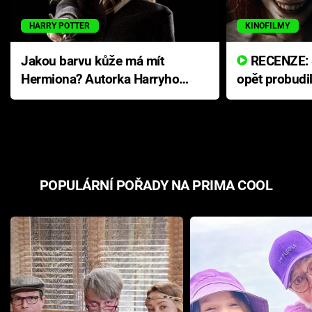
HARRY POTTER
KINOFILMY
Jakou barvu kůže má mít
RECENZE: Smrtelné zlo se
Hermiona? Autorka Harryho
opět probudi
Pottera přišla s ráznou
přichází s n
odpovědí
hororovou n
POPULÁRNÍ POŘADY NA PRIMA COOL