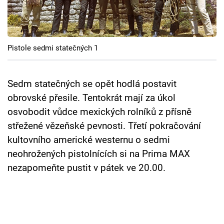
Cool Esport
Pořady
Pistole sedmi statečných 1
TV Program
Sledujte prima+
Sedm statečných se opět hodlá postavit
obrovské přesile. Tentokrát mají za úkol
osvobodit vůdce mexických rolníků z přísně
Přihlášení
střežené vězeňské pevnosti. Třetí pokračování
kultovního americké westernu o sedmi
Sledujte nás
neohrožených pistolnících si na Prima MAX
nezapomeňte pustit v pátek ve 20.00.