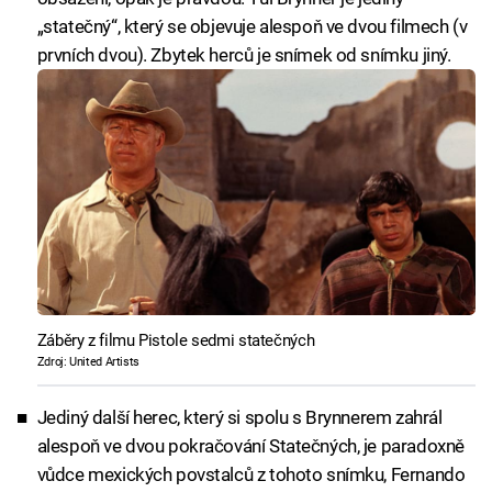
„statečný“, který se objevuje alespoň ve dvou filmech (v
prvních dvou). Zbytek herců je snímek od snímku jiný.
Záběry z filmu Pistole sedmi statečných
Zdroj: United Artists
Jediný další herec, který si spolu s Brynnerem zahrál
alespoň ve dvou pokračování Statečných, je paradoxně
vůdce mexických povstalců z tohoto snímku, Fernando