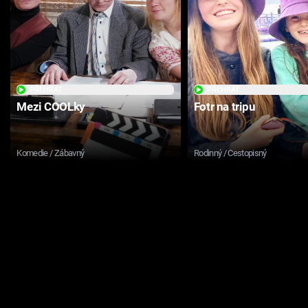
PŘEHRÁT
PŘEHRÁT
Mezi COOLky
Fotr na tripu
Komedie / Zábavný
Rodinný / Cestopisný