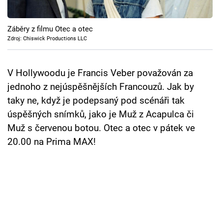
Cool Esport
Záběry z filmu Otec a otec
Pořady
Zdroj: Chiswick Productions LLC
TV Program
V Hollywoodu je Francis Veber považován za
Sledujte prima+
jednoho z nejúspěšnějších Francouzů. Jak by
taky ne, když je podepsaný pod scénáři tak
Přihlášení
úspěšných snímků, jako je Muž z Acapulca či
Muž s červenou botou. Otec a otec v pátek ve
20.00 na Prima MAX!
Sledujte nás