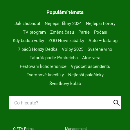
Populární témata
Jak zhubnout
Nejlepší filmy 2024
Nejlepší horory
TV program
Změna času
Partie
Počasí
Kdy budou volby
ZOO Nové začátky
Auto – katalog
7 pádů Honzy Dědka
Volby 2025
Svařené víno
Tatarák podle Pohlreicha
Aloe vera
Pěstování lichořeřišnice
Výpočet ascendentu
Tvarohové knedlíky
Nejlepší palačinky
Švestkový koláč
O FTV Prima
Management