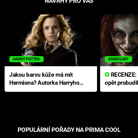
NÁVRHY PRO VÁS
HARRY POTTER
KINOFILMY
Jakou barvu kůže má mít
RECENZE: Smrtelné zlo se
Hermiona? Autorka Harryho
opět probudi
Pottera přišla s ráznou
přichází s n
odpovědí
hororovou n
POPULÁRNÍ POŘADY NA PRIMA COOL