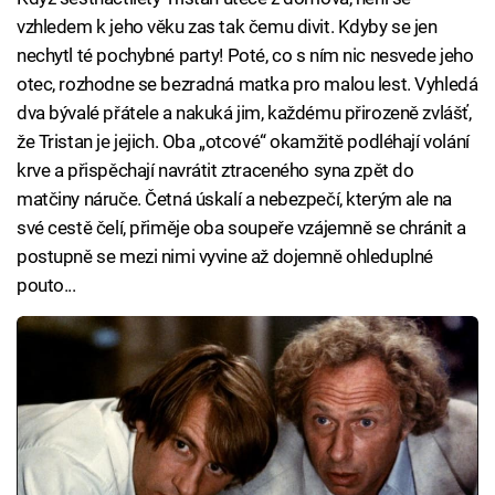
vzhledem k jeho věku zas tak čemu divit. Kdyby se jen
nechytl té pochybné party! Poté, co s ním nic nesvede jeho
otec, rozhodne se bezradná matka pro malou lest. Vyhledá
dva bývalé přátele a nakuká jim, každému přirozeně zvlášť,
že Tristan je jejich. Oba „otcové“ okamžitě podléhají volání
krve a přispěchají navrátit ztraceného syna zpět do
matčiny náruče. Četná úskalí a nebezpečí, kterým ale na
své cestě čelí, přiměje oba soupeře vzájemně se chránit a
postupně se mezi nimi vyvine až dojemně ohleduplné
pouto...