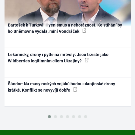
Bartošek k Turkovi: Hyenismus a nehoráznost. Ke stíhání by
ho Sněmovna vydala, míní Vondráček
Lékárničky, drony i pytle na mrtvoly: Jsou tržiště jako
Wildberries legitimním cílem Ukrajiny?
Šándor: Na masy ruských vojáků budou ukrajinské drony
krátké. Konflikt se nevyvíjí dobře