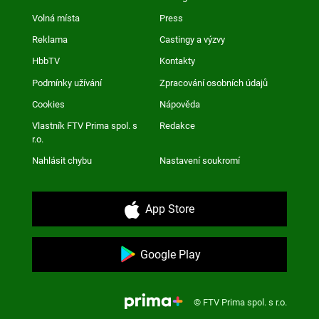
Volná místa
Press
Reklama
Castingy a výzvy
HbbTV
Kontakty
Podmínky užívání
Zpracování osobních údajů
Cookies
Nápověda
Vlastník FTV Prima spol. s
Redakce
r.o.
Nahlásit chybu
Nastavení soukromí
App Store
Google Play
© FTV Prima spol. s r.o.