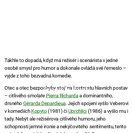
Takhle to dopadá, když má režisér i scenárista v jedné
osobě smysl pro humor a dokonale ovládá své řemeslo –
vyjde z toho bezvadná komedie.
Otec a otec bezpochyby stojí na kontrastu hlavních postav
Failed to fetch
– citlivého smolaře
Pierra Richarda
a dominantního,
drsného
Gérarda Depardieua
. Jejich spojení vyšlo Veberovi
v komediích
Kopyto
(1981) či
Uprchlíci
(1986) a vyšlo mu i
tady. Nebýt ale režisérova citlivého humoru, jeho
schopnosti jemné ironie a nekýčovitého sentimentu, tento