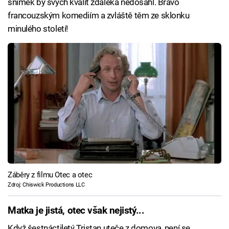
snímek by svých kvalit zdaleka nedosáhl. Bravo
francouzským komediím a zvláště těm ze sklonku
minulého století!
Záběry z filmu Otec a otec
Zdroj: Chiswick Productions LLC
Matka je jistá, otec však nejistý...
Když šestnáctiletý Tristan uteče z domova, není se