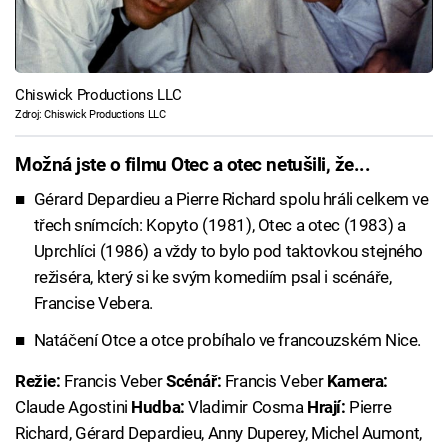
Chiswick Productions LLC
Zdroj: Chiswick Productions LLC
Možná jste o filmu Otec a otec netušili, že...
Gérard Depardieu a Pierre Richard spolu hráli celkem ve
třech snímcích: Kopyto (1981), Otec a otec (1983) a
Uprchlíci (1986) a vždy to bylo pod taktovkou stejného
režiséra, který si ke svým komediím psal i scénáře,
Francise Vebera.
Natáčení Otce a otce probíhalo ve francouzském Nice.
Režie:
Francis Veber
Scénář:
Francis Veber
Kamera:
Claude Agostini
Hudba:
Vladimir Cosma
Hrají:
Pierre
Richard, Gérard Depardieu, Anny Duperey, Michel Aumont,