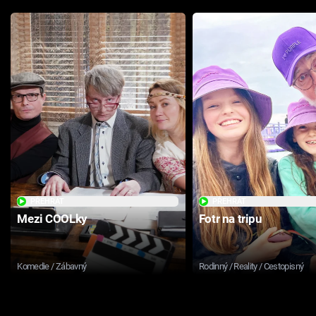
PŘEHRÁT
PŘEHRÁT
Mezi COOLky
Fotr na tripu
Komedie / Zábavný
Rodinný / Reality / Cestopisný