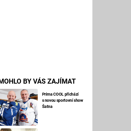
MOHLO BY VÁS ZAJÍMAT
Prima COOL přichází
s novou sportovní show
Šatna