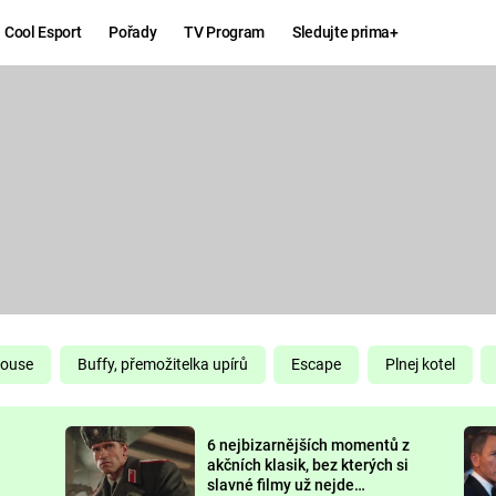
Cool Esport
Pořady
TV Program
Sledujte prima+
Hry
Zábava
MAFIA
ZÁBAVN
GALERI
GTA 6
NEJLEP
KINGDOM
KOMEDI
COME:
DELIVERANCE
CHUCK
House
Buffy, přemožitelka upírů
Escape
Plnej kotel
NORRIS
ESPORT
6 nejbizarnějších momentů z
DEADP
akčních klasik, bez kterých si
slavné filmy už nejde