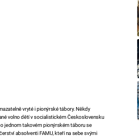
mazatelně vryté i pionýrské tábory. Někdy
ané volno dětí v socialistickém Československu
vě o jednom takovém pionýrském táboru se
i čerství absolventi FAMU, kteří na sebe svými