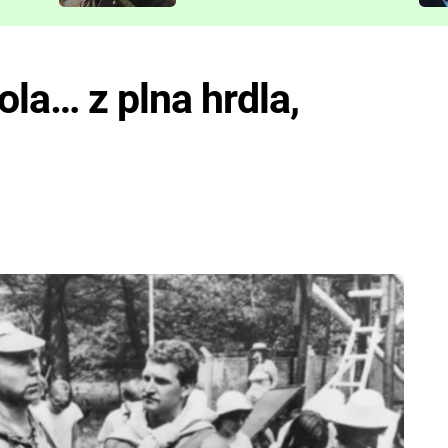
představit
la… z plna hrdla,