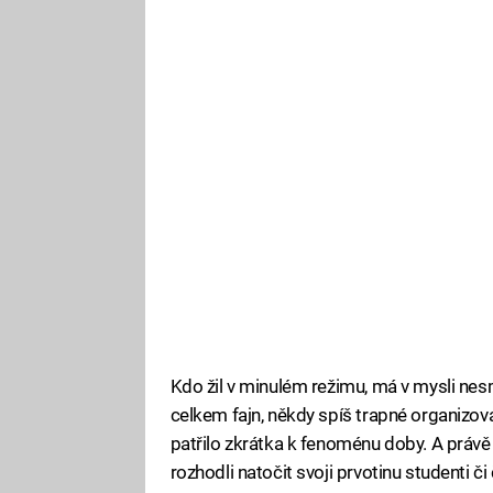
Kdo žil v minulém režimu, má v mysli nes
celkem fajn, někdy spíš trapné organizov
patřilo zkrátka k fenoménu doby. A prá
rozhodli natočit svoji prvotinu studenti č