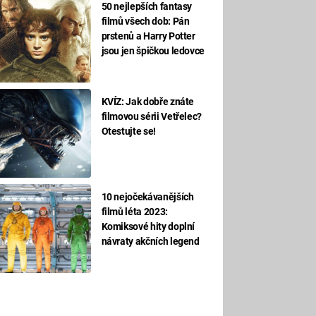
50 nejlepších fantasy
filmů všech dob: Pán
prstenů a Harry Potter
jsou jen špičkou ledovce
KVÍZ: Jak dobře znáte
filmovou sérii Vetřelec?
Otestujte se!
10 nejočekávanějších
filmů léta 2023:
Komiksové hity doplní
návraty akčních legend