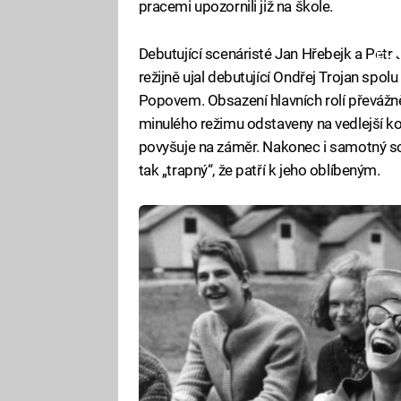
pracemi upozornili již na škole.
Debutující scenáristé Jan Hřebejk a Petr
Fa
režijně ujal debutující Ondřej Trojan s
Popovem. Obsazení hlavních rolí převážně
minulého režimu odstaveny na vedlejší ko
povyšuje na záměr. Nakonec i samotný sce
tak „trapný“, že patří k jeho oblíbeným.