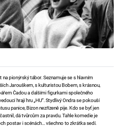
ant na pionýrský tábor. Seznamuje se s hlavním
ích Jarouškem, s kulturistou Bobem, s krásnou,
ržbářem Čadou a dalšími figurkami společného
 vedoucí hrají hru „HU“. Stydlivý Ondra se pokouší
tusu panice, Bizon nezřízeně pije. Kdo se byť jen
astnil, dá tvůrcům za pravdu. Tahle komedie je
pech postav i scénách… všechno to zkrátka sedí.