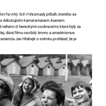
 Jarchovský dali dohromady příběh, kterého se
iled to fetch
polu s debutujícím kameramanem Asenem
 neherci či hereckými osobnostmi, které byly za
lej, dává filmu osobitý šmrnc a amatérismus
nárista Jan Hřebejk o snímku prohlásil, že je