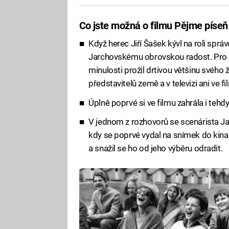
Co jste možná o filmu Pějme píseň
Když herec Jiří Šašek kývl na roli sprá
Jarchovskému obrovskou radost. Pro ně
minulosti prožil drtivou většinu svého
představitelů země a v televizi ani ve f
Úplně poprvé si ve filmu zahrála i te
V jednom z rozhovorů se scenárista Ja
kdy se poprvé vydal na snímek do kina.
a snažil se ho od jeho výběru odradit.