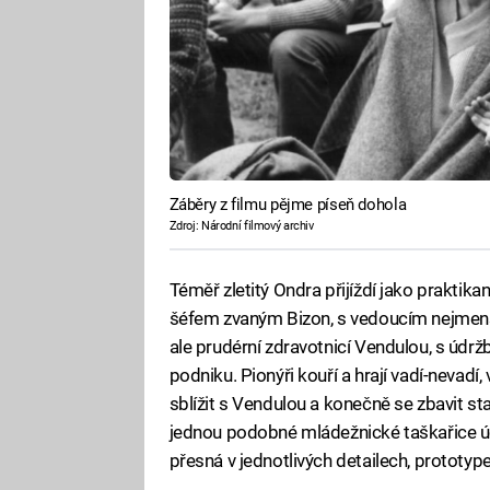
Záběry z filmu pějme píseň dohola
Zdroj: Národní filmový archiv
Téměř zletitý Ondra přijíždí jako praktik
šéfem zvaným Bizon, s vedoucím nejmenš
ale prudérní zdravotnicí Vendulou, s úd
podniku. Pionýři kouří a hrají vadí-nevadí,
sblížit s Vendulou a konečně se zbavit sta
jednou podobné mládežnické taškařice úč
přesná v jednotlivých detailech, prototy