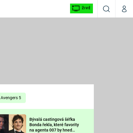
ŽIVĚ
Vyhledávání
Můj p
Prima+
É
CNN Prima NEWS
E
Prima FRESH
ŠÍ
Prima LIVING
E
Prima Ženy
Avengers 5
Prima LAJK
Bývalá castingová šéfka
OOL
Bonda řekla, které favority
Sledujte nás
na agenta 007 by hned