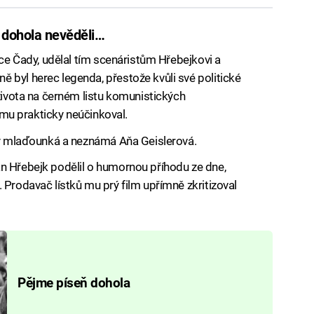
 dohola nevěděli…
vce Čady, udělal tím scenáristům Hřebejkovi a
 byl herec legenda, přestože kvůli své politické
 života na černém listu komunistických
ilmu prakticky neúčinkoval.
hdy mlaďounká a neznámá Aňa Geislerová.
n Hřebejk podělil o humornou příhodu ze dne,
 Prodavač lístků mu prý film upřímně zkritizoval
Pějme píseň dohola