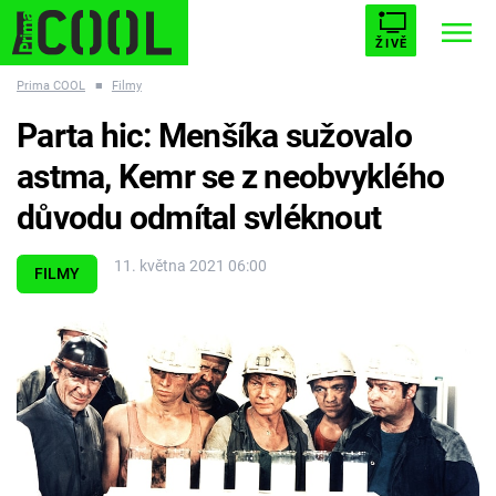
ŽIVĚ
Prima COOL
■
Filmy
STARHOUSE
BUFFY, PŘEMOŽITELKA UPÍRŮ
Trendy:
Parta hic: Menšíka sužovalo
ESCAPE
PLNEJ KOTEL
AVENGERS 5
astma, Kemr se z neobvyklého
důvodu odmítal svléknout
11. května 2021 06:00
FILMY
Témata
Filmy
Seriály
Hry