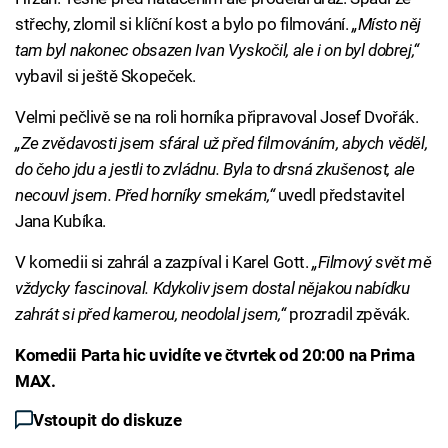
střechy, zlomil si klíční kost a bylo po filmování.
„Místo něj
tam byl nakonec obsazen Ivan Vyskočil, ale i on byl dobrej,“
vybavil si ještě Skopeček.
Velmi pečlivě se na roli horníka připravoval Josef Dvořák.
„Ze zvědavosti jsem sfáral už před filmováním, abych věděl,
do čeho jdu a jestli to zvládnu. Byla to drsná zkušenost, ale
necouvl jsem. Před horníky smekám,“
uvedl představitel
Jana Kubíka.
V komedii si zahrál a zazpíval i Karel Gott.
„Filmový svět mě
vždycky fascinoval. Kdykoliv jsem dostal nějakou nabídku
zahrát si před kamerou, neodolal jsem,“
prozradil zpěvák.
Komedii Parta hic uvidíte ve čtvrtek od 20:00 na Prima
MAX.
Vstoupit do diskuze