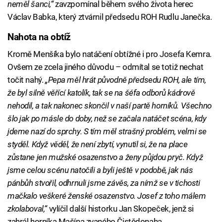
neměl šanci,“
zavzpomínal během svého života herec
Václav Babka, který ztvárnil předsedu ROH Rudlu Janečka.
Nahota na obtíž
Failed to fetch
Kromě Menšíka bylo natáčení obtížné i pro Josefa Kemra.
Ovšem ze zcela jiného důvodu – odmítal se totiž nechat
točit nahý.
„Pepa měl hrát původně předsedu ROH, ale tím,
že byl silně věřící katolík, tak se na šéfa odborů kádrově
nehodil, a tak nakonec skončil v naší partě horníků. Všechno
šlo jak po másle do doby, než se začala natáčet scéna, kdy
jdeme nazí do sprchy. S tím měl strašný problém, velmi se
styděl. Když věděl, že není zbytí, vynutil si, že na place
zůstane jen mužské osazenstvo a ženy půjdou pryč. Když
jsme celou scénu natočili a byli ještě v podobě, jak nás
pánbůh stvořil, odhrnuli jsme závěs, za nímž se v tichosti
mačkalo veškeré ženské osazenstvo. Josef z toho málem
zkolaboval,“
vylíčil další historku Jan Skopeček, jenž si
zahrál horníka Mašína zvaného Čistědonaha.