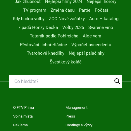
Jak zhubnout
Nejlepší filmy 2024
Nejlepší horory
TV program
Změna času
Partie
Počasí
Kdy budou volby
ZOO Nové začátky
Auto – katalog
7 pádů Honzy Dědka
Volby 2025
Svařené víno
Tatarák podle Pohlreicha
Aloe vera
Pěstování lichořeřišnice
Výpočet ascendentu
Tvarohové knedlíky
Nejlepší palačinky
Švestkový koláč
O FTV Prima
Management
Volná místa
Press
Reklama
Castingy a výzvy