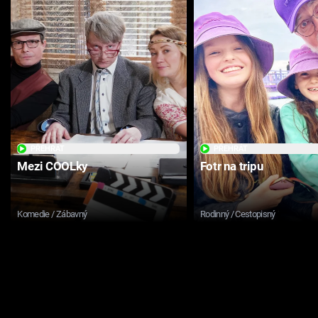
PŘEHRÁT
PŘEHRÁT
Mezi COOLky
Fotr na tripu
Komedie / Zábavný
Rodinný / Cestopisný