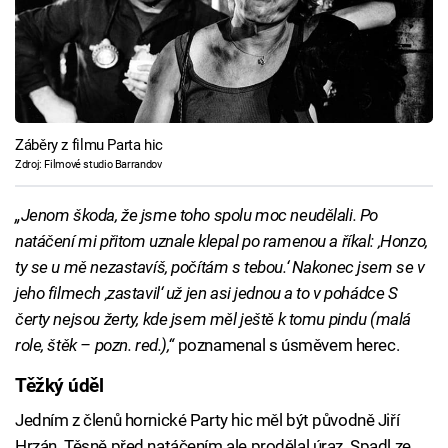
Záběry z filmu Parta hic
Zdroj: Filmové studio Barrandov
„Jenom škoda, že jsme toho spolu moc neudělali. Po
natáčení mi přitom uznale klepal po ramenou a říkal: ‚Honzo,
ty se u mě nezastavíš, počítám s tebou.‘ Nakonec jsem se v
jeho filmech ‚zastavil‘ už jen asi jednou a to v pohádce S
čerty nejsou žerty, kde jsem měl ještě k tomu pindu (malá
role, štěk – pozn. red.),“
poznamenal s úsměvem herec.
Těžký úděl
Jedním z členů hornické Party hic měl být původně Jiří
Hrzán. Těsně před natáčením ale prodělal úraz. Spadl ze