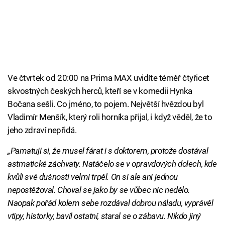
Ve čtvrtek od 20:00 na Prima MAX uvidíte téměř čtyřicet
skvostných českých herců, kteří se v komedii Hynka
Bočana sešli. Co jméno, to pojem. Největší hvězdou byl
Vladimír Menšík, který roli horníka přijal, i když věděl, že to
jeho zdraví nepřidá.
„Pamatuji si, že musel fárat i s doktorem, protože dostával
astmatické záchvaty. Natáčelo se v opravdových dolech, kde
kvůli své dušnosti velmi trpěl. On si ale ani jednou
nepostěžoval. Choval se jako by se vůbec nic nedělo.
Naopak pořád kolem sebe rozdával dobrou náladu, vyprávěl
vtipy, historky, bavil ostatní, staral se o zábavu. Nikdo jiný