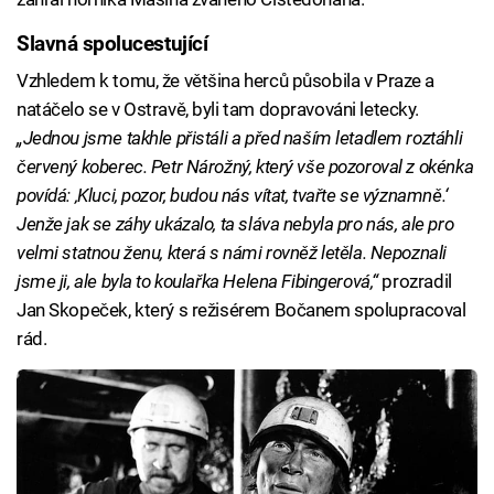
Slavná spolucestující
Vzhledem k tomu, že většina herců působila v Praze a
natáčelo se v Ostravě, byli tam dopravováni letecky.
„Jednou jsme takhle přistáli a před naším letadlem roztáhli
červený koberec. Petr Nárožný, který vše pozoroval z okénka
povídá: ‚Kluci, pozor, budou nás vítat, tvařte se významně.‘
Jenže jak se záhy ukázalo, ta sláva nebyla pro nás, ale pro
velmi statnou ženu, která s námi rovněž letěla. Nepoznali
jsme ji, ale byla to koulařka Helena Fibingerová,“
prozradil
Jan Skopeček, který s režisérem Bočanem spolupracoval
rád.