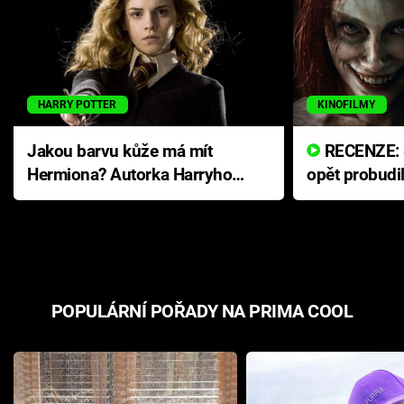
HARRY POTTER
KINOFILMY
Jakou barvu kůže má mít
RECENZE: Smrtelné zlo se
Hermiona? Autorka Harryho
opět probudi
Pottera přišla s ráznou
přichází s n
odpovědí
hororovou n
POPULÁRNÍ POŘADY NA PRIMA COOL