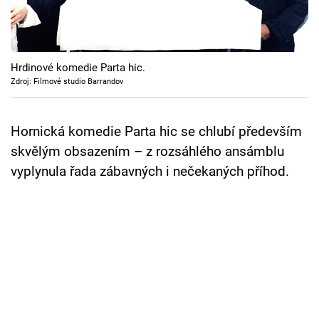
Cool Esport
Pořady
Hrdinové komedie Parta hic.
TV Program
Zdroj: Filmové studio Barrandov
Sledujte prima+
Hornická komedie Parta hic se chlubí především
skvělým obsazením – z rozsáhlého ansámblu
Přihlášení
vyplynula řada zábavných i nečekaných příhod.
Sledujte nás