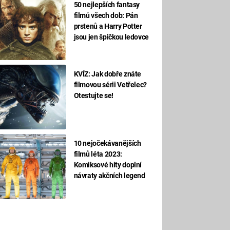
50 nejlepších fantasy
filmů všech dob: Pán
prstenů a Harry Potter
jsou jen špičkou ledovce
KVÍZ: Jak dobře znáte
filmovou sérii Vetřelec?
Otestujte se!
10 nejočekávanějších
filmů léta 2023:
Komiksové hity doplní
návraty akčních legend