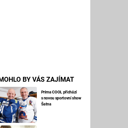
MOHLO BY VÁS ZAJÍMAT
Prima COOL přichází
s novou sportovní show
Šatna