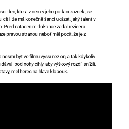
ešní den, která v něm v jeho podání zazněla, se
 cítil, že má konečně šanci ukázat, jaký talent v
o. Před natáčením dokonce žádal režiséra
ze pravou stranou, neboť měl pocit, že je z
 nesmí být ve filmu vyšší než on, a tak kdykoliv
ávali pod nohy cihly, aby výškový rozdíl snížili.
tavy, měl herec na hlavě klobouk.