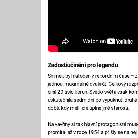
Zadostiučinění pro legendu
Snímek byl natočen v rekordním čase – za
jednou, maximálně dvakrát. Celkový rozpo
činil 20 tisíc korun. Světlo světa však k
uskutečnila sedm dní po vypuknutí druhé 
době, kdy měli lidé úplně jiné starosti.
Na vavříny si tak hlavní protagonisté muse
promítal až v roce 1954 a přišly se na ně