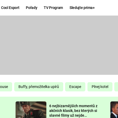
Cool Esport
Pořady
TV Program
Sledujte prima+
Hry
Zábava
MAFIA
ZÁBAVN
GALERI
GTA 6
NEJLEP
KINGDOM
KOMEDI
COME:
DELIVERANCE
CHUCK
House
Buffy, přemožitelka upírů
Escape
Plnej kotel
NORRIS
ESPORT
6 nejbizarnějších momentů z
DEADP
akčních klasik, bez kterých si
slavné filmy už nejde