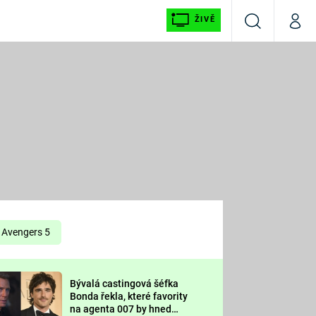
ŽIVĚ
Vyhledávání
Můj p
Prima+
É
CNN Prima NEWS
E
Prima FRESH
ŠÍ
Prima LIVING
E
Prima Ženy
Avengers 5
Prima LAJK
Bývalá castingová šéfka
OOL
Bonda řekla, které favority
Sledujte nás
na agenta 007 by hned