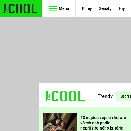
Menu
Filmy
Seriály
Hry
Seriály
Filmy
SIMPSONOVI
STAR WARS
HVĚZDNÁ
AVENGERS
BRÁNA
RYCHLE A
TEORIE
ZBĚSILE 10
Trendy:
VELKÉHO
Star
PREDÁTOR
TŘESKU
10 nejděsivějších hororů
FUTURAMA
všech dob podle
neprůstřelného kritéria.