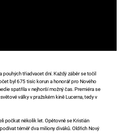
 pouhých třiadvacet dní. Každý záběr se točil
čet byl 675 tisíc korun a honorář pro Nového
omedie spatřila v nejhorší možný čas. Premiéra se
světové války v pražském kině Lucerna, tedy v
li počkat několik let. Opětovně se Kristián
j podívat téměř dva miliony diváků. Oldřich Nový