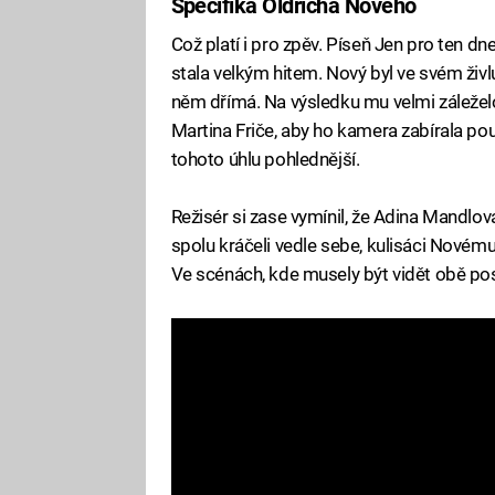
Specifika Oldřicha Nového
Což platí i pro zpěv. Píseň Jen pro ten dn
stala velkým hitem. Nový byl ve svém živlu,
něm dřímá. Na výsledku mu velmi záležel
Martina Friče, aby ho kamera zabírala pou
tohoto úhlu pohlednější.
Režisér si zase vymínil, že Adina Mandlová
spolu kráčeli vedle sebe, kulisáci Novému d
Ve scénách, kde musely být vidět obě pos