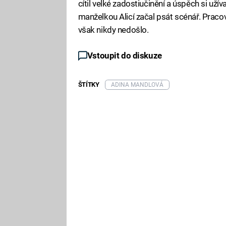
cítil velké zadostiučinění a úspěch si uží
manželkou Alicí začal psát scénář. Pracovn
však nikdy nedošlo.
Vstoupit do diskuze
ŠTÍTKY
ADINA MANDLOVÁ