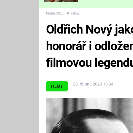
Které děsivé pecky vám
nejvíc zvednou tep?
Prima COOL
■
Filmy
Oldřich Nový jak
honorář i odlože
filmovou legend
28. dubna 2020 13:34
FILMY