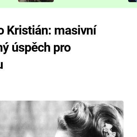
představit
o Kristián: masivní
ný úspěch pro
u