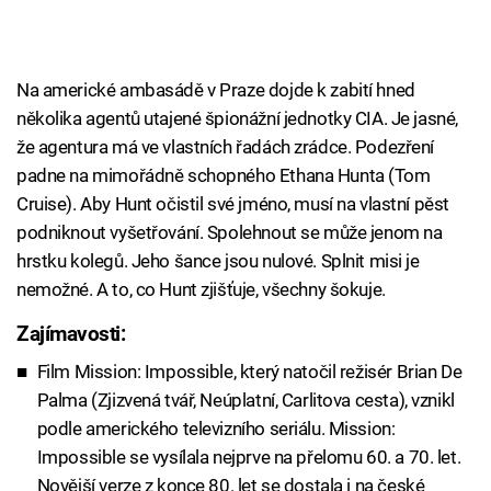
Na americké ambasádě v Praze dojde k zabití hned
několika agentů utajené špionážní jednotky CIA. Je jasné,
že agentura má ve vlastních řadách zrádce. Podezření
padne na mimořádně schopného Ethana Hunta (Tom
Cruise). Aby Hunt očistil své jméno, musí na vlastní pěst
podniknout vyšetřování. Spolehnout se může jenom na
hrstku kolegů. Jeho šance jsou nulové. Splnit misi je
nemožné. A to, co Hunt zjišťuje, všechny šokuje.
Zajímavosti:
Film Mission: Impossible, který natočil režisér Brian De
Palma (Zjizvená tvář, Neúplatní, Carlitova cesta), vznikl
podle amerického televizního seriálu. Mission:
Impossible se vysílala nejprve na přelomu 60. a 70. let.
Novější verze z konce 80. let se dostala i na české