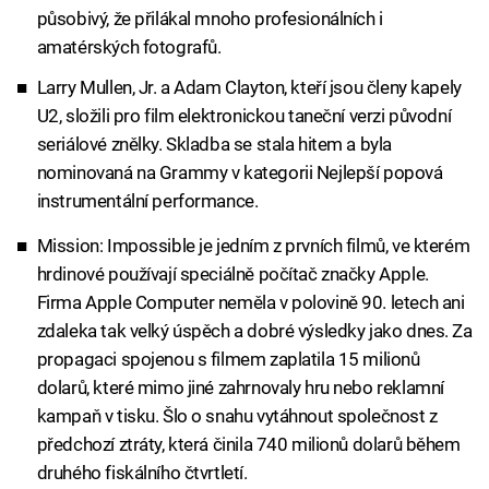
působivý, že přilákal mnoho profesionálních i
amatérských fotografů.
Larry Mullen, Jr. a Adam Clayton, kteří jsou členy kapely
U2, složili pro film elektronickou taneční verzi původní
seriálové znělky. Skladba se stala hitem a byla
nominovaná na Grammy v kategorii Nejlepší popová
instrumentální performance.
Mission: Impossible je jedním z prvních filmů, ve kterém
hrdinové používají speciálně počítač značky Apple.
Firma Apple Computer neměla v polovině 90. letech ani
zdaleka tak velký úspěch a dobré výsledky jako dnes. Za
propagaci spojenou s filmem zaplatila 15 milionů
dolarů, které mimo jiné zahrnovaly hru nebo reklamní
kampaň v tisku. Šlo o snahu vytáhnout společnost z
předchozí ztráty, která činila 740 milionů dolarů během
druhého fiskálního čtvrtletí.