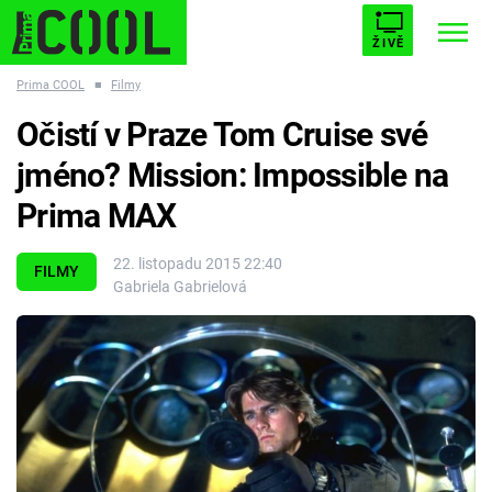
ŽIVĚ
Prima COOL
■
Filmy
STARHOUSE
BUFFY, PŘEMOŽITELKA UPÍRŮ
Trendy:
Očistí v Praze Tom Cruise své
ESCAPE
PLNEJ KOTEL
AVENGERS 5
jméno? Mission: Impossible na
Prima MAX
22. listopadu 2015 22:40
FILMY
Gabriela Gabrielová
Témata
Filmy
Seriály
Hry