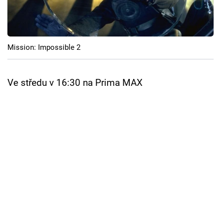
Cool Esport
Pořady
Mission: Impossible 2
TV Program
Sledujte prima+
Ve středu v 16:30 na Prima MAX
Přihlášení
Sledujte nás