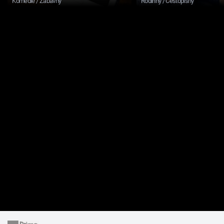
Komedie / Zábavný
Rodinný / Cestopisný