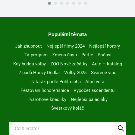
Populární témata
Jak zhubnout
Nejlepší filmy 2024
Nejlepší horory
TV program
Změna času
Partie
Počasí
Kdy budou volby
ZOO Nové začátky
Auto – katalog
7 pádů Honzy Dědka
Volby 2025
Svařené víno
Tatarák podle Pohlreicha
Aloe vera
Pěstování lichořeřišnice
Výpočet ascendentu
Tvarohové knedlíky
Nejlepší palačinky
Švestkový koláč