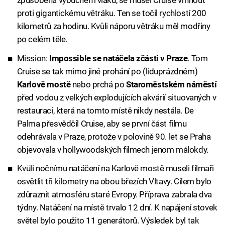
způsobená výbuchem vlaku, se musel Cruise vrhnout
proti gigantickému větráku. Ten se točil rychlostí 200
kilometrů za hodinu. Kvůli náporu větráku měl modřiny
po celém těle.
Mission:
Impossible se natáčela zčásti v Praze
. Tom
Cruise se tak mimo jiné prohání po (liduprázdném)
Karlově mostě
nebo prchá po
Staroměstském náměstí
před vodou z velkých explodujících akvárií situovaných v
restauraci, která na tomto místě nikdy nestála. De
Palma přesvědčil Cruise, aby se první část filmu
odehrávala v Praze, protože v polovině 90. let se Praha
objevovala v hollywoodských filmech jenom málokdy.
Kvůli nočnímu natáčení na Karlově mostě museli filmaři
osvětlit tři kilometry na obou březích Vltavy. Cílem bylo
zdůraznit atmosféru staré Evropy. Příprava zabrala dva
týdny. Natáčení na místě trvalo 12 dní. K napájení stovek
světel bylo použito 11 generátorů. Výsledek byl tak