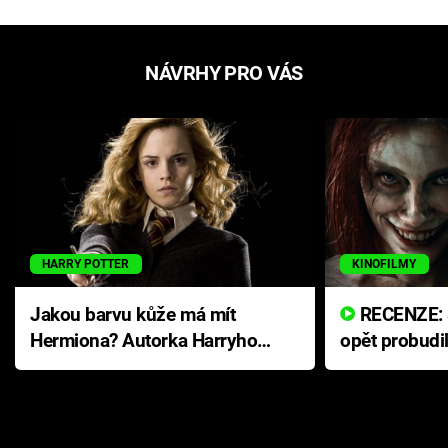
NÁVRHY PRO VÁS
HARRY POTTER
KINOFILMY
Jakou barvu kůže má mít
RECENZE: Smrtelné zlo se
Hermiona? Autorka Harryho
opět probudi
Pottera přišla s ráznou
přichází s n
odpovědí
hororovou n