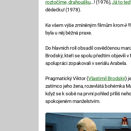
roztočíme, drahoušku
…! (1976),
Já to ted
dědečku! (1978).
Ke všem výše zmíněným filmům kromě Boh
Fa
byla u něj běžná praxe.
Do hlavních rolí obsadil osvědčenou manž
Brodský, kteří se spolu předtím objevili v 
spolupráci zopakovali v seriálu Arabela.
Pragmatický Viktor (
Vlastimil Brodský
) 
zatímco jeho žena, rozevlátá bohémka Ma
když se k sobě na první pohled příliš nehodí
spokojeném manželstvím.