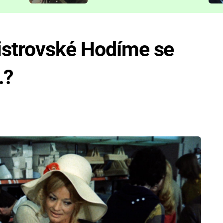
představit
istrovské Hodíme se
…?