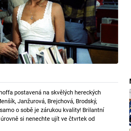
lhoffa postavená na skvělých hereckých
enšík, Janžurová, Brejchová, Brodský,
amo o sobě je zárukou kvality! Brilantní
rovně si nenechte ujít ve čtvrtek od