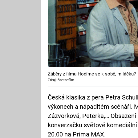
Záběry z filmu Hodíme se k sobě, miláčku?
Zdroj: Bontonfilm
Česká klasika z pera Petra Schu
výkonech a nápaditém scénáři. M
Zázvorková, Peterka,… Obsazení s
konverzačku světové komediální ú
20.00 na Prima MAX.