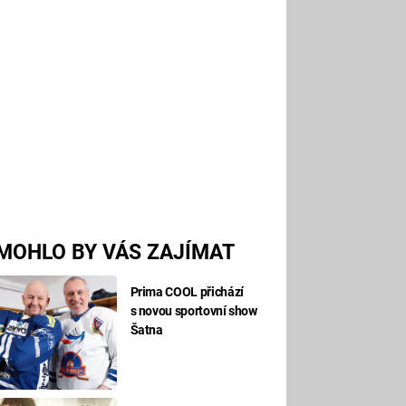
MOHLO BY VÁS ZAJÍMAT
Prima COOL přichází
s novou sportovní show
Šatna