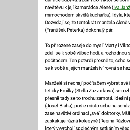
návštěvu k její kamarádce Aleně (
Iva Jan
mimochodem skvělá kuchařka). Idyla, kte
Dozvídají se, že tentokrát manžela Aleně 
(František Peterka) dokonalý pár.
To přirozeně zaseje do myslí Marty i Vik
zdali se k sobě vůbec hodí, a rozhodnou s
počítačem. Ten potvrdí přesně to, čeho s
se k sobě a jejich manželství rovná se ha
Manželé si nechají počítačem vybrat své i
tetičky Emilky (Stella Zázvorková) se rozh
přesně tady se to trochu zamotá. Ideální 
(Josef Bláha), pošle místo sebe na schůzk
zase navštíví ordinaci „své“ doktorky, MUD
zaskakuje rázná kolegyně (Regina Rázlov
který vyvrcholí společným setkáním všec