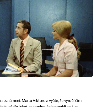
h seznámení. Marta Viktorovi vyčte, že výročí čím
há večeře, Martu napadne, že by mohli zajít na