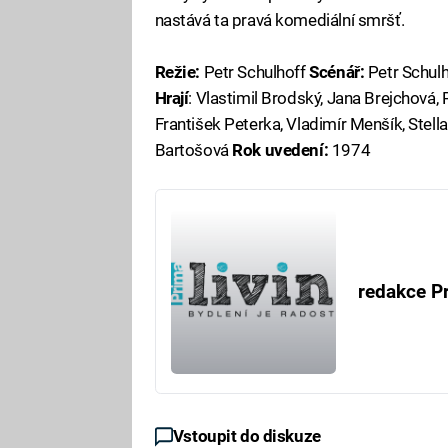
nastává ta pravá komediální smršť.
Režie:
Petr Schulhoff
Scénář:
Petr Schul
Hrají
: Vlastimil Brodský, Jana Brejchová, 
František Peterka, Vladimír Menšík, Stell
Bartošová
Rok uvedení:
1974
redakce Pr
Vstoupit do diskuze