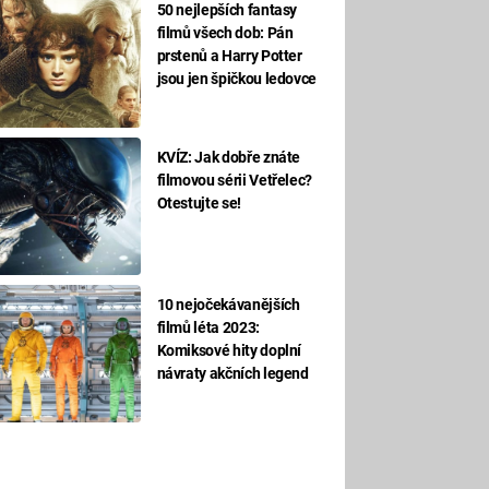
50 nejlepších fantasy
filmů všech dob: Pán
prstenů a Harry Potter
jsou jen špičkou ledovce
KVÍZ: Jak dobře znáte
filmovou sérii Vetřelec?
Otestujte se!
10 nejočekávanějších
filmů léta 2023:
Komiksové hity doplní
návraty akčních legend