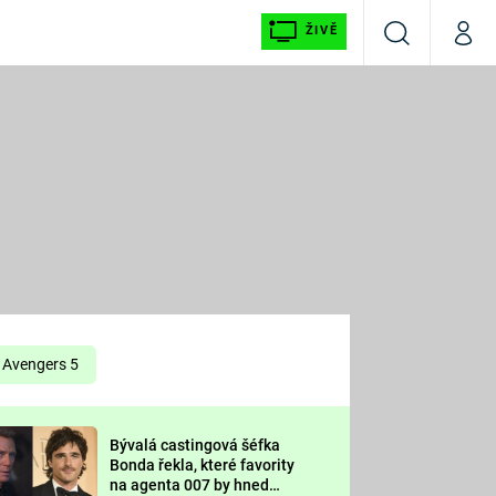
ŽIVĚ
Vyhledávání
Můj p
Prima+
É
CNN Prima NEWS
E
Prima FRESH
ŠÍ
Prima LIVING
E
Prima Ženy
Avengers 5
Prima LAJK
Bývalá castingová šéfka
OOL
Bonda řekla, které favority
Sledujte nás
na agenta 007 by hned