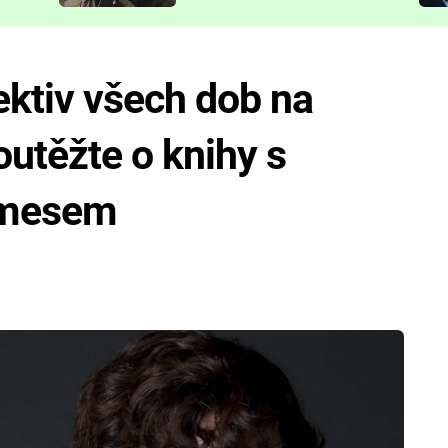
představit
ektiv všech dob na
utěžte o knihy s
lmesem