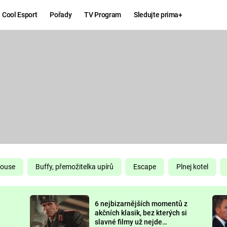
Cool Esport
Pořady
TV Program
Sledujte prima+
Hry
Zábava
MAFIA
ZÁBAVN
GALERI
GTA 6
NEJLEP
KINGDOM
KOMEDI
COME:
DELIVERANCE
CHUCK
House
Buffy, přemožitelka upírů
Escape
Plnej kotel
NORRIS
ESPORT
6 nejbizarnějších momentů z
DEADP
akčních klasik, bez kterých si
slavné filmy už nejde