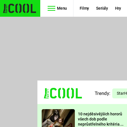
Menu
Filmy
Seriály
Hry
Seriály
Filmy
SIMPSONOVI
STAR WARS
HVĚZDNÁ
AVENGERS
BRÁNA
RYCHLE A
TEORIE
ZBĚSILE 10
Trendy:
VELKÉHO
Star
PREDÁTOR
TŘESKU
10 nejděsivějších hororů
FUTURAMA
všech dob podle
neprůstřelného kritéria.