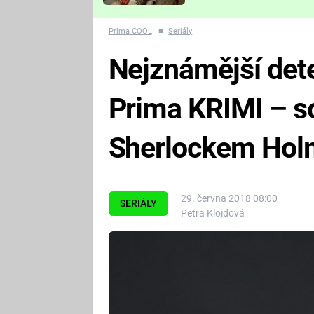
Které děsivé pecky vám
nejvíc zvednou tep?
Prima COOL
■
Seriály
Nejznámější det
Prima KRIMI – so
Sherlockem Ho
29. června 2018 08:00
SERIÁLY
Petra Kloidová