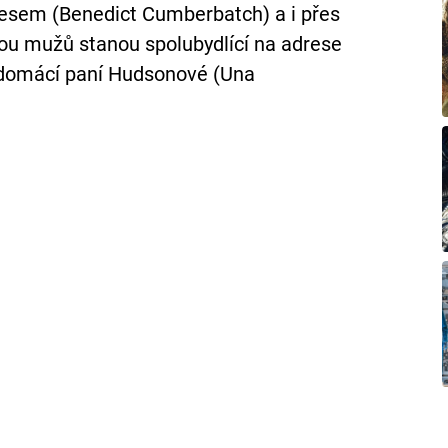
sem (Benedict Cumberbatch) a i přes
bou mužů stanou spolubydlící na adrese
 domácí paní Hudsonové (Una