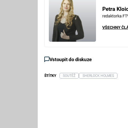
Petra Kloi
redaktorka FT
VŠECHNY ČL
Vstoupit do diskuze
ŠTÍTKY
SOUTĚŽ
SHERLOCK HOLMES