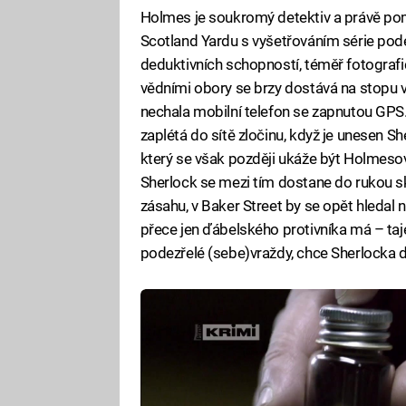
Holmes je soukromý detektiv a právě pom
Scotland Yardu s vyšetřováním série pod
deduktivních schopností, téměř fotografi
vědními obory se brzy dostává na stopu v
nechala mobilní telefon se zapnutou GPS.
zaplétá do sítě zločinu, když je unesen
který se však později ukáže být Holmes
Sherlock se mezi tím dostane do rukou 
zásahu, v Baker Street by se opět hledal 
přece jen ďábelského protivníka má – ta
podezřelé (sebe)vraždy, chce Sherlocka 