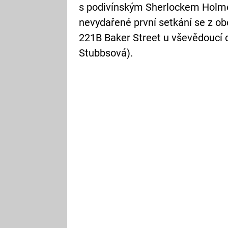
s podivínským Sherlockem Holme
nevydařené první setkání se z o
221B Baker Street u vševědoucí
Stubbsová).