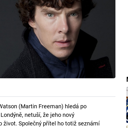
Watson (Martin Freeman) hledá po
 Londýně, netuší, že jeho nový
 život. Společný přítel ho totiž seznámí