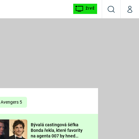
ŽIVĚ
Vyhledávání
Můj p
Prima+
É
CNN Prima NEWS
E
Prima FRESH
ŠÍ
Prima LIVING
E
Prima Ženy
Avengers 5
Prima LAJK
Bývalá castingová šéfka
OOL
Bonda řekla, které favority
Sledujte nás
na agenta 007 by hned