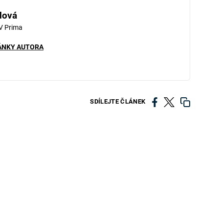
dová
V Prima
ÁNKY AUTORA
SDÍLEJTE ČLÁNEK