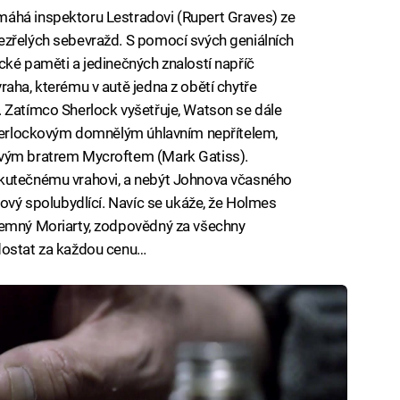
áhá inspektoru Lestradovi (Rupert Graves) ze
ezřelých sebevražd. S pomocí svých geniálních
cké paměti a jedinečných znalostí napříč
raha, kterému v autě jedna z obětí chytře
 Zatímco Sherlock vyšetřuje, Watson se dále
 Sherlockovým domnělým úhlavním nepřítelem,
ovým bratrem Mycroftem (Mark Gatiss).
skutečnému vrahovi, a nebýt Johnova včasného
nový spolubydlící. Navíc se ukáže, že Holmes
jemný Moriarty, zodpovědný za všechny
dostat za každou cenu…