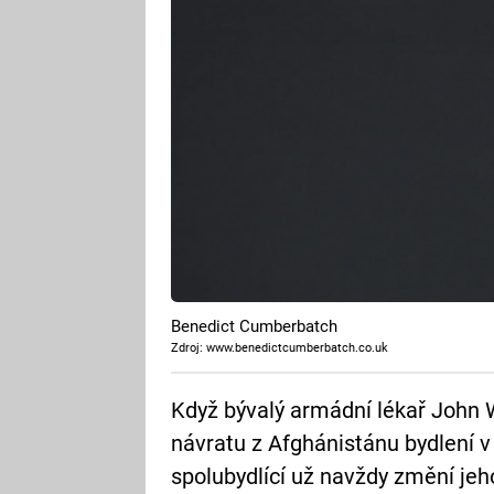
Benedict Cumberbatch
Zdroj: www.benedictcumberbatch.co.uk
Když bývalý armádní lékař John 
návratu z Afghánistánu bydlení v
spolubydlící už navždy změní jeho