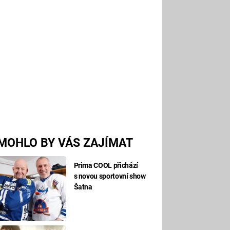
MOHLO BY VÁS ZAJÍMAT
Prima COOL přichází
s novou sportovní show
Šatna