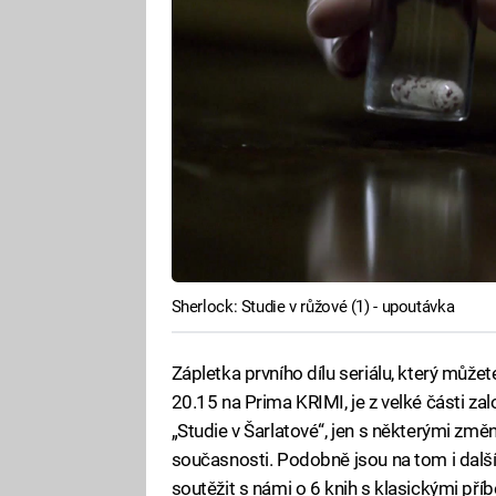
Sherlock: Studie v růžové (1) - upoutávka
Zápletka prvního dílu seriálu, který může
20.15 na Prima KRIMI, je z velké části 
„Studie v Šarlatové“, jen s některými zm
současnosti. Podobně jsou na tom i další 
soutěžit s námi o 6 knih s klasickými pří