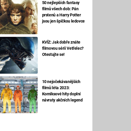
50 nejlepších fantasy
filmů všech dob: Pán
prstenů a Harry Potter
jsou jen špičkou ledovce
KVÍZ: Jak dobře znáte
filmovou sérii Vetřelec?
Otestujte se!
10 nejočekávanějších
filmů léta 2023:
Komiksové hity doplní
návraty akčních legend