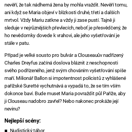
nevěří, že tak nádherná žena by mohla vraždit. Nevěří tomu,
ani když se Maria objeví v blízkosti druhé, třetí a dalších
mrtvol. Vždy Mariu zatkne a vždy ji zase pustí. Tajně ji
sleduje v nejrůznějších převlecích, neboť je přesvědčený, že
ho nevědomky dovede k vrahovi, ale jeho vyšetřování je
stále v patu.
Případ je velké sousto pro bulvár a Clouseauův nadřízený
Charles Dreyfus začíná doslova bláznit z neschopnosti
svého podřízeného, jenž svým chováním vyšetřování spíše
maří. Milionář Ballon si impotentnost policistů z vyhlášené
pařížské Suretté vychutnává a vypadá to, že se tím vším
dokonce baví. Bude muset Maria povraždit půl Paříže, aby
ji Clouseau nadobro zavřel? Nebo nakonec prokáže její
nevinu?
Nejlepší scény:
Nudistický tábor