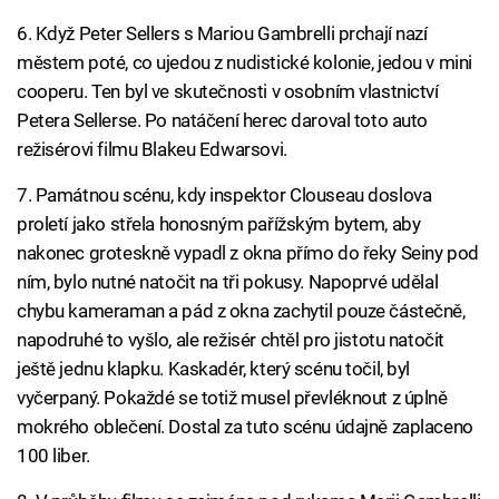
6. Když Peter Sellers s Mariou Gambrelli prchají nazí
městem poté, co ujedou z nudistické kolonie, jedou v mini
cooperu. Ten byl ve skutečnosti v osobním vlastnictví
Petera Sellerse. Po natáčení herec daroval toto auto
režisérovi filmu Blakeu Edwarsovi.
7. Památnou scénu, kdy inspektor Clouseau doslova
proletí jako střela honosným pařížským bytem, aby
nakonec groteskně vypadl z okna přímo do řeky Seiny pod
ním, bylo nutné natočit na tři pokusy. Napoprvé udělal
chybu kameraman a pád z okna zachytil pouze částečně,
napodruhé to vyšlo, ale režisér chtěl pro jistotu natočit
ještě jednu klapku. Kaskadér, který scénu točil, byl
vyčerpaný. Pokaždé se totiž musel převléknout z úplně
mokrého oblečení. Dostal za tuto scénu údajně zaplaceno
100 liber.