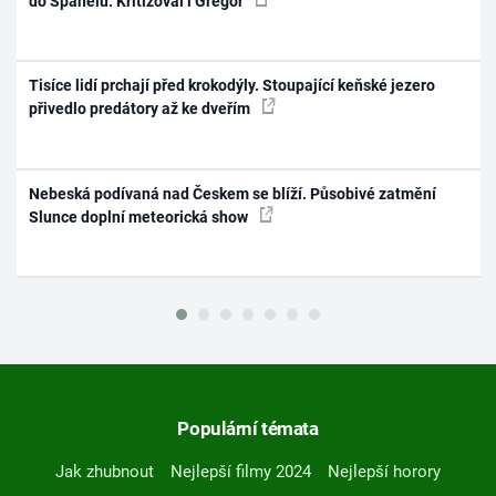
do Španělů. Kritizoval i Gregor
Tisíce lidí prchají před krokodýly. Stoupající keňské jezero
přivedlo predátory až ke dveřím
Nebeská podívaná nad Českem se blíží. Působivé zatmění
Slunce doplní meteorická show
Populární témata
Jak zhubnout
Nejlepší filmy 2024
Nejlepší horory