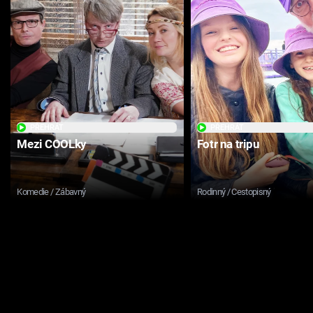
PŘEHRÁT
PŘEHRÁT
Mezi COOLky
Fotr na tripu
Komedie / Zábavný
Rodinný / Cestopisný