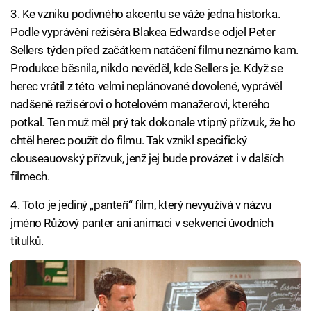
3. Ke vzniku podivného akcentu se váže jedna historka.
Podle vyprávění režiséra Blakea Edwardse odjel Peter
Sellers týden před začátkem natáčení filmu neznámo kam.
Produkce běsnila, nikdo nevěděl, kde Sellers je. Když se
herec vrátil z této velmi neplánované dovolené, vyprávěl
nadšeně režisérovi o hotelovém manažerovi, kterého
potkal. Ten muž měl prý tak dokonale vtipný přízvuk, že ho
chtěl herec použít do filmu. Tak vznikl specifický
clouseauovský přízvuk, jenž jej bude provázet i v dalších
filmech.
4. Toto je jediný „panteří“ film, který nevyužívá v názvu
jméno Růžový panter ani animaci v sekvenci úvodních
titulků.