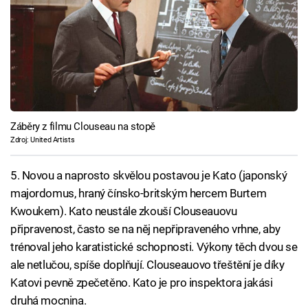
Záběry z filmu Clouseau na stopě
Zdroj: United Artists
5. Novou a naprosto skvělou postavou je Kato (japonský
majordomus, hraný čínsko-britským hercem Burtem
Kwoukem). Kato neustále zkouší Clouseauovu
připravenost, často se na něj nepřipraveného vrhne, aby
trénoval jeho karatistické schopnosti. Výkony těch dvou se
ale netlučou, spíše doplňují. Clouseauovo třeštění je díky
Katovi pevně zpečetěno. Kato je pro inspektora jakási
druhá mocnina.