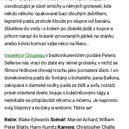
osvobozující je slzet smíchy u němých grotesek, kde
někdo někoho opakovaně bací dlouhým žebříkem,
legračně padá, protože klouže po slupce od banánu,
žbluňkne do vody i s kolem po zběsilé jízdě z kopce a
přitom narazí do krásně vyrovnaných jablek na stánku
anebo kdosi komusi vylije něco na hlavu…
Inspektor Clouseau
v bezkonkurenčním podání Petera
Sellerse nás vrací do zlaté éry němé grotesky, v nichž se
filmoví hrdinové chovají trochu jako pomatení idioti. I on
donekonečna padá do fontány u bohatého pana Ballona,
zakopává o dámské nožky, padá ze židlí a sofa, rozráží
právě otevřené dveře, bojuje s kulečníkovými tágy a
nedokáže se přizpůsobit nikomu a ničemu. Je naprosto
svůj, bláznivý a božsky srandovní. Těšte se!
Režie:
Blake Edwards
Scénář:
Marcel Achard, William
Peter Blatty, Harry Kurnitz
Kamera:
Christopher Challis