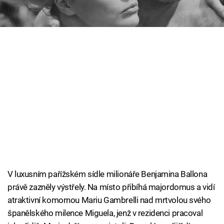
Cool Esport
Pořady
TV Program
Sledujte prima+
Přihlášení
Sledujte nás
V luxusním pařížském sídle milionáře Benjamina Ballona
právě zazněly výstřely. Na místo přibíhá majordomus a vidí
atraktivní komornou Mariu Gambrelli nad mrtvolou svého
španělského milence Miguela, jenž v rezidenci pracoval