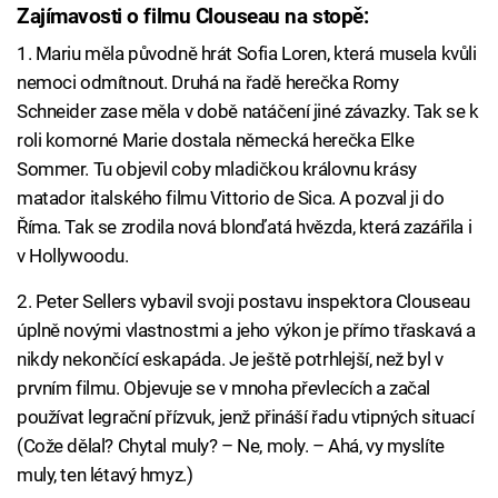
Zajímavosti o filmu Clouseau na stopě:
1. Mariu měla původně hrát Sofia Loren, která musela kvůli
nemoci odmítnout. Druhá na řadě herečka Romy
Schneider zase měla v době natáčení jiné závazky. Tak se k
roli komorné Marie dostala německá herečka Elke
Sommer. Tu objevil coby mladičkou královnu krásy
matador italského filmu Vittorio de Sica. A pozval ji do
Říma. Tak se zrodila nová blonďatá hvězda, která zazářila i
v Hollywoodu.
2. Peter Sellers vybavil svoji postavu inspektora Clouseau
úplně novými vlastnostmi a jeho výkon je přímo třaskavá a
nikdy nekončící eskapáda. Je ještě potrhlejší, než byl v
prvním filmu. Objevuje se v mnoha převlecích a začal
používat legrační přízvuk, jenž přináší řadu vtipných situací
(Cože dělal? Chytal muly? – Ne, moly. – Ahá, vy myslíte
muly, ten létavý hmyz.)