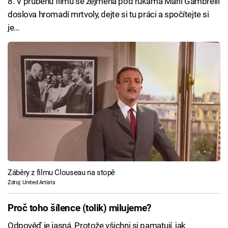
8. V průběhu filmu se zejména pod rukama Marii Gambrelli
doslova hromadí mrtvoly, dejte si tu práci a spočítejte si
je…
Záběry z filmu Clouseau na stopě
Zdroj: United Artists
Proč toho šílence (tolik) milujeme?
Odpověď je jasná. Protože všichni si pamatují, jak