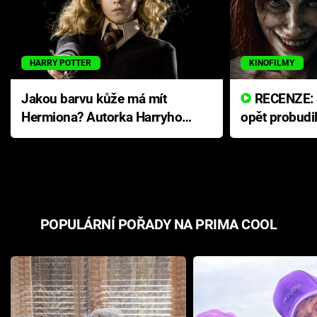
HARRY POTTER
KINOFILMY
Jakou barvu kůže má mít
RECENZE: Smrtelné zlo se
Hermiona? Autorka Harryho
opět probudi
Pottera přišla s ráznou
přichází s n
odpovědí
hororovou n
POPULÁRNÍ POŘADY NA PRIMA COOL