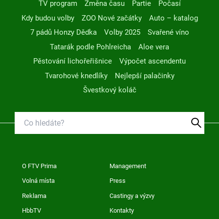
TV program
Změna času
Partie
Počasí
Kdy budou volby
ZOO Nové začátky
Auto – katalog
7 pádů Honzy Dědka
Volby 2025
Svařené víno
Tatarák podle Pohlreicha
Aloe vera
Pěstování lichořeřišnice
Výpočet ascendentu
Tvarohové knedlíky
Nejlepší palačinky
Švestkový koláč
O FTV Prima
Management
Volná místa
Press
Reklama
Castingy a výzvy
HbbTV
Kontakty