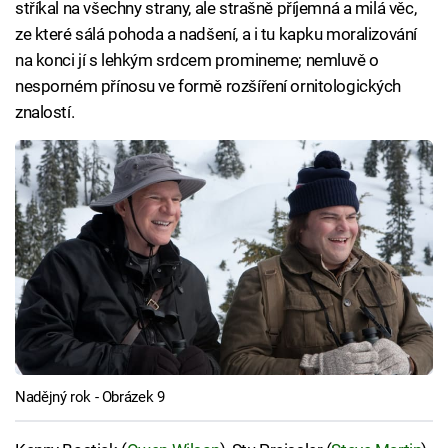
stříkal na všechny strany, ale strašně příjemná a milá věc,
ze které sálá pohoda a nadšení, a i tu kapku moralizování
na konci jí s lehkým srdcem promineme; nemluvě o
nesporném přínosu ve formě rozšíření ornitologických
znalostí.
Nadějný rok - Obrázek 9