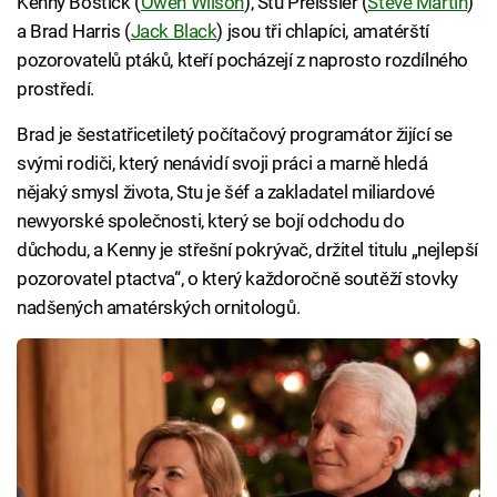
Kenny Bostick (
Owen Wilson
), Stu Preissler (
Steve Martin
)
a Brad Harris (
Jack Black
) jsou tři chlapíci, amatérští
pozorovatelů ptáků, kteří pocházejí z naprosto rozdílného
prostředí.
Brad je šestatřicetiletý počítačový programátor žijící se
svými rodiči, který nenávidí svoji práci a marně hledá
nějaký smysl života, Stu je šéf a zakladatel miliardové
newyorské společnosti, který se bojí odchodu do
důchodu, a Kenny je střešní pokrývač, držitel titulu „nejlepší
pozorovatel ptactva“, o který každoročně soutěží stovky
nadšených amatérských ornitologů.