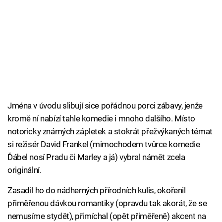
Jména v úvodu slibují sice pořádnou porci zábavy, jenže
kromě ní nabízí tahle komedie i mnoho dalšího. Místo
notoricky známých zápletek a stokrát přežvýkaných témat
si režisér David Frankel (mimochodem tvůrce komedie
Ďábel nosí Pradu či Marley a já) vybral námět zcela
originální.
Zasadil ho do nádherných přírodních kulis, okořenil
přiměřenou dávkou romantiky (opravdu tak akorát, že se
nemusíme stydět), přimíchal (opět přiměřeně) akcent na