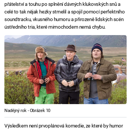
přátelství a touhu po splnění dávných klukovských snů a
celé to tak nějak hezky stmelil a spojil pomocí perfektního
soundtracku, vkusného humoru a přirozeně lidských scén
ústředního tria, které mimochodem nemá chybu.
Nadějný rok - Obrázek 10
Výsledkem není prvoplánová komedie, ze které by humor