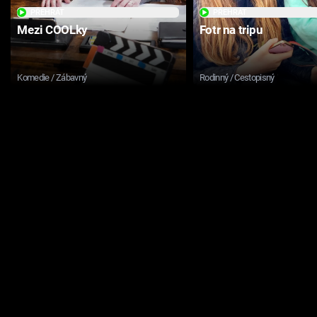
PŘEHRÁT
PŘEHRÁT
Mezi COOLky
Fotr na tripu
Komedie / Zábavný
Rodinný / Cestopisný