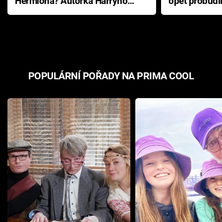
Hermiona? Autorka Harryho
opět probudi
Pottera přišla s ráznou
přichází s n
odpovědí
hororovou n
POPULÁRNÍ POŘADY NA PRIMA COOL