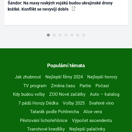
Šándor: Na masy ruských vojáků budou ukrajinské drony
krátké. Konflikt se nevyvíjí dobře
Populární témata
Jak zhubnout
Nejlepší filmy 2024
Nejlepší horory
TV program
Změna času
Partie
Počasí
Kdy budou volby
ZOO Nové začátky
Auto – katalog
7 pádů Honzy Dědka
Volby 2025
Svařené víno
Tatarák podle Pohlreicha
Aloe vera
Pěstování lichořeřišnice
Výpočet ascendentu
Tvarohové knedlíky
Nejlepší palačinky