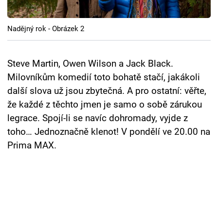
Cool Esport
Nadějný rok - Obrázek 2
Pořady
TV Program
Steve Martin, Owen Wilson a Jack Black.
Milovníkům komedií toto bohatě stačí, jakákoli
Sledujte prima+
další slova už jsou zbytečná. A pro ostatní: věřte,
že každé z těchto jmen je samo o sobě zárukou
Přihlášení
legrace. Spojí-li se navíc dohromady, vyjde z
toho… Jednoznačně klenot! V pondělí ve 20.00 na
Prima MAX.
Sledujte nás