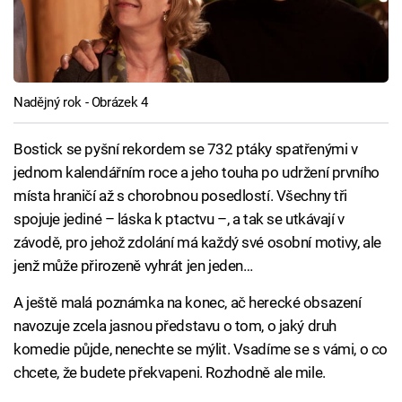
Nadějný rok - Obrázek 4
Bostick se pyšní rekordem se 732 ptáky spatřenými v
jednom kalendářním roce a jeho touha po udržení prvního
místa hraničí až s chorobnou posedlostí. Všechny tři
spojuje jediné – láska k ptactvu –, a tak se utkávají v
závodě, pro jehož zdolání má každý své osobní motivy, ale
jenž může přirozeně vyhrát jen jeden…
A ještě malá poznámka na konec, ač herecké obsazení
navozuje zcela jasnou představu o tom, o jaký druh
komedie půjde, nenechte se mýlit. Vsadíme se s vámi, o co
chcete, že budete překvapeni. Rozhodně ale mile.