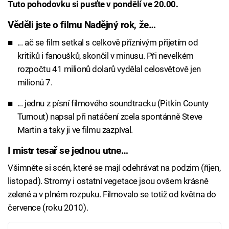
Tuto pohodovku si pusťte v pondělí ve 20.00.
Věděli jste o filmu Nadějný rok, že…
... ač se film setkal s celkově příznivým přijetím od
kritiků i fanoušků, skončil v minusu. Při nevelkém
rozpočtu 41 milionů dolarů vydělal celosvětově jen
milionů 7.
... jednu z písní filmového soundtracku (Pitkin County
Turnout) napsal při natáčení zcela spontánně Steve
Martin a taky ji ve filmu zazpíval.
I mistr tesař se jednou utne…
Všimněte si scén, které se mají odehrávat na podzim (říjen,
listopad). Stromy i ostatní vegetace jsou ovšem krásně
zelené a v plném rozpuku. Filmovalo se totiž od května do
července (roku 2010).