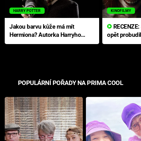
HARRY POTTER
KINOFILMY
Jakou barvu kůže má mít
RECENZE: Smrtelné zlo se
Hermiona? Autorka Harryho
opět probudi
Pottera přišla s ráznou
přichází s n
odpovědí
hororovou n
POPULÁRNÍ POŘADY NA PRIMA COOL