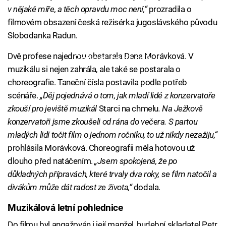
v nějaké míře, a těch opravdu moc není,“
prozradila o
filmovém obsazení česká režisérka jugoslávského původu
Slobodanka Radun.
Dvě profese najednou obstarala Dana Morávková. V
Failed to fetch
muzikálu si nejen zahrála, ale také se postarala o
choreografie. Taneční čísla postavila podle potřeb
scénáře.
„Děj pojednává o tom, jak mladí lidé z konzervatoře
zkouší pro jeviště muzikál
Starci na chmelu
. Na Ježkově
konzervatoři jsme zkoušeli od rána do večera. S partou
mladých lidí točit film o jednom ročníku, to už nikdy nezažiju,“
prohlásila Morávková. Choreografii měla hotovou už
dlouho před natáčením.
„Jsem spokojená, že po
důkladných přípravách, které trvaly dva roky, se film natočil a
divákům může dát radost ze života,“
dodala.
Muzikálová letní pohlednice
Do filmu byl angažován i její manžel, hudební skladatel Petr