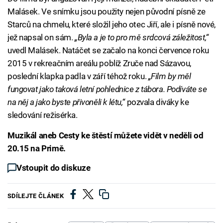
Malásek. Ve snímku jsou použity nejen původní písně ze
Starců na chmelu, které složil jeho otec Jiří, ale i písně nové,
jež napsal on sám.
„Byla a je to pro mě srdcová záležitost,“
uvedl Malásek. Natáčet se začalo na konci července roku
2015 v rekreačním areálu poblíž Zruče nad Sázavou,
poslední klapka padla v září téhož roku.
„Film by měl
fungovat jako taková letní pohlednice z tábora. Podíváte se
na něj a jako byste přivoněli k létu,“
pozvala diváky ke
sledování režisérka.
Muzikál aneb Cesty ke štěstí můžete vidět v neděli od
20.15 na Primě.
Vstoupit do diskuze
SDÍLEJTE ČLÁNEK