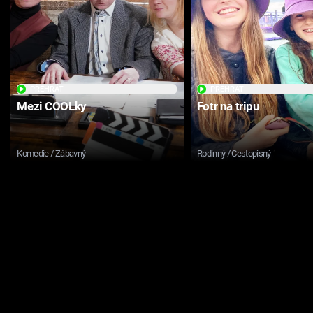
PŘEHRÁT
PŘEHRÁT
Mezi COOLky
Fotr na tripu
Komedie / Zábavný
Rodinný / Cestopisný