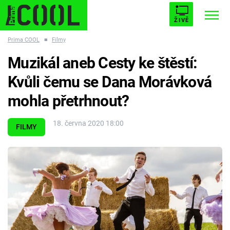
ŽIVĚ
Prima COOL
■
Filmy
STARHOUSE
BUFFY, PŘEMOŽITELKA UPÍRŮ
Trendy:
Muzikál aneb Cesty ke štěstí:
ESCAPE
PLNEJ KOTEL
AVENGERS 5
Kvůli čemu se Dana Morávková
mohla přetrhnout?
18. června 2020 18:00
FILMY
Témata
Filmy
Seriály
Hry