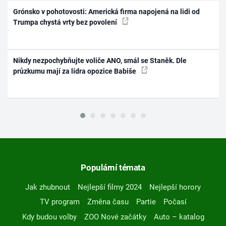
Grónsko v pohotovosti: Americká firma napojená na lidi od
Trumpa chystá vrty bez povolení
Nikdy nezpochybňujte voliče ANO, smál se Staněk. Dle
průzkumu mají za lídra opozice Babiše
Populární témata
Jak zhubnout
Nejlepší filmy 2024
Nejlepší horory
TV program
Změna času
Partie
Počasí
Kdy budou volby
ZOO Nové začátky
Auto – katalog