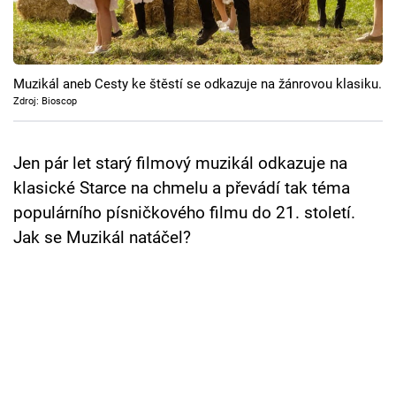
Cool Esport
Pořady
Muzikál aneb Cesty ke štěstí se odkazuje na žánrovou klasiku.
TV Program
Zdroj: Bioscop
Sledujte prima+
Jen pár let starý filmový muzikál odkazuje na
klasické Starce na chmelu a převádí tak téma
Přihlášení
populárního písničkového filmu do 21. století.
Jak se Muzikál natáčel?
Sledujte nás