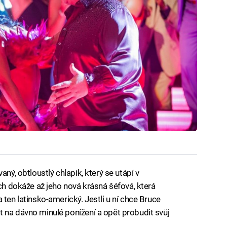
aný, obtloustlý chlapík, který se utápí v
ich dokáže až jeho nová krásná šéfová, která
 ten latinsko-americký. Jestli u ní chce Bruce
 na dávno minulé ponížení a opět probudit svůj