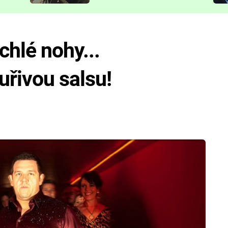
představit
chlé nohy...
uřivou salsu!