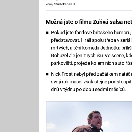
Zdroj: StudioCanal UK
Možná jste o filmu Zuřivá salsa netu
Pokud jste fandové britského humoru,
představovat. Hráli spolu třeba v ser
mrtvých, akční komedii Jednotka příliš 
Bohužel ale jen z rychlíku. Ve scéně, k
parkovišti, projede kolem nich auto 
Nick Frost nebyl před začátkem natáč
svoji roli musel však stejně podstoupi
dnů v týdnu po dobu sedmi měsíců.