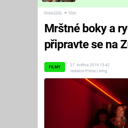
Které děsivé pecky vám
nejvíc zvednou tep?
Prima COOL
■
Filmy
Mrštné boky a ry
připravte se na Z
27. května 2019 15:42
FILMY
redakce Prima Living