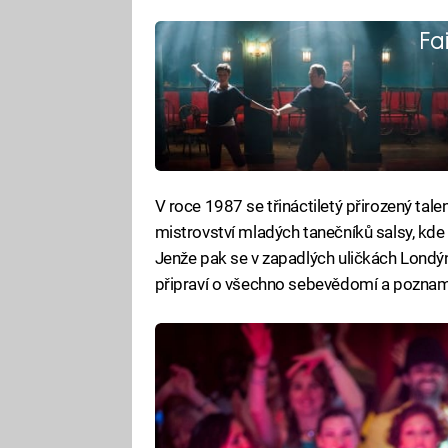
Fa
V roce 1987 se třináctiletý přirozený tale
mistrovství mladých tanečníků salsy, kd
Jenže pak se v zapadlých uličkách Londýna
připraví o všechno sebevědomí a pozname