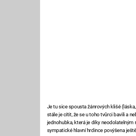
Je tu sice spousta žánrových klišé (láska,
stále je cítit, že se u toho tvůrci bavili a
jednohubka, která je díky neodolatelným 
sympatické hlavní hrdince povýšena ještě