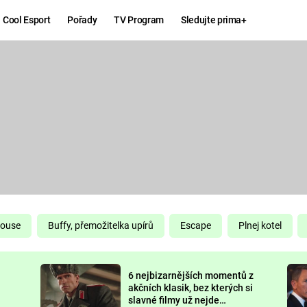
Cool Esport
Pořady
TV Program
Sledujte prima+
Hry
Zábava
MAFIA
ZÁBAVN
GALERI
GTA 6
NEJLEP
KINGDOM
KOMEDI
COME:
DELIVERANCE
CHUCK
House
Buffy, přemožitelka upírů
Escape
Plnej kotel
NORRIS
ESPORT
6 nejbizarnějších momentů z
DEADP
akčních klasik, bez kterých si
slavné filmy už nejde