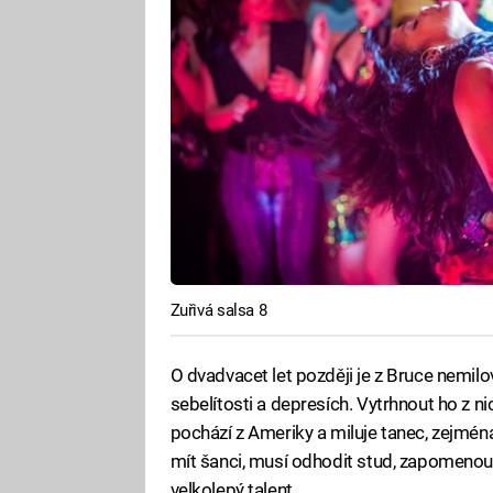
Zuřivá salsa 8
O dvadvacet let později je z Bruce nemilov
sebelítosti a depresích. Vytrhnout ho z n
pochází z Ameriky a miluje tanec, zejména
mít šanci, musí odhodit stud, zapomenout
velkolepý talent.