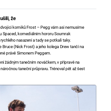
šili, že
 dvojici komiků Frost – Pegg vám asi nemusíme
iálu Spaced, komediálním hororu Soumrak
rychlého nasazení a tady se potkali taky.
de Bruce (Nick Frost) a jeho kolega Drew tančí na
řízené právě Simonem Peggem.
ení žádným tanečním nováčkem, v přípravě na
t náročnou taneční průpravu. Trénoval pět až šest