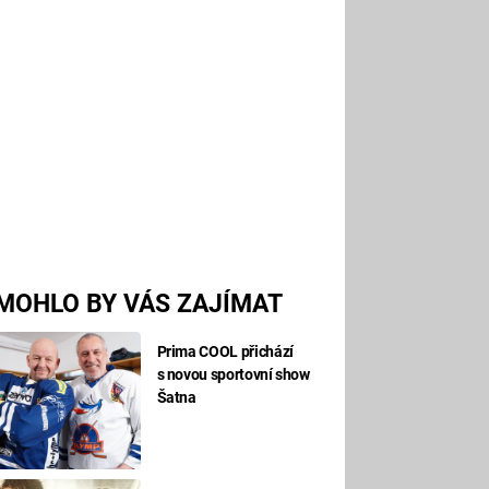
MOHLO BY VÁS ZAJÍMAT
Prima COOL přichází
s novou sportovní show
Šatna