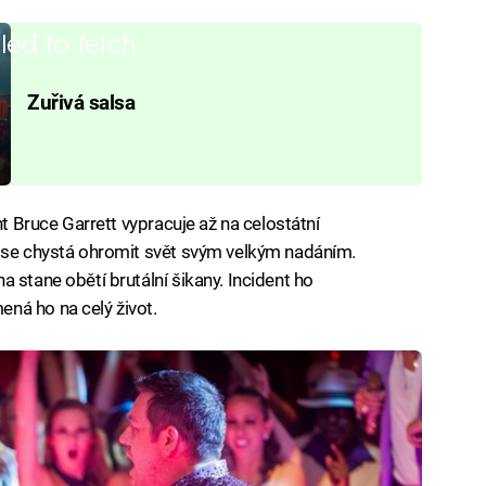
iled to fetch
Zuřivá salsa
nt Bruce Garrett vypracuje až na celostátní
e se chystá ohromit svět svým velkým nadáním.
 stane obětí brutální šikany. Incident ho
ná ho na celý život.