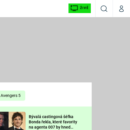
ŽIVĚ
Vyhledávání
Můj p
Prima+
É
CNN Prima NEWS
E
Prima FRESH
ŠÍ
Prima LIVING
E
Prima Ženy
Avengers 5
Prima LAJK
Bývalá castingová šéfka
OOL
Bonda řekla, které favority
Sledujte nás
na agenta 007 by hned