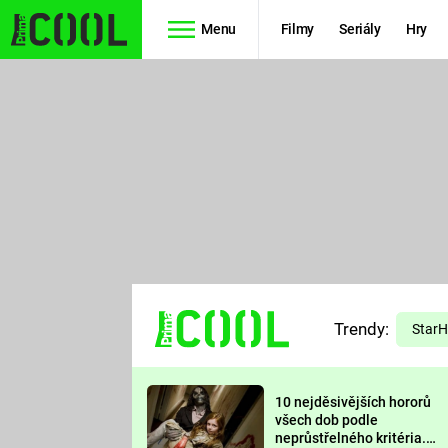
Menu
Filmy
Seriály
Hry
Seriály
Filmy
SIMPSONOVI
STAR WARS
HVĚZDNÁ
AVENGERS
BRÁNA
RYCHLE A
TEORIE
ZBĚSILE 10
Trendy:
VELKÉHO
Star
PREDÁTOR
TŘESKU
10 nejděsivějších hororů
FUTURAMA
všech dob podle
neprůstřelného kritéria.