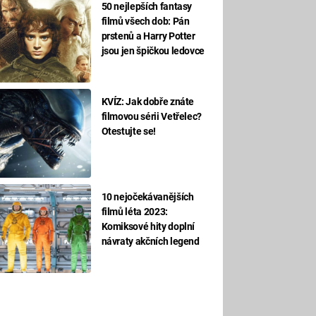
50 nejlepších fantasy
filmů všech dob: Pán
prstenů a Harry Potter
jsou jen špičkou ledovce
KVÍZ: Jak dobře znáte
filmovou sérii Vetřelec?
Otestujte se!
10 nejočekávanějších
filmů léta 2023:
Komiksové hity doplní
návraty akčních legend