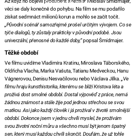
Až když ho objevil producent a režisér Miloslav Šmídmajer,
Failed to fetch
věci se daly konečně do pohybu. Na film se mu podařilo
získat sedmnáct milionů korun a mohlo se začít točit.
„Původní scénář samozřejmě prošel určitým vývojem. Co se
týče dialogů, ty zůstaly prakticky v původní podobě. Jsou
univerzální, přenosné do každé doby,“
popsal Šmídmajer.
Těžké období
Ve filmu uvidíme Vladimíra Kratinu, Miroslava Táborského,
Oldřicha Vlacha, Marka Vašuta, Tatianu Medveckou, Hanu
Vágnerovou, Denisu Nesvačilovou nebo Václava Jílka.
„Ve
filmu hraju kunsthistorika, kterému se blíží Kristova léta a
prožívá dost smolné období. Dostal výpověď z práce, nemá
žádnou známost a stále žije pod jednou střechou se svou
matkou. Asi jako každý člověk i já prožíval v životě smolnější
období. Dokonce jsem v jednu chvíli myslel, že prožívám
svou životní noční můru a všechno musí být jenom špatný
sen, který musí každou chvíli skončit. Doufám, že už tohle