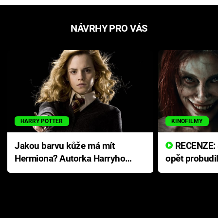
NÁVRHY PRO VÁS
HARRY POTTER
KINOFILMY
Jakou barvu kůže má mít
RECENZE: Smrtelné zlo se
Hermiona? Autorka Harryho
opět probudi
Pottera přišla s ráznou
přichází s n
odpovědí
hororovou n