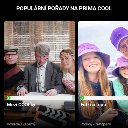
POPULÁRNÍ POŘADY NA PRIMA COOL
PŘEHRÁT
PŘEHRÁT
Mezi COOLky
Fotr na tripu
Komedie / Zábavný
Rodinný / Cestopisný