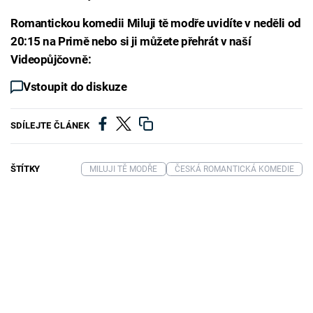
Romantickou komedii Miluji tě modře uvidíte v neděli od
20:15 na Primě nebo si ji můžete přehrát v naší
Videopůjčovně:
Vstoupit do diskuze
SDÍLEJTE ČLÁNEK
ŠTÍTKY
MILUJI TĚ MODŘE
ČESKÁ ROMANTICKÁ KOMEDIE