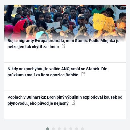
Boj s migranty Evropa prohrála, míní Stoniš. Podle Mlejnka je
nelze jen tak chytit za límec
Nikdy nezpochybňujte voliče ANO, smál se Staněk. Dle
průzkumu mají za lídra opozice Babiše
Poplach v Bulharsku: Dron plný výbušnin explodoval kousek od
plynovodu, jeho původ je nejasný