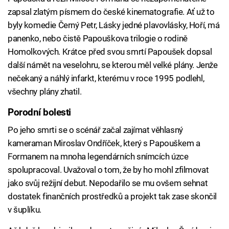
zapsal zlatým písmem do české kinematografie. Ať už to
byly komedie Černý Petr, Lásky jedné plavovlásky, Hoří, má
panenko, nebo čistě Papouškova trilogie o rodině
Homolkových. Krátce před svou smrtí Papoušek dopsal
další námět na veselohru, se kterou měl velké plány. Jenže
nečekaný a náhlý infarkt, kterému v roce 1995 podlehl,
všechny plány zhatil.
Porodní bolesti
Po jeho smrti se o scénář začal zajímat věhlasný
kameraman Miroslav Ondříček, který s Papouškem a
Formanem na mnoha legendárních snímcích úzce
spolupracoval. Uvažoval o tom, že by ho mohl zfilmovat
jako svůj režijní debut. Nepodařilo se mu ovšem sehnat
dostatek finančních prostředků a projekt tak zase skončil
v šuplíku.