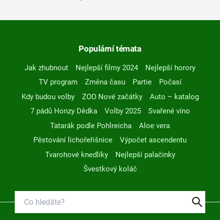
Populární témata
Jak zhubnout
Nejlepší filmy 2024
Nejlepší horory
TV program
Změna času
Partie
Počasí
Kdy budou volby
ZOO Nové začátky
Auto – katalog
7 pádů Honzy Dědka
Volby 2025
Svařené víno
Tatarák podle Pohlreicha
Aloe vera
Pěstování lichořeřišnice
Výpočet ascendentu
Tvarohové knedlíky
Nejlepší palačinky
Švestkový koláč