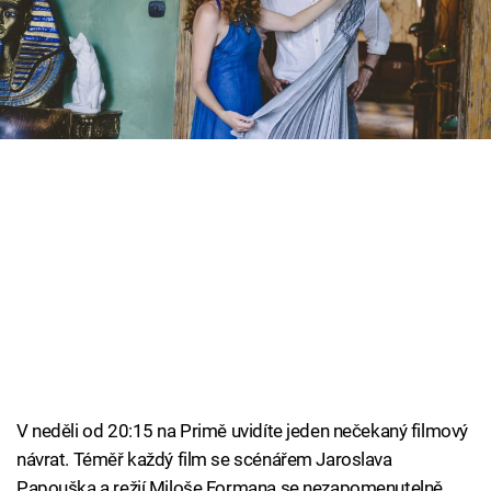
rodiny Homolkových, Jaroslava Papouška,
Cool Esport
dlouhé roky v šuplíku.
Pořady
TV Program
Sledujte prima+
Přihlášení
Sledujte nás
V neděli od 20:15 na Primě uvidíte jeden nečekaný filmový
návrat. Téměř každý film se scénářem Jaroslava
Papouška a režií Miloše Formana se nezapomenutelně