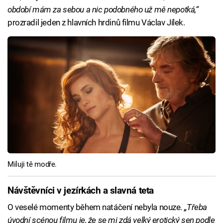
období mám za sebou a nic podobného už mě nepotká,“
prozradil jeden z hlavních hrdinů filmu Václav Jílek.
Miluji tě modře.
Návštěvníci v jezírkách a slavná teta
O veselé momenty během natáčení nebyla nouze.
„Třeba
úvodní scénou filmu je, že se mi zdá velký erotický sen podle