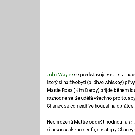
John Wayne
se představuje v roli stárno
který si na živobytí (a láhve whiskey) při
Mattie Ross (Kim Darby) přijde během lo
rozhodne se, že udělá všechno pro to, ab
Chaney, se co nejdříve houpal na oprátce.
Neohrožená Mattie opouští rodnou farmu
Fa
si arkansaského šerifa, ale stopy Chane