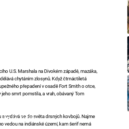
ucího U.S. Marshala na Divokém západě, mazáka,
vydělává chytáním zlosynů. Když čtrnáctiletá
upežného přepadení v osadě Fort Smith o otce,
y jeho smrt pomstila, a vrah, obávaný Tom
 a vydává se do světa drsných kovbojů. Najme
iled to fetch
yho vedou na indiánské území, kam šerif nemá