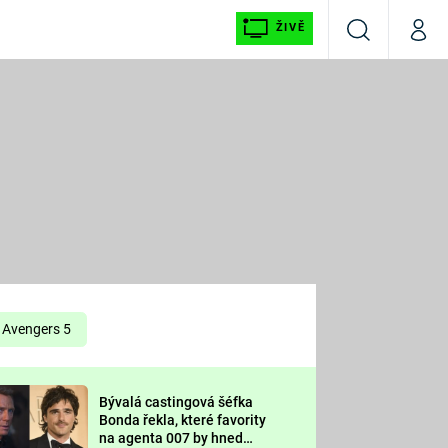
ŽIVĚ
Vyhledávání
Můj p
Prima+
É
CNN Prima NEWS
E
Prima FRESH
ŠÍ
Prima LIVING
E
Prima Ženy
Avengers 5
Prima LAJK
Bývalá castingová šéfka
OOL
Bonda řekla, které favority
Sledujte nás
na agenta 007 by hned