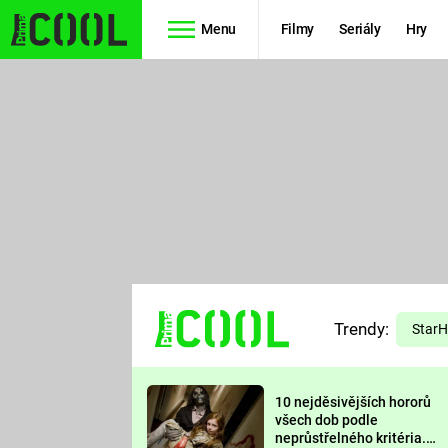
Menu
Filmy
Seriály
Hry
Seriály
Filmy
SIMPSONOVI
STAR WARS
HVĚZDNÁ
AVENGERS
BRÁNA
RYCHLE A
TEORIE
ZBĚSILE 10
Trendy:
VELKÉHO
Star
PREDÁTOR
TŘESKU
10 nejděsivějších hororů
FUTURAMA
všech dob podle
neprůstřelného kritéria.