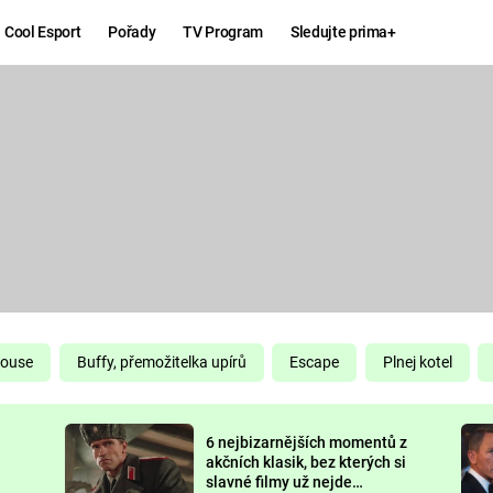
Cool Esport
Pořady
TV Program
Sledujte prima+
Hry
Zábava
MAFIA
ZÁBAVN
GALERI
GTA 6
NEJLEP
KINGDOM
KOMEDI
COME:
DELIVERANCE
CHUCK
House
Buffy, přemožitelka upírů
Escape
Plnej kotel
NORRIS
ESPORT
6 nejbizarnějších momentů z
DEADP
akčních klasik, bez kterých si
slavné filmy už nejde