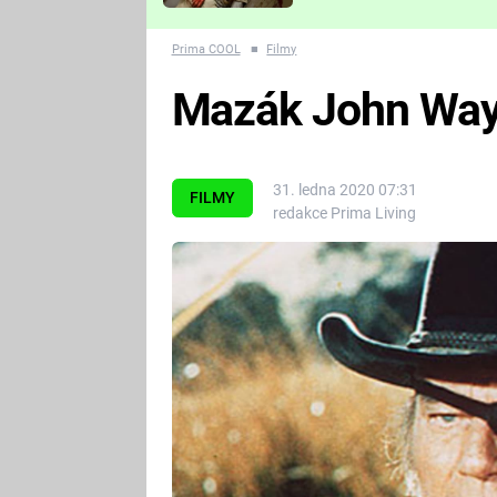
Které děsivé pecky vám
nejvíc zvednou tep?
Prima COOL
■
Filmy
Mazák John Way
31. ledna 2020 07:31
FILMY
redakce Prima Living