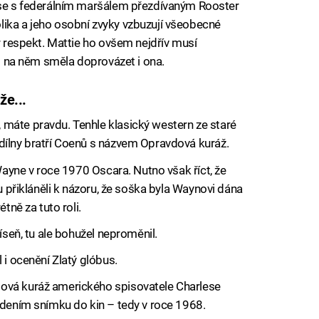
t se s federálním maršálem přezdívaným Rooster
lika a jeho osobní zvyky vzbuzují všeobecné
er respekt. Mattie ho ovšem nejdřív musí
 ho na něm směla doprovázet i ona.
že...
máte pravdu. Tenhle klasický western ze staré
dílny bratří Coenů s názvem Opravdová kuráž.
 Wayne v roce 1970 Oscara. Nutno však říct, že
bu přikláněli k názoru, že soška byla Waynovi dána
tně za tuto roli.
Píseň, tu ale bohužel neproměnil.
 i ocenění Zlatý glóbus.
ová kuráž amerického spisovatele Charlese
edením snímku do kin – tedy v roce 1968.