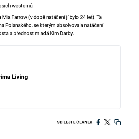
pších westernů.
Mia Farrow (v době natáčení jí bylo 24 let). Ta
na Polanského, se kterým absolvovala natáčení
ostala přednost mladá Kim Darby.
ima Living
SDÍLEJTE ČLÁNEK