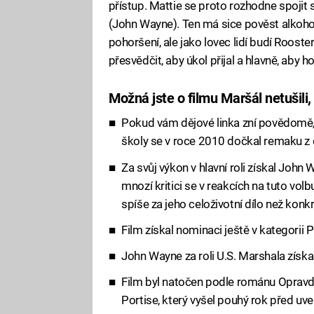
přístup. Mattie se proto rozhodne spoji
(John Wayne). Ten má sice pověst alkoho
pohoršení, ale jako lovec lidí budí Roost
přesvědčit, aby úkol přijal a hlavně, aby
Možná jste o filmu Maršál netušili, 
Pokud vám dějové linka zní povědomě, 
školy se v roce 2010 dočkal remaku z 
Za svůj výkon v hlavní roli získal John
mnozí kritici se v reakcích na tuto vol
spíše za jeho celoživotní dílo než konkré
Film získal nominaci ještě v kategorii 
John Wayne za roli U.S. Marshala získal
Film byl natočen podle románu Opravd
Portise, který vyšel pouhý rok před uv