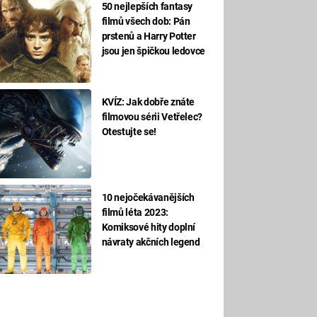
50 nejlepších fantasy
filmů všech dob: Pán
prstenů a Harry Potter
jsou jen špičkou ledovce
KVÍZ: Jak dobře znáte
filmovou sérii Vetřelec?
Otestujte se!
10 nejočekávanějších
filmů léta 2023:
Komiksové hity doplní
návraty akčních legend