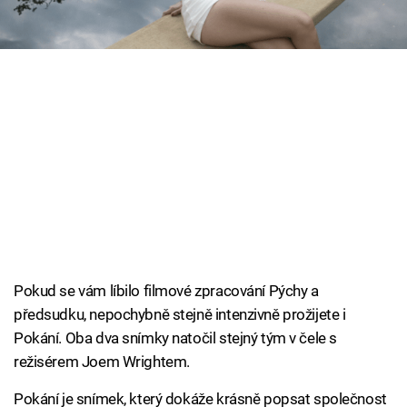
Cool Esport
Pořady
TV Program
Sledujte prima+
Přihlášení
Sledujte nás
Pokud se vám líbilo filmové zpracování Pýchy a
předsudku, nepochybně stejně intenzivně prožijete i
Pokání. Oba dva snímky natočil stejný tým v čele s
režisérem Joem Wrightem.
Pokání je snímek, který dokáže krásně popsat společnost