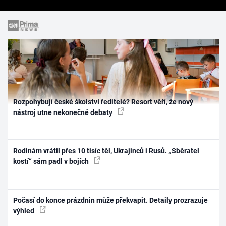
Rozpohybují české školství ředitelé? Resort věří, že nový
nástroj utne nekonečné debaty
Rodinám vrátil přes 10 tisíc těl, Ukrajinců i Rusů. „Sběratel
kostí“ sám padl v bojích
Počasí do konce prázdnin může překvapit. Detaily prozrazuje
výhled