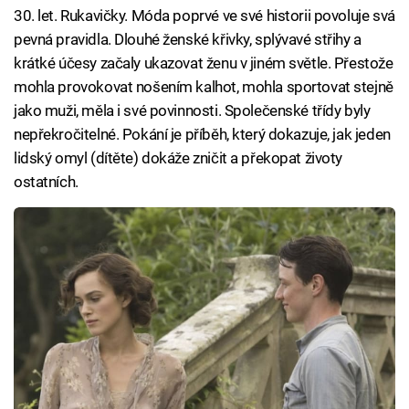
30. let. Rukavičky. Móda poprvé ve své historii povoluje svá
pevná pravidla. Dlouhé ženské křivky, splývavé střihy a
krátké účesy začaly ukazovat ženu v jiném světle. Přestože
mohla provokovat nošením kalhot, mohla sportovat stejně
jako muži, měla i své povinnosti. Společenské třídy byly
nepřekročitelné. Pokání je příběh, který dokazuje, jak jeden
lidský omyl (dítěte) dokáže zničit a překopat životy
ostatních.