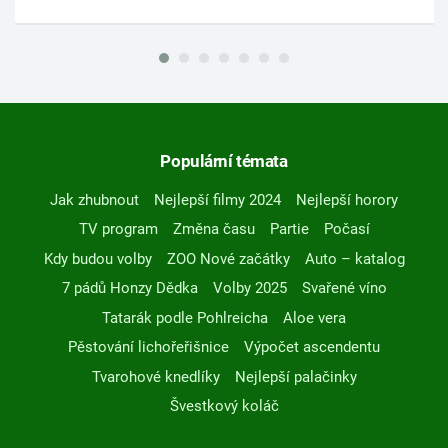
Populární témata
Jak zhubnout
Nejlepší filmy 2024
Nejlepší horory
TV program
Změna času
Partie
Počasí
Kdy budou volby
ZOO Nové začátky
Auto – katalog
7 pádů Honzy Dědka
Volby 2025
Svařené víno
Tatarák podle Pohlreicha
Aloe vera
Pěstování lichořeřišnice
Výpočet ascendentu
Tvarohové knedlíky
Nejlepší palačinky
Švestkový koláč