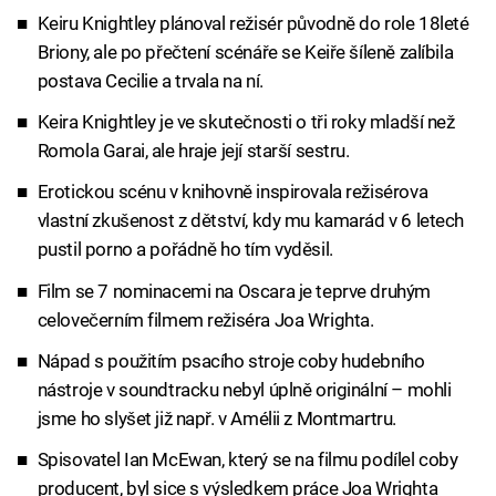
Keiru Knightley plánoval režisér původně do role 18leté
Briony, ale po přečtení scénáře se Keiře šíleně zalíbila
postava Cecilie a trvala na ní.
Keira Knightley je ve skutečnosti o tři roky mladší než
Romola Garai, ale hraje její starší sestru.
Erotickou scénu v knihovně inspirovala režisérova
vlastní zkušenost z dětství, kdy mu kamarád v 6 letech
pustil porno a pořádně ho tím vyděsil.
Film se 7 nominacemi na Oscara je teprve druhým
celovečerním filmem režiséra Joa Wrighta.
Nápad s použitím psacího stroje coby hudebního
nástroje v soundtracku nebyl úplně originální – mohli
jsme ho slyšet již např. v Amélii z Montmartru.
Spisovatel Ian McEwan, který se na filmu podílel coby
producent, byl sice s výsledkem práce Joa Wrighta