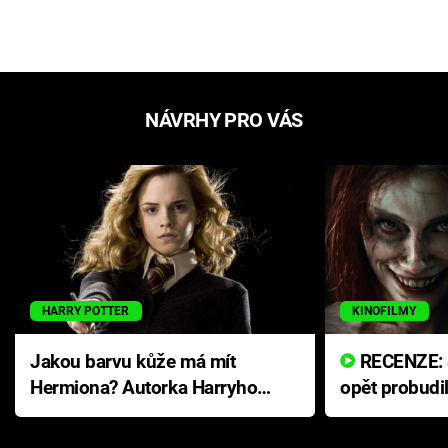
NÁVRHY PRO VÁS
HARRY POTTER
KINOFILMY
Jakou barvu kůže má mít
RECENZE: Smrtelné zlo se
Hermiona? Autorka Harryho
opět probudi
Pottera přišla s ráznou
přichází s n
odpovědí
hororovou n