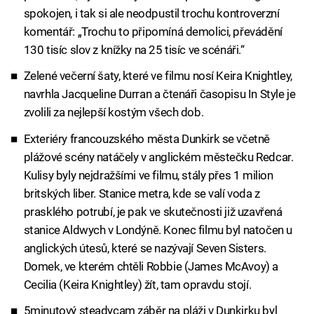
spokojen, i tak si ale neodpustil trochu kontroverzní
komentář: „Trochu to připomíná demolici, převádění
130 tisíc slov z knížky na 25 tisíc ve scénáři.“
Zelené večerní šaty, které ve filmu nosí Keira Knightley,
navrhla Jacqueline Durran a čtenáři časopisu In Style je
zvolili za nejlepší kostým všech dob.
Exteriéry francouzského města Dunkirk se včetně
plážové scény natáčely v anglickém městečku Redcar.
Kulisy byly nejdražšími ve filmu, stály přes 1 milion
britských liber. Stanice metra, kde se valí voda z
prasklého potrubí, je pak ve skutečnosti již uzavřená
stanice Aldwych v Londýně. Konec filmu byl natočen u
anglických útesů, které se nazývají Seven Sisters.
Domek, ve kterém chtěli Robbie (James McAvoy) a
Cecilia (Keira Knightley) žít, tam opravdu stojí.
5minutový steadycam záběr na pláži v Dunkirku byl