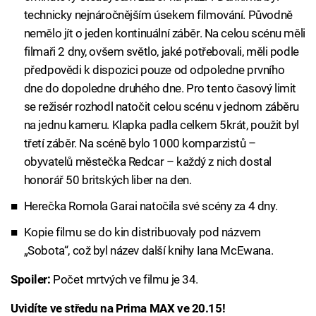
technicky nejnáročnějším úsekem filmování. Původně
nemělo jít o jeden kontinuální záběr. Na celou scénu měli
filmaři 2 dny, ovšem světlo, jaké potřebovali, měli podle
předpovědi k dispozici pouze od odpoledne prvního
dne do dopoledne druhého dne. Pro tento časový limit
se režisér rozhodl natočit celou scénu v jednom záběru
na jednu kameru. Klapka padla celkem 5krát, použit byl
třetí záběr. Na scéně bylo 1000 komparzistů –
obyvatelů městečka Redcar – každý z nich dostal
honorář 50 britských liber na den.
Herečka Romola Garai natočila své scény za 4 dny.
Kopie filmu se do kin distribuovaly pod názvem
„Sobota“, což byl název další knihy Iana McEwana.
Spoiler:
Počet mrtvých ve filmu je 34.
Uvidíte ve středu na Prima MAX ve 20.15!