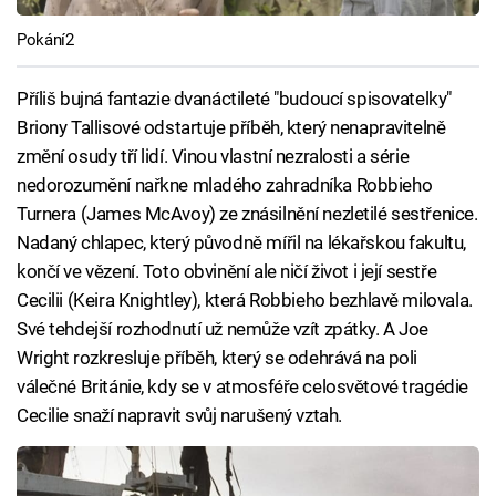
Pokání2
Příliš bujná fantazie dvanáctileté "budoucí spisovatelky"
Briony Tallisové odstartuje příběh, který nenapravitelně
změní osudy tří lidí. Vinou vlastní nezralosti a série
nedorozumění nařkne mladého zahradníka Robbieho
Turnera (James McAvoy) ze znásilnění nezletilé sestřenice.
Nadaný chlapec, který původně mířil na lékařskou fakultu,
končí ve vězení. Toto obvinění ale ničí život i její sestře
Cecilii (Keira Knightley), která Robbieho bezhlavě milovala.
Své tehdejší rozhodnutí už nemůže vzít zpátky. A Joe
Wright rozkresluje příběh, který se odehrává na poli
válečné Británie, kdy se v atmosféře celosvětové tragédie
Cecilie snaží napravit svůj narušený vztah.