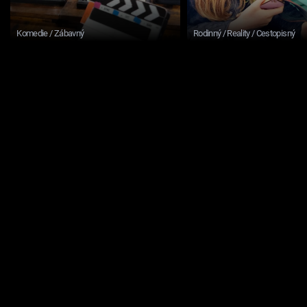
Komedie / Zábavný
Rodinný / Reality / Cestopisný