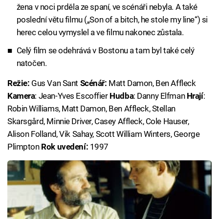
žena v noci prděla ze spaní, ve scénáři nebyla. A také
poslední větu filmu („Son of a bitch, he stole my line“) si
herec celou vymyslel a ve filmu nakonec zůstala.
Celý film se odehrává v Bostonu a tam byl také celý
natočen.
Režie:
Gus Van Sant
Scénář:
Matt Damon, Ben Affleck
Kamera
: Jean-Yves Escoffier
Hudba
: Danny Elfman
Hrají
:
Robin Williams, Matt Damon, Ben Affleck, Stellan
Skarsgård, Minnie Driver, Casey Affleck, Cole Hauser,
Alison Folland, Vik Sahay, Scott William Winters, George
Plimpton
Rok uvedení:
1997