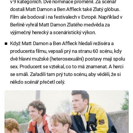
v 9 kategoriích. Dvě nominace proměnil. Za scénář
dostali Matt Damon a Ben Affleck také Zlatý glóbus.
Film ale bodoval i na festivalech v Evropě. Například v
Berlíně vyhrál Matt Damon Zlatého medvěda za
výjimečný herecký a scenáristický výkon.
Když Matt Damon a Ben Affleck hledali režiséra a
producenta filmu, vepsali prý na stranu 60 scénu, kdy
dvě hlavní mužské (heterosexuální) postavy mají spolu
sex. Producent se vztekal, co to má znamenat. A herci
se smáli. Zařadili tam prý tuto scénu, aby věděli, že si
někdo scénář přečetl celý.