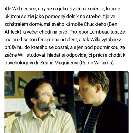
Ale Will nechce, aby se na jeho životě nic měnilo, kromě
uklízení se živí jako pomocný dělník na stavbě, žije ve
zchátralém domě, má svého kámoše Chuckieho (Ben
Affleck), a večer chodí na pivo. Profesor Lambeau tuší, že
má před sebou fenomenální talent, a tak Willa vytáhne z
průšvihu, do kterého se dostal, ale jen pod podmínkou, že
začne Will studovat, hledat si odpovídající práci a chodit k
psychologovi dr. Seanu Maguireovi (Robin Williams).