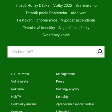
7 pádů Honzy Dědka
Volby 2025
Svařené víno
Tatarák podle Pohlreicha
Aloe vera
Pěstování lichořeřišnice
Výpočet ascendentu
Tvarohové knedlíky
Nejlepší palačinky
Švestkový koláč
O FTV Prima
Management
Volná místa
Press
Reklama
Castingy a výzvy
HbbTV
Kontakty
Podmínky užívání
Zpracování osobních údajů
Cookies
Nápověda