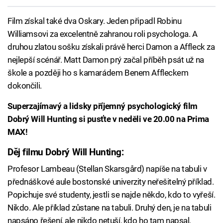
Film získal také dva Oskary. Jeden připadl Robinu
Williamsovi za excelentně zahranou roli psychologa. A
druhou zlatou sošku získali právě herci Damon a Affleck za
nejlepší scénář. Matt Damon prý začal příběh psát už na
škole a později ho s kamarádem Benem Affleckem
dokončili.
Superzajímavý a lidsky příjemný psychologický film
Dobrý Will Hunting si pusťte v neděli ve 20.00 na Prima
MAX!
Děj filmu Dobrý Will Hunting:
Profesor Lambeau (Stellan Skarsgård) napíše na tabuli v
přednáškové aule bostonské univerzity neřešitelný příklad.
Popichuje své studenty, jestli se najde někdo, kdo to vyřeší.
Nikdo. Ale příklad zůstane na tabuli. Druhý den, je na tabuli
napsáno řešení, ale nikdo netuší, kdo ho tam napsal.