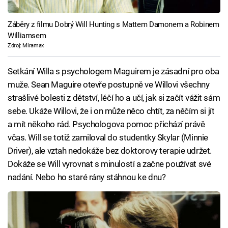
Záběry z filmu Dobrý Will Hunting s Mattem Damonem a Robinem
Williamsem
Zdroj: Miramax
Setkání Willa s psychologem Maguirem je zásadní pro oba
muže. Sean Maguire otevře postupně ve Willovi všechny
strašlivé bolesti z dětství, léčí ho a učí, jak si začít vážit sám
sebe. Ukáže Willovi, že i on může něco chtít, za něčím si jít
a mít někoho rád. Psychologova pomoc přichází právě
včas. Will se totiž zamiloval do studentky Skylar (Minnie
Driver), ale vztah nedokáže bez doktorovy terapie udržet.
Dokáže se Will vyrovnat s minulostí a začne používat své
nadání. Nebo ho staré rány stáhnou ke dnu?