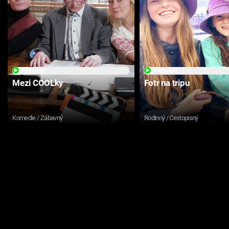
PŘEHRÁT
PŘEHRÁT
Mezi COOLky
Fotr na tripu
Komedie / Zábavný
Rodinný / Cestopisný