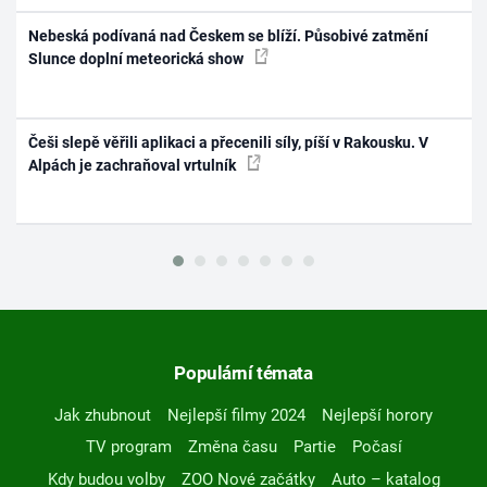
Nebeská podívaná nad Českem se blíží. Působivé zatmění
Slunce doplní meteorická show
Češi slepě věřili aplikaci a přecenili síly, píší v Rakousku. V
Alpách je zachraňoval vrtulník
Populární témata
Jak zhubnout
Nejlepší filmy 2024
Nejlepší horory
TV program
Změna času
Partie
Počasí
Kdy budou volby
ZOO Nové začátky
Auto – katalog