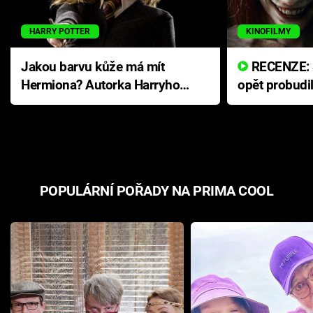
HARRY POTTER
KINOFILMY
Jakou barvu kůže má mít
RECENZE: Smrtelné zlo se
Hermiona? Autorka Harryho
opět probudi
Pottera přišla s ráznou
přichází s n
odpovědí
hororovou n
POPULÁRNÍ POŘADY NA PRIMA COOL