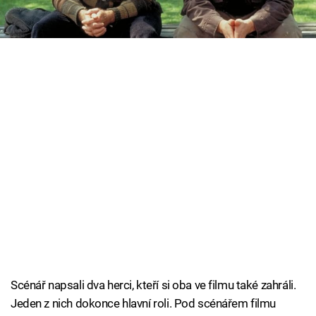
neví, co se životem. Dobrý Will Hunting v neděli
Cool Esport
ve 20.00 na Prima MAX!
Pořady
TV Program
Sledujte prima+
Přihlášení
Sledujte nás
Scénář napsali dva herci, kteří si oba ve filmu také zahráli.
Jeden z nich dokonce hlavní roli. Pod scénářem filmu