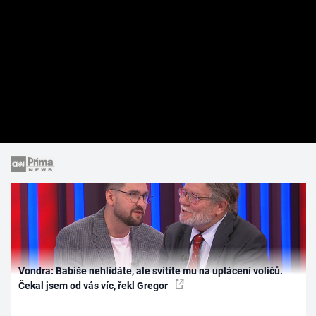
Vondra: Babiše nehlídáte, ale svítíte mu na uplácení voličů.
Čekal jsem od vás víc, řekl Gregor