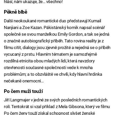
hlásí, nám ukazuje, že… všechno!
Pěkně blbě
Další neokoukané romantické duo představují Kumail
Nanjiani a Zoe Kazan. Pákistánský komik napsal scénář
společně se svou manželkou Emily Gordon, a tak se jedná
o značně autobiografický příběh. Tato rovina reality je z
filmu cítit, dialogy jsou zjevně prožité a nejedná se o příběh
vycucaný z prstu. Hlavním tématem je samozřejmě
rozdílná etnicita obou mladých lidí, která navzdory
otevřenosti současné společnosti vede k mnoha
problémům; a to obzvláště ve chvíli, kdy hlavní hrdinka
nečekaně onemocní…
Po čem muži touží
Jiří Langmajer v jedné ze svých posledních romantických
rolí. Tentokrát si vzal příklad z Mela Gibsona, který ve filmu
Po čem ženy touží získal schopnost slyšet ženské