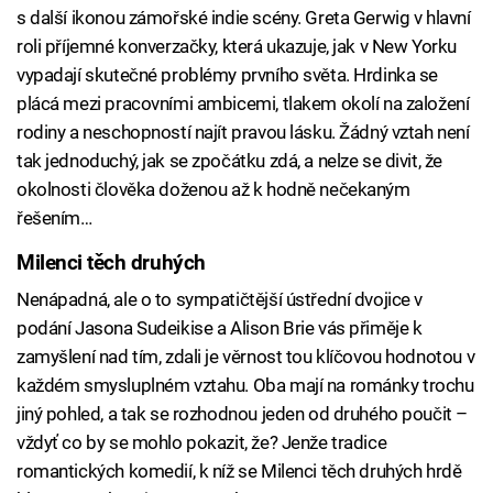
s další ikonou zámořské indie scény. Greta Gerwig v hlavní
roli příjemné konverzačky, která ukazuje, jak v New Yorku
vypadají skutečné problémy prvního světa. Hrdinka se
plácá mezi pracovními ambicemi, tlakem okolí na založení
rodiny a neschopností najít pravou lásku. Žádný vztah není
tak jednoduchý, jak se zpočátku zdá, a nelze se divit, že
okolnosti člověka doženou až k hodně nečekaným
řešením…
Milenci těch druhých
Nenápadná, ale o to sympatičtější ústřední dvojice v
podání Jasona Sudeikise a Alison Brie vás přiměje k
zamyšlení nad tím, zdali je věrnost tou klíčovou hodnotou v
každém smysluplném vztahu. Oba mají na románky trochu
jiný pohled, a tak se rozhodnou jeden od druhého poučit –
vždyť co by se mohlo pokazit, že? Jenže tradice
romantických komedií, k níž se Milenci těch druhých hrdě