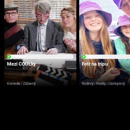
PŘEHRÁT
PŘEHRÁT
Mezi COOLky
Fotr na tripu
Komedie / Zábavný
Rodinný / Reality / Cestopisný