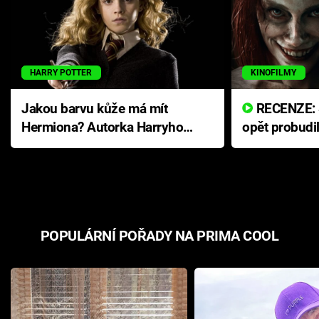
HARRY POTTER
KINOFILMY
Jakou barvu kůže má mít
RECENZE: Smrtelné zlo se
Hermiona? Autorka Harryho
opět probudi
Pottera přišla s ráznou
přichází s n
odpovědí
hororovou n
POPULÁRNÍ POŘADY NA PRIMA COOL