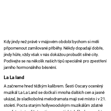
Kdy jindy než právě v májovém období bychom si měli
připomenout zamilované příběhy. Někdy dopadají dobře,
jindy hůře, vždy však v nás dokážou probudit silné city.
Podívejte se na několik našich tipů speciálně pro zpestření
jarního hormonálního běsnění.
La La land
A začneme hned těžkým kalibrem. Šesti Oscary oceněný
muzikál La La Land se dočkal i mnoha dalších cen a jasně
ukázal, že sladkobolná melodramata mají své místo i v 21.
století. Pocta starým hollywoodským muzikálům zdatně