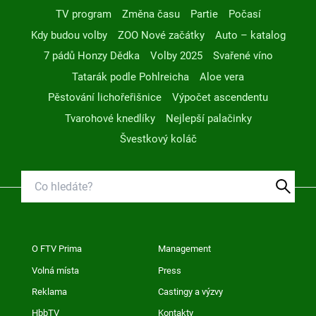
TV program
Změna času
Partie
Počasí
Kdy budou volby
ZOO Nové začátky
Auto – katalog
7 pádů Honzy Dědka
Volby 2025
Svařené víno
Tatarák podle Pohlreicha
Aloe vera
Pěstování lichořeřišnice
Výpočet ascendentu
Tvarohové knedlíky
Nejlepší palačinky
Švestkový koláč
O FTV Prima
Management
Volná místa
Press
Reklama
Castingy a výzvy
HbbTV
Kontakty