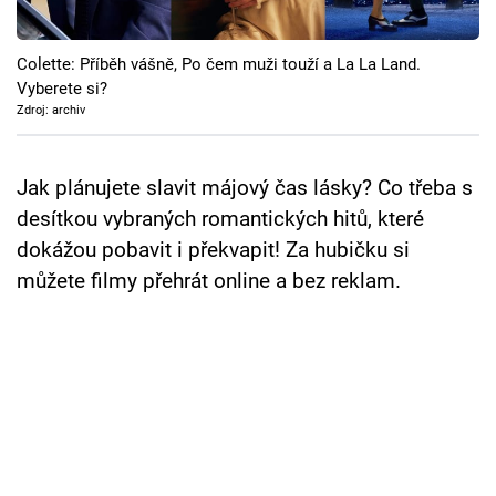
Cool Esport
Colette: Příběh vášně, Po čem muži touží a La La Land.
Pořady
Vyberete si?
Zdroj: archiv
TV Program
Sledujte prima+
Jak plánujete slavit májový čas lásky? Co třeba s
desítkou vybraných romantických hitů, které
dokážou pobavit i překvapit! Za hubičku si
Přihlášení
můžete filmy přehrát online a bez reklam.
Sledujte nás