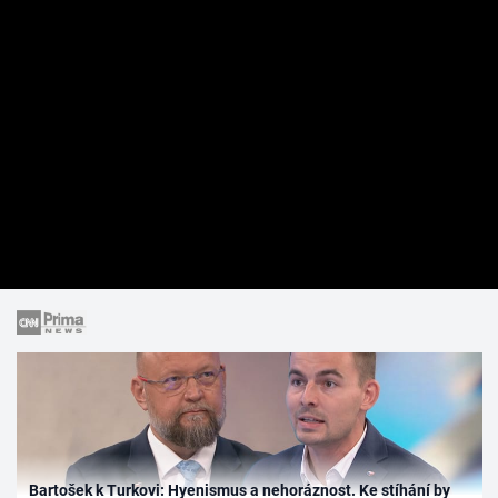
Bartošek k Turkovi: Hyenismus a nehoráznost. Ke stíhání by