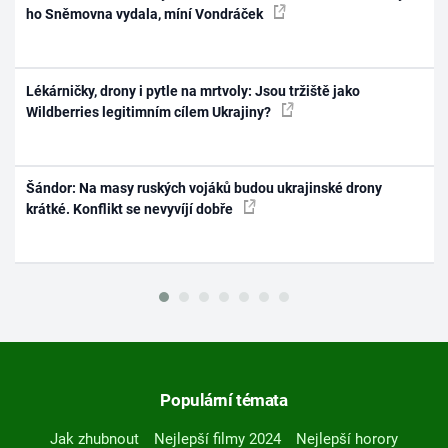
ho Sněmovna vydala, míní Vondráček
Lékárničky, drony i pytle na mrtvoly: Jsou tržiště jako
Wildberries legitimním cílem Ukrajiny?
Šándor: Na masy ruských vojáků budou ukrajinské drony
krátké. Konflikt se nevyvíjí dobře
Populární témata
Jak zhubnout
Nejlepší filmy 2024
Nejlepší horory