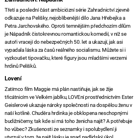
Třetí a poslední část ambiciózní série Zahradnictví zjevně
odkazuje na Pelíšky, nejoblíbenější dílo Jana Hřebejka a
Petra Jarchovského. Oproti temnějším předchozím dílům
je Nápadník čistokrevnou romantickou komedií, v níž se
autoři vracejí do nebezpečných 50. let a ukazují, jak asi
vypadala láska za časů reálného socialismu. Můžete si i
vyzkoušet tipovačku, které figury jsou mladšími verzemi
hrdinů Pelíšků.
Lovení
Zatímco film Maggie má plán nastiňuje, jak se žije
třicátnicím ve Velkém jablku, LOVEní prostřednictvím Ester
Geislerové ukazuje nároky společnosti na dospělou ženu v
naší kotlině. Chuděra hrdinka je obklopena neschopnými
budižničemy, tak kde si má toho ženicha najít? A potřebuje
ho vůbec? Zkušenosti ze seznamky i spolubydlení ji
utvrzují v tom, že najít lásku je snad nadlidský úkol.