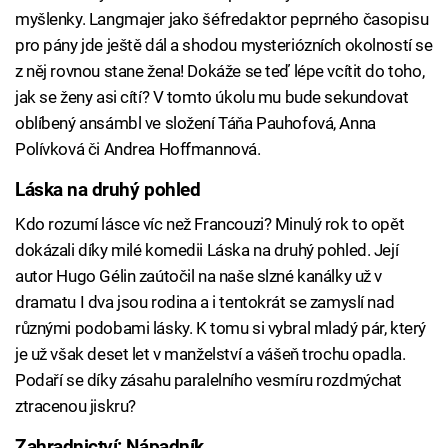
myšlenky. Langmajer jako šéfredaktor peprného časopisu
pro pány jde ještě dál a shodou mysteriózních okolností se
z něj rovnou stane žena! Dokáže se teď lépe vcítit do toho,
jak se ženy asi cítí? V tomto úkolu mu bude sekundovat
oblíbený ansámbl ve složení Táňa Pauhofová, Anna
Polívková či Andrea Hoffmannová.
Láska na druhý pohled
Kdo rozumí lásce víc než Francouzi? Minulý rok to opět
dokázali díky milé komedii Láska na druhý pohled. Její
autor Hugo Gélin zaútočil na naše slzné kanálky už v
dramatu I dva jsou rodina a i tentokrát se zamyslí nad
různými podobami lásky. K tomu si vybral mladý pár, který
je už však deset let v manželství a vášeň trochu opadla.
Podaří se díky zásahu paralelního vesmíru rozdmýchat
ztracenou jiskru?
Zahradnictví: Nápadník