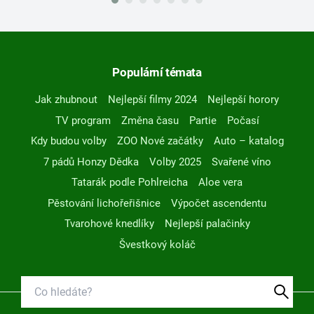
Populární témata
Jak zhubnout
Nejlepší filmy 2024
Nejlepší horory
TV program
Změna času
Partie
Počasí
Kdy budou volby
ZOO Nové začátky
Auto – katalog
7 pádů Honzy Dědka
Volby 2025
Svařené víno
Tatarák podle Pohlreicha
Aloe vera
Pěstování lichořeřišnice
Výpočet ascendentu
Tvarohové knedlíky
Nejlepší palačinky
Švestkový koláč