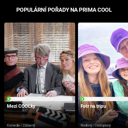
POPULÁRNÍ POŘADY NA PRIMA COOL
PŘEHRÁT
PŘEHRÁT
Mezi COOLky
Fotr na tripu
Komedie / Zábavný
Rodinný / Cestopisný