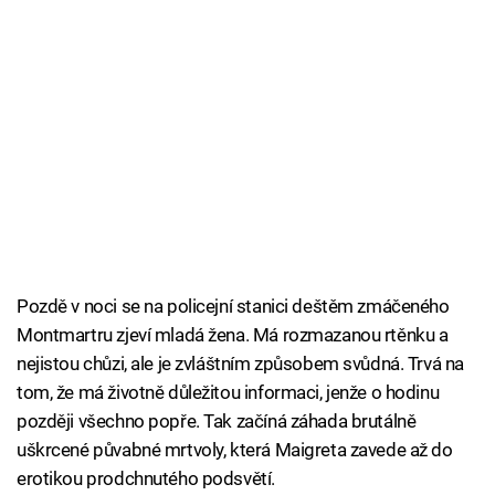
Pozdě v noci se na policejní stanici deštěm zmáčeného
Montmartru zjeví mladá žena. Má rozmazanou rtěnku a
nejistou chůzi, ale je zvláštním způsobem svůdná. Trvá na
tom, že má životně důležitou informaci, jenže o hodinu
později všechno popře. Tak začíná záhada brutálně
uškrcené půvabné mrtvoly, která Maigreta zavede až do
erotikou prodchnutého podsvětí.