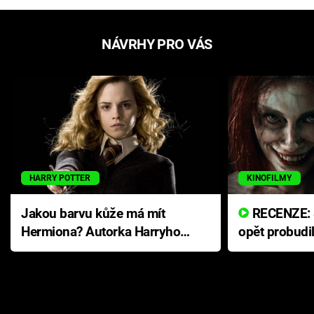
NÁVRHY PRO VÁS
HARRY POTTER
KINOFILMY
Jakou barvu kůže má mít
RECENZE: Smrtelné zlo se
Hermiona? Autorka Harryho
opět probudi
Pottera přišla s ráznou
přichází s n
odpovědí
hororovou n