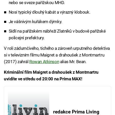
nebo se sveze pařížskou MHD.
Nosí typický dlouhý kabát a výrazný klobouk.
Je vášnivým kuřákem dýmky.
Sídlí na pařížském nábřeží Zlatníků v budově pařížské
policejní prefektury.
V roli zádumčivého, tichého a zároveň urputného detektiva
si v televizním filmu Maigret a drahoušek z Montmartru
(2017) zahrál
Rowan Atkinson
alias Mr. Bean.
Kriminální film Maigret a drahoušek z Montmartru
uvidíte ve středu od 20:00 na Prima MAX!
redakce Prima Living