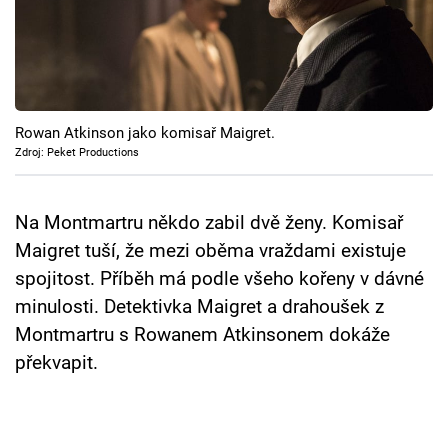
Cool Esport
Pořady
TV Program
Rowan Atkinson jako komisař Maigret.
Zdroj: Peket Productions
Sledujte prima+
Na Montmartru někdo zabil dvě ženy. Komisař
Přihlášení
Maigret tuší, že mezi oběma vraždami existuje
spojitost. Příběh má podle všeho kořeny v dávné
Sledujte nás
minulosti. Detektivka Maigret a drahoušek z
Montmartru s Rowanem Atkinsonem dokáže
překvapit.