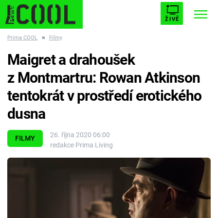
ŽIVĚ
Prima COOL
■
Filmy
STARHOUSE
BUFFY, PŘEMOŽITELKA UPÍRŮ
Trendy:
Maigret a drahoušek
ESCAPE
PLNEJ KOTEL
AVENGERS 5
z Montmartru: Rowan Atkinson
tentokrát v prostředí erotického
dusna
Témata
26. října 2020 06:00
FILMY
redakce Prima Living
Filmy
Seriály
Hry