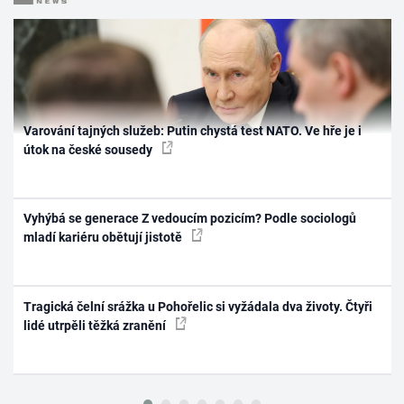
Varování tajných služeb: Putin chystá test NATO. Ve hře je i
útok na české sousedy
Vyhýbá se generace Z vedoucím pozicím? Podle sociologů
mladí kariéru obětují jistotě
Tragická čelní srážka u Pohořelic si vyžádala dva životy. Čtyři
lidé utrpěli těžká zranění