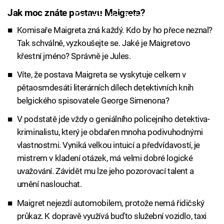
Jak moc znáte postavu Maigreta?
Failed to fetch
Komisaře Maigreta zná každý. Kdo by ho přece neznal?
Tak schválně, vyzkoušejte se. Jaké je Maigretovo
křestní jméno? Správně je Jules.
Víte, že postava Maigreta se vyskytuje celkem v
pětaosmdesáti literárních dílech detektivních knih
belgického spisovatele George Simenona?
V podstatě jde vždy o geniálního policejního detektiva-
kriminalistu, který je obdařen mnoha podivuhodnými
vlastnostmi. Vyniká velkou intuicí a předvídavostí, je
mistrem v kladení otázek, má velmi dobré logické
uvažování. Závidět mu lze jeho pozorovací talent a
umění naslouchat.
Maigret nejezdí automobilem, protože nemá řidičský
průkaz. K dopravě využívá buďto služební vozidlo, taxi