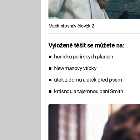
Mackintoshův člověk 2
Vyloženě těšit se můžete na:
honičku po irských pláních
Newmanovy vtípky
útěk z domu a útěk před psem
krásnou a tajemnou paní Smith