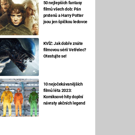
50 nejlepších fantasy
filmů všech dob: Pán
prstenů a Harry Potter
jsou jen špičkou ledovce
KVÍZ: Jak dobře znáte
filmovou sérii Vetřelec?
Otestujte se!
10 nejočekávanějších
filmů léta 2023:
Komiksové hity doplní
návraty akčních legend