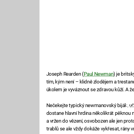
Joseph Rearden (
Paul Newman
) je brits
tím, kým není – klidně zlodějem a tresta
úkolem je vyváznout se zdravou kůží. A že 
Nečekejte typický newmanovský biják, uč
Fa
dostane hlavní hrdina několikrát pěknou 
a vržen do vězení, osvobozen ale jen prot
trablů se ale vždy dokáže vykřesat, rány v