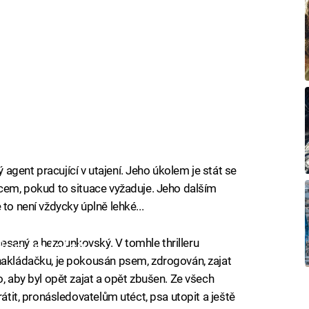
ký agent pracující v utajení. Jeho úkolem je stát se
ncem, pokud to situace vyžaduje. Jeho dalším
to není vždycky úplně lehké...
esaný a hezounkovský. V tomhle thrilleru
iled to fetch
nakládačku, je pokousán psem, zdrogován, zajat
o, aby byl opět zajat a opět zbušen. Ze všech
rátit, pronásledovatelům utéct, psa utopit a ještě