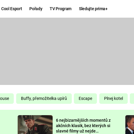
Cool Esport
Pořady
TV Program
Sledujte prima+
Hry
Zábava
MAFIA
ZÁBAVN
GALERI
GTA 6
NEJLEP
KINGDOM
KOMEDI
COME:
DELIVERANCE
CHUCK
House
Buffy, přemožitelka upírů
Escape
Plnej kotel
NORRIS
ESPORT
6 nejbizarnějších momentů z
DEADP
akčních klasik, bez kterých si
slavné filmy už nejde