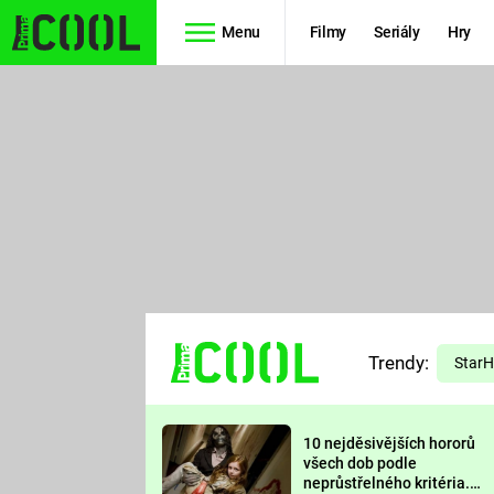
Menu
Filmy
Seriály
Hry
Seriály
Filmy
SIMPSONOVI
STAR WARS
HVĚZDNÁ
AVENGERS
BRÁNA
RYCHLE A
TEORIE
ZBĚSILE 10
Trendy:
VELKÉHO
Star
PREDÁTOR
TŘESKU
10 nejděsivějších hororů
FUTURAMA
všech dob podle
neprůstřelného kritéria.