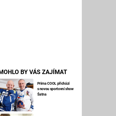
MOHLO BY VÁS ZAJÍMAT
Prima COOL přichází
s novou sportovní show
Šatna