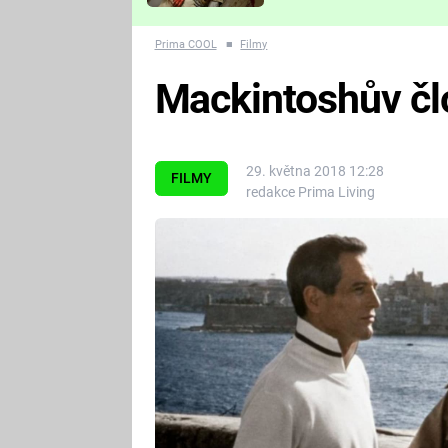
Které děsivé pecky vám
nejvíc zvednou tep?
Prima COOL
■
Filmy
Mackintoshův člo
29. května 2018 12:28
FILMY
redakce Prima Living