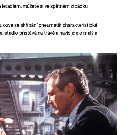
za letadlem, můžete si ve zpětném zrcádku
u, ozve se skřípání pneumatik charakteristické
 letadlo přistává na trávě a navíc jde o malý a