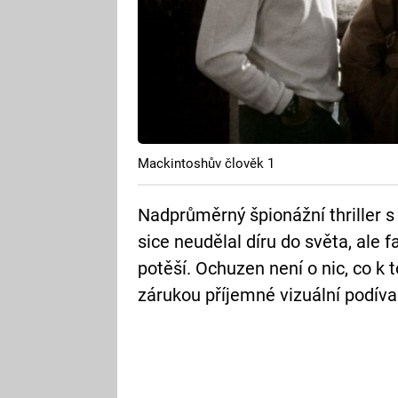
Mackintoshův člověk 1
Nadprůměrný špionážní thriller 
sice neudělal díru do světa, ale 
potěší. Ochuzen není o nic, co k t
zárukou příjemné vizuální podív