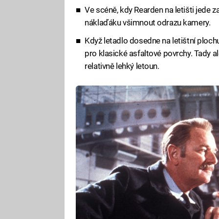
Ve scéně, kdy Rearden na letišti jede 
náklaďáku všimnout odrazu kamery.
Když letadlo dosedne na letištní ploch
pro klasické asfaltové povrchy. Tady ale
relativně lehký letoun.