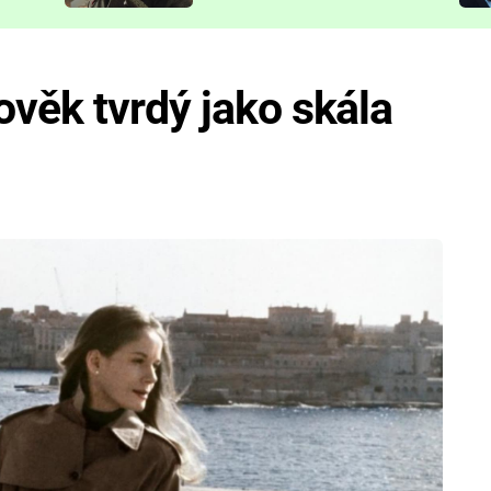
představit
věk tvrdý jako skála