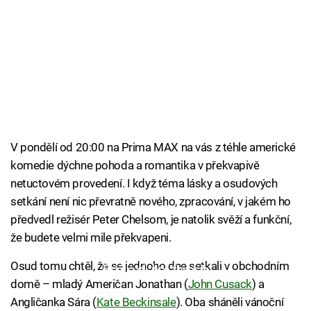
V pondělí od 20:00 na Prima MAX na vás z téhle americké
komedie dýchne pohoda a romantika v překvapivě
netuctovém provedení. I když téma lásky a osudových
setkání není nic převratně nového, zpracování, v jakém ho
předvedl režisér Peter Chelsom, je natolik svěží a funkční,
že budete velmi mile překvapeni.
Osud tomu chtěl, že se jednoho dne setkali v obchodním
Failed to fetch
domě – mladý Američan Jonathan (
John Cusack
) a
Angličanka Sára (
Kate Beckinsale
). Oba sháněli vánoční