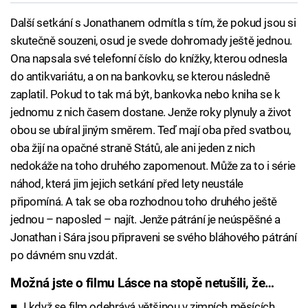
Další setkání s Jonathanem odmítla s tím, že pokud jsou si
skutečně souzeni, osud je svede dohromady ještě jednou.
Ona napsala své telefonní číslo do knížky, kterou odnesla
do antikvariátu, a on na bankovku, se kterou následně
zaplatil. Pokud to tak má být, bankovka nebo kniha se k
jednomu z nich časem dostane. Jenže roky plynuly a život
obou se ubíral jiným směrem. Teď mají oba před svatbou,
oba žijí na opačné straně Států, ale ani jeden z nich
nedokáže na toho druhého zapomenout. Může za to i série
náhod, která jim jejich setkání před lety neustále
připomíná. A tak se oba rozhodnou toho druhého ještě
jednou – naposled – najít. Jenže pátrání je neúspěšné a
Jonathan i Sára jsou připraveni se svého bláhového pátrání
po dávném snu vzdát.
Možná jste o filmu Lásce na stopě netušili, že…
I když se film odehrává většinou v zimních měsících,