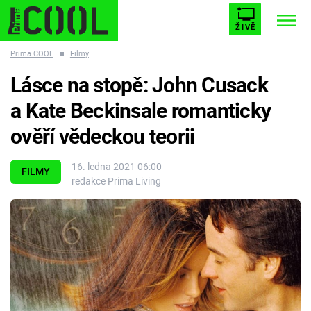
ŽIVĚ
Prima COOL
■
Filmy
STARHOUSE
BUFFY, PŘEMOŽITELKA UPÍRŮ
Trendy:
Lásce na stopě: John Cusack
ESCAPE
PLNEJ KOTEL
AVENGERS 5
a Kate Beckinsale romanticky
ověří vědeckou teorii
16. ledna 2021 06:00
FILMY
redakce Prima Living
Témata
Filmy
Seriály
Hry