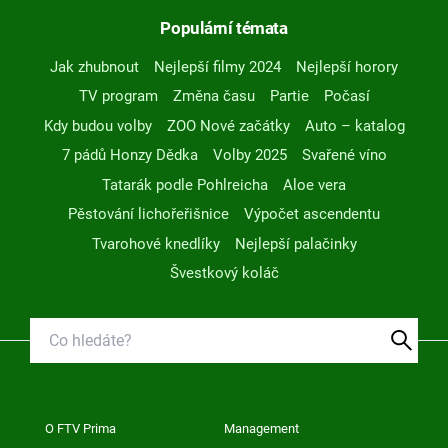
Populární témata
Jak zhubnout
Nejlepší filmy 2024
Nejlepší horory
TV program
Změna času
Partie
Počasí
Kdy budou volby
ZOO Nové začátky
Auto – katalog
7 pádů Honzy Dědka
Volby 2025
Svařené víno
Tatarák podle Pohlreicha
Aloe vera
Pěstování lichořeřišnice
Výpočet ascendentu
Tvarohové knedlíky
Nejlepší palačinky
Švestkový koláč
O FTV Prima
Management