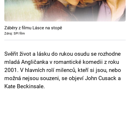
Cool Esport
Pořady
Záběry z filmu Lásce na stopě
TV Program
Zdroj: SPI film
Sledujte prima+
Svěřit život a lásku do rukou osudu se rozhodne
mladá Angličanka v romantické komedii z roku
Přihlášení
2001. V hlavních rolí milenců, kteří si jsou, nebo
možná nejsou souzeni, se objeví John Cusack a
Kate Beckinsale.
Sledujte nás