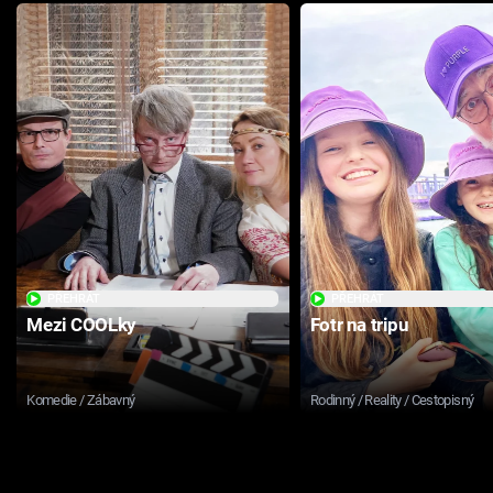
PŘEHRÁT
PŘEHRÁT
Mezi COOLky
Fotr na tripu
Komedie / Zábavný
Rodinný / Reality / Cestopisný