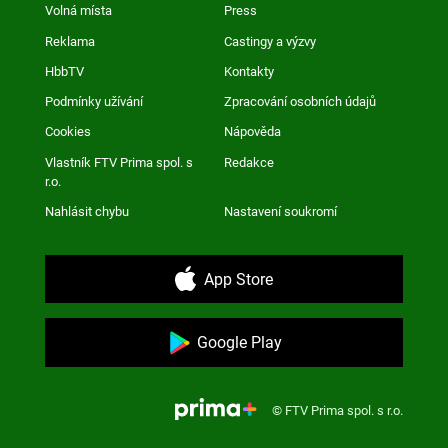
Volná místa
Press
Reklama
Castingy a výzvy
HbbTV
Kontakty
Podmínky užívání
Zpracování osobních údajů
Cookies
Nápověda
Vlastník FTV Prima spol. s
Redakce
r.o.
Nahlásit chybu
Nastavení soukromí
App Store
Google Play
© FTV Prima spol. s r.o.