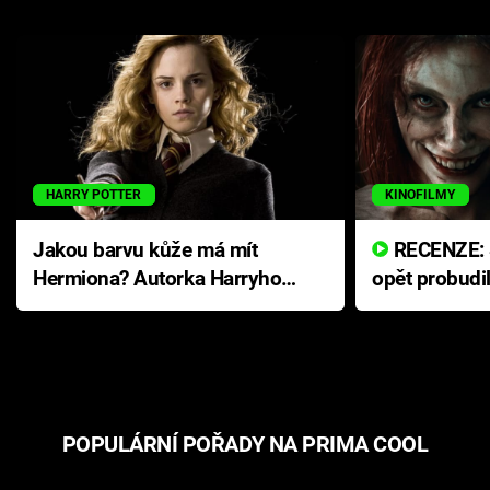
HARRY POTTER
KINOFILMY
Jakou barvu kůže má mít
RECENZE: Smrtelné zlo se
Hermiona? Autorka Harryho
opět probudi
Pottera přišla s ráznou
přichází s n
odpovědí
hororovou n
POPULÁRNÍ POŘADY NA PRIMA COOL