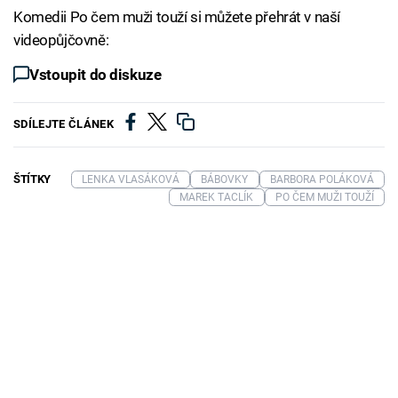
Komedii Po čem muži touží si můžete přehrát v naší
videopůjčovně:
Vstoupit do diskuze
SDÍLEJTE ČLÁNEK
ŠTÍTKY
LENKA VLASÁKOVÁ
BÁBOVKY
BARBORA POLÁKOVÁ
MAREK TACLÍK
PO ČEM MUŽI TOUŽÍ