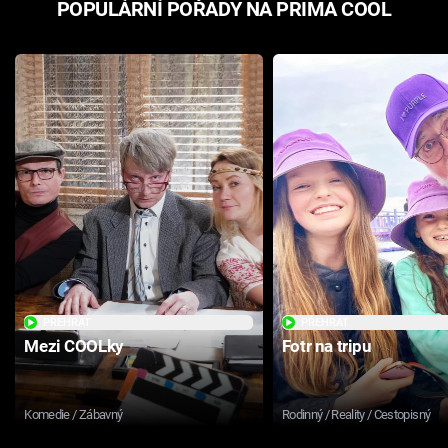
POPULÁRNÍ POŘADY NA PRIMA COOL
PŘEHRÁT
PŘEHRÁT
Mezi COOLky
Fotr na tripu
Komedie / Zábavný
Rodinný / Reality / Cestopisný