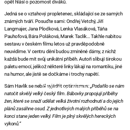
opět hlásí o pozornost diváků.
Jedná se o vztahový propletenec, skládající se ze samých
známých tváří. Posuďte sami: Ondřej Vetchý, Jiří
Langmajer, Jana Plodková, Lenka Vlasáková, Táňa
Pauhofová, Bára Poláková, Marek Taclík… Takhle nabitou
sestavu v českém filmu letos už pravděpodobně
neuvidíme. V centru dění budou zmíněné dámy, z nichž
každá bude mít svůj unikátní příběh. Autoři slibují širokou
paletu emocí, jelikož některé linky lákají na romantiku, jiné
na humor, ale jistě se dočkáme i trochy napětí.
Sám Havlík se nebál vyjádřit optimismus:
„Podařilo se nám
Failed to fetch
natočit skvělý velký český film. Bábovky propojují příběhy
žen, které se snaží udělat velká životní rozhodnutí a do jejich
plánů zasáhne osud. Z jednotlivých malých příběhů se na
konci stane jeden velký. Film je plný skvělých hereckých
výkonů.“