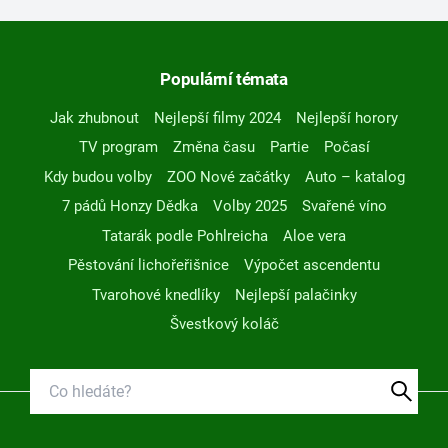
Populární témata
Jak zhubnout
Nejlepší filmy 2024
Nejlepší horory
TV program
Změna času
Partie
Počasí
Kdy budou volby
ZOO Nové začátky
Auto – katalog
7 pádů Honzy Dědka
Volby 2025
Svařené víno
Tatarák podle Pohlreicha
Aloe vera
Pěstování lichořeřišnice
Výpočet ascendentu
Tvarohové knedlíky
Nejlepší palačinky
Švestkový koláč