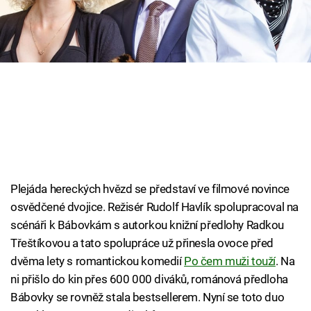
Cool Esport
Pořady
TV Program
Sledujte prima+
Přihlášení
Plejáda hereckých hvězd se představí ve filmové novince
osvědčené dvojice. Režisér Rudolf Havlík spolupracoval na
Sledujte nás
scénáři k Bábovkám s autorkou knižní předlohy Radkou
Třeštíkovou a tato spolupráce už přinesla ovoce před
dvěma lety s romantickou komedií
Po čem muži touží
. Na
ni přišlo do kin přes 600 000 diváků, románová předloha
Bábovky se rovněž stala bestsellerem. Nyní se toto duo