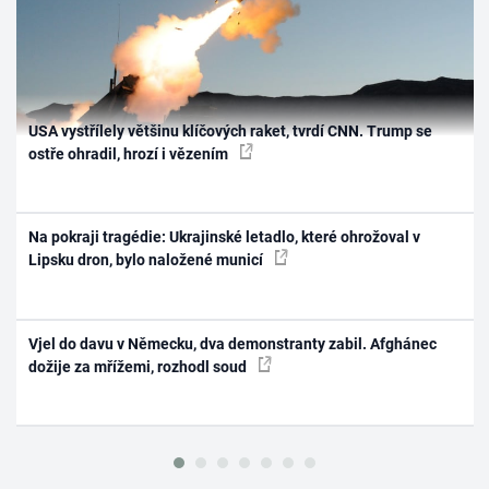
USA vystřílely většinu klíčových raket, tvrdí CNN. Trump se
ostře ohradil, hrozí i vězením
Na pokraji tragédie: Ukrajinské letadlo, které ohrožoval v
Lipsku dron, bylo naložené municí
Vjel do davu v Německu, dva demonstranty zabil. Afghánec
dožije za mřížemi, rozhodl soud