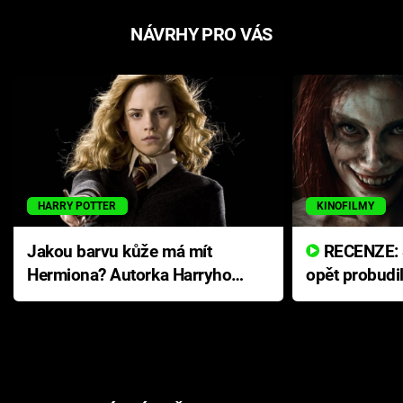
NÁVRHY PRO VÁS
HARRY POTTER
KINOFILMY
Jakou barvu kůže má mít
RECENZE: Smrtelné zlo se
Hermiona? Autorka Harryho
opět probudi
Pottera přišla s ráznou
přichází s n
odpovědí
hororovou n