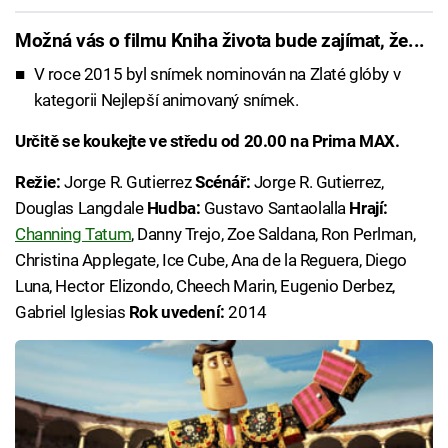
Možná vás o filmu Kniha života bude zajímat, že...
V roce 2015 byl snímek nominován na Zlaté glóby v
kategorii Nejlepší animovaný snímek.
Určitě se koukejte ve středu od 20.00 na Prima MAX.
Režie:
Jorge R. Gutierrez
Scénář:
Jorge R. Gutierrez,
Douglas Langdale
Hudba:
Gustavo Santaolalla
Hrají:
Channing Tatum
, Danny Trejo, Zoe Saldana, Ron Perlman,
Christina Applegate, Ice Cube, Ana de la Reguera, Diego
Luna, Hector Elizondo, Cheech Marin, Eugenio Derbez,
Gabriel Iglesias
Rok uvedení:
2014