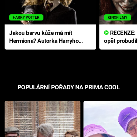
HARRY POTTER
KINOFILMY
Jakou barvu kůže má mít
RECENZE: Smrtelné zlo se
Hermiona? Autorka Harryho
opět probudi
Pottera přišla s ráznou
přichází s n
odpovědí
hororovou n
POPULÁRNÍ POŘADY NA PRIMA COOL