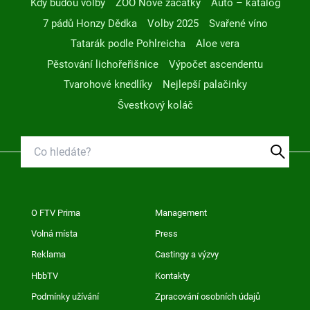
Kdy budou volby
ZOO Nové začátky
Auto – katalog
7 pádů Honzy Dědka
Volby 2025
Svařené víno
Tatarák podle Pohlreicha
Aloe vera
Pěstování lichořeřišnice
Výpočet ascendentu
Tvarohové knedlíky
Nejlepší palačinky
Švestkový koláč
O FTV Prima
Management
Volná místa
Press
Reklama
Castingy a výzvy
HbbTV
Kontakty
Podmínky užívání
Zpracování osobních údajů