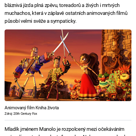
bláznivá jízda plná zpěvu, toreadorů a živých i mrtvých
muchachos, která v záplavě ostatních animovaných filmů
působí velmi svěže a sympaticky.
Animovaný film Kniha života
Zdroj: 20th Century Fox
Mladík jménem Manolo je rozpolcený mezi očekáváním