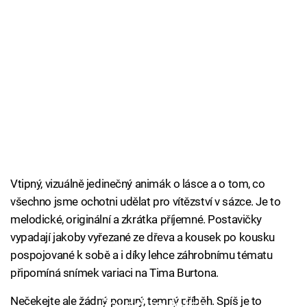
Vtipný, vizuálně jedinečný animák o lásce a o tom, co
všechno jsme ochotni udělat pro vítězství v sázce. Je to
melodické, originální a zkrátka příjemné. Postavičky
vypadají jakoby vyřezané ze dřeva a kousek po kousku
pospojované k sobě a i díky lehce záhrobnímu tématu
připomíná snímek variaci na Tima Burtona.
Nečekejte ale žádný ponurý, temný příběh. Spíš je to
Failed to fetch