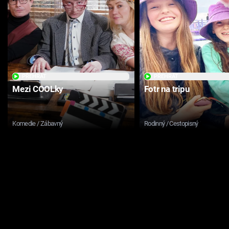
PŘEHRÁT
PŘEHRÁT
Mezi COOLky
Fotr na tripu
Komedie / Zábavný
Rodinný / Cestopisný