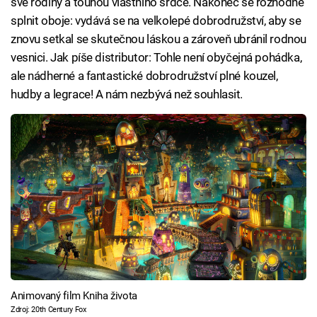
své rodiny a touhou vlastního srdce. Nakonec se rozhodne
splnit oboje: vydává se na velkolepé dobrodružství, aby se
znovu setkal se skutečnou láskou a zároveň ubránil rodnou
vesnici. Jak píše distributor: Tohle není obyčejná pohádka,
ale nádherné a fantastické dobrodružství plné kouzel,
hudby a legrace! A nám nezbývá než souhlasit.
Animovaný film Kniha života
Zdroj: 20th Century Fox