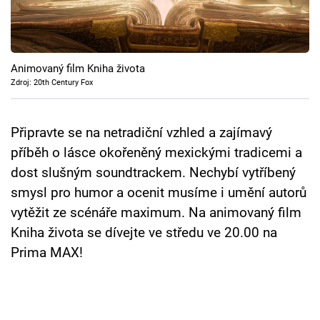
Cool Esport
Pořady
Animovaný film Kniha života
TV Program
Zdroj: 20th Century Fox
Sledujte prima+
Připravte se na netradiční vzhled a zajímavý
příběh o lásce okořeněný mexickými tradicemi a
Přihlášení
dost slušným soundtrackem. Nechybí vytříbený
smysl pro humor a ocenit musíme i umění autorů
vytěžit ze scénáře maximum. Na animovaný film
Sledujte nás
Kniha života se dívejte ve středu ve 20.00 na
Prima MAX!