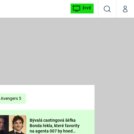
ŽIVĚ
Vyhledávání
Můj p
Prima+
É
CNN Prima NEWS
E
Prima FRESH
ŠÍ
Prima LIVING
E
Prima Ženy
Avengers 5
Prima LAJK
Bývalá castingová šéfka
OOL
Bonda řekla, které favority
Sledujte nás
na agenta 007 by hned