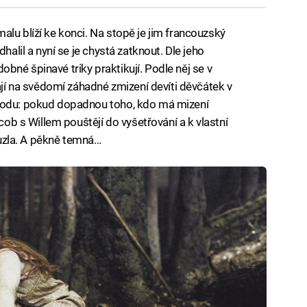
lu blíží ke konci. Na stopě je jim francouzský
halil a nyní se je chystá zatknout. Dle jeho
odobné špinavé triky praktikují. Podle něj se v
mají na svědomí záhadné zmizení devíti děvčátek v
ohodu: pokud dopadnou toho, kdo má mizení
acob s Willem pouštějí do vyšetřování a k vlastní
kouzla. A pěkně temná…