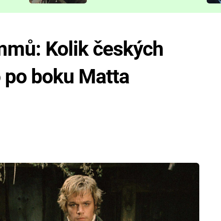
představit
immů: Kolik českých
o po boku Matta