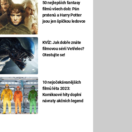
50 nejlepších fantasy
filmů všech dob: Pán
prstenů a Harry Potter
jsou jen špičkou ledovce
KVÍZ: Jak dobře znáte
filmovou sérii Vetřelec?
Otestujte se!
10 nejočekávanějších
filmů léta 2023:
Komiksové hity doplní
návraty akčních legend