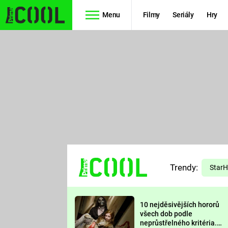
Menu
Filmy
Seriály
Hry
Seriály
Filmy
SIMPSONOVI
STAR WARS
HVĚZDNÁ
AVENGERS
BRÁNA
RYCHLE A
TEORIE
ZBĚSILE 10
Trendy:
VELKÉHO
Star
PREDÁTOR
TŘESKU
10 nejděsivějších hororů
FUTURAMA
všech dob podle
neprůstřelného kritéria.