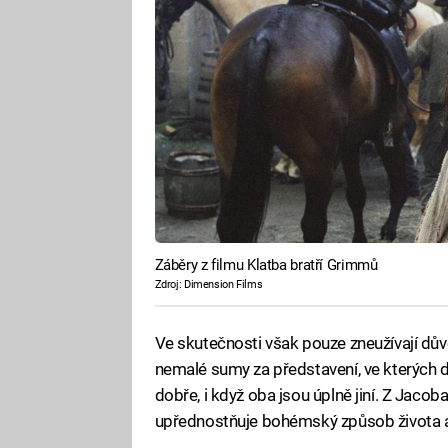
Záběry z filmu Klatba bratří Grimmů
Zdroj: Dimension Films
Ve skutečnosti však pouze zneužívají důvěři
nemalé sumy za představení, ve kterých do
dobře, i když oba jsou úplně jiní. Z Jacob
upřednostňuje bohémský způsob života a 