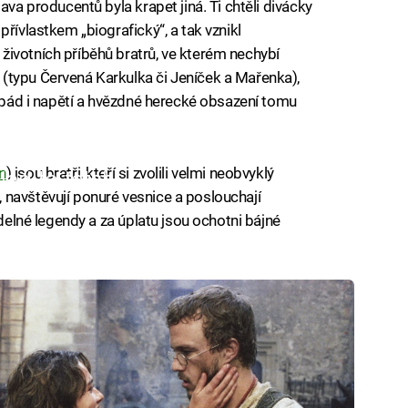
ava producentů byla krapet jiná. Ti chtěli divácky
řívlastkem „biografický“, a tak vznikl
ivotních příběhů bratrů, ve kterém nechybí
(typu Červená Karkulka či Jeníček a Mařenka),
 spád i napětí a hvězdné herecké obsazení tomu
n
) jsou bratři, kteří si zvolili velmi neobvyklý
iled to fetch
 navštěvují ponuré vesnice a poslouchají
idelné legendy a za úplatu jsou ochotni bájné