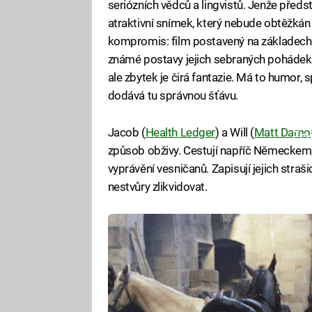
seriózních vědců a lingvistů. Jenže předst
atraktivní snímek, který nebude obtěžkán p
kompromis: film postavený na základech ž
známé postavy jejich sebraných pohádek 
ale zbytek je čirá fantazie. Má to humor,
dodává tu správnou šťávu.
Jacob (
Health Ledger
) a Will (
Matt Damo
Fa
způsob obživy. Cestují napříč Německem,
vyprávění vesničanů. Zapisují jejich straš
nestvůry zlikvidovat.