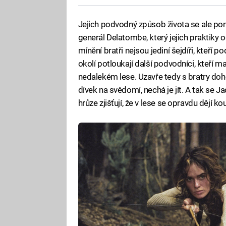
Jejich podvodný způsob života se ale poma
generál Delatombe, který jejich praktiky od
mínění bratři nejsou jediní šejdíři, kteří p
okolí potloukají další podvodníci, kteří 
nedalekém lese. Uzavře tedy s bratry d
dívek na svědomí, nechá je jít. A tak se J
hrůze zjišťují, že v lese se opravdu dějí 