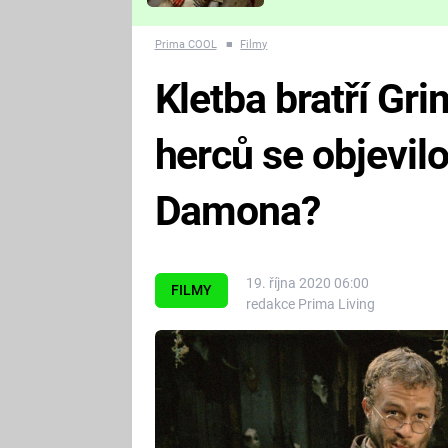
Které děsivé pecky vám
nejvíc zvednou tep?
Prima COOL
■
Filmy
Kletba bratří Gr
herců se objevil
Damona?
19. října 2020 06:00
FILMY
redakce Prima Living