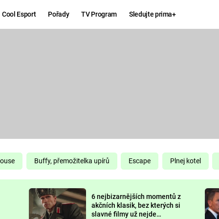
Cool Esport
Pořady
TV Program
Sledujte prima+
Hry
Zábava
MAFIA
ZÁBAVN
GALERI
GTA 6
NEJLEP
KINGDOM
KOMEDI
COME:
DELIVERANCE
CHUCK
House
Buffy, přemožitelka upírů
Escape
Plnej kotel
NORRIS
ESPORT
6 nejbizarnějších momentů z
DEADP
akčních klasik, bez kterých si
slavné filmy už nejde