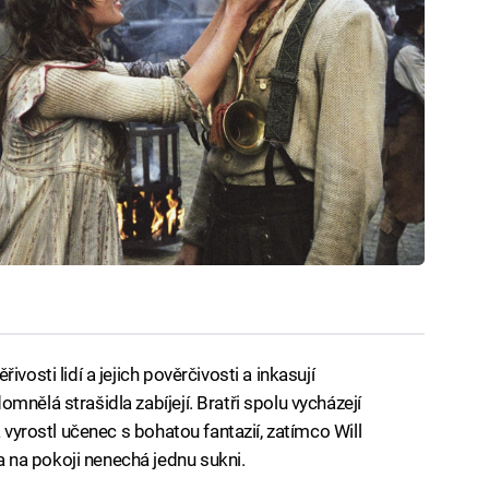
vosti lidí a jejich pověrčivosti a inkasují
mnělá strašidla zabíjejí. Bratři spolu vycházejí
a vyrostl učenec s bohatou fantazií, zatímco Will
na pokoji nenechá jednu sukni.