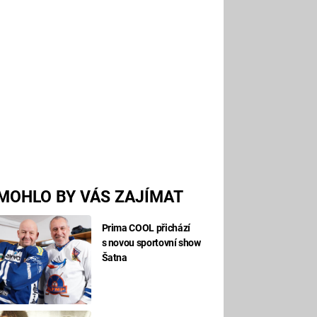
MOHLO BY VÁS ZAJÍMAT
Prima COOL přichází
s novou sportovní show
Šatna