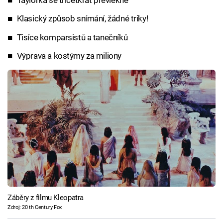
Taylorka se třicetkrát převlékne
Klasický způsob snímání, žádné triky!
Tisíce komparsistů a tanečníků
Výprava a kostýmy za miliony
Záběry z filmu Kleopatra
Zdroj: 20 th Century Fox