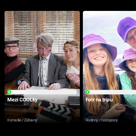
PŘEHRÁT
PŘEHRÁT
Mezi COOLky
Fotr na tripu
Komedie / Zábavný
Rodinný / Cestopisný