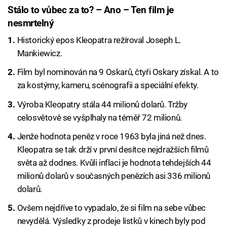
Stálo to vůbec za to? – Ano – Ten film je
nesmrtelný
Historický epos Kleopatra režíroval Joseph L.
Mankiewicz.
Film byl nominován na 9 Oskarů, čtyři Oskary získal. A to
za kostýmy, kameru, scénografii a speciální efekty.
Výroba Kleopatry stála 44 milionů dolarů. Tržby
celosvětově se vyšplhaly na téměř 72 milionů.
Jenže hodnota peněz v roce 1963 byla jiná než dnes.
Kleopatra se tak drží v první desítce nejdražších filmů
světa až dodnes. Kvůli inflaci je hodnota tehdejších 44
milionů dolarů v současných penězích asi 336 milionů
dolarů.
Ovšem nejdříve to vypadalo, že si film na sebe vůbec
nevydělá. Výsledky z prodeje lístků v kinech byly pod