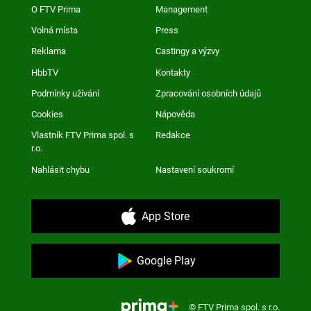
O FTV Prima
Management
Volná místa
Press
Reklama
Castingy a výzvy
HbbTV
Kontakty
Podmínky užívání
Zpracování osobních údajů
Cookies
Nápověda
Vlastník FTV Prima spol. s
Redakce
r.o.
Nahlásit chybu
Nastavení soukromí
App Store
Google Play
© FTV Prima spol. s r.o.