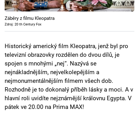
Cool Esport
Záběry z filmu Kleopatra
Pořady
Zdroj: 20 th Century Fox
TV Program
Historický americký film Kleopatra, jenž byl pro
Sledujte prima+
televizní obrazovky rozdělen do dvou dílů, je
spojen s mnohými „nej“. Nazývá se
Přihlášení
nejnákladnějším, nejvelkolepějším a
nejmonumentálnějším filmem všech dob.
Rozhodně je to dokonalý příběh lásky a moci. A v
Sledujte nás
hlavní roli uvidíte nejznámější královnu Egypta. V
pátek ve 20.00 na Prima MAX!