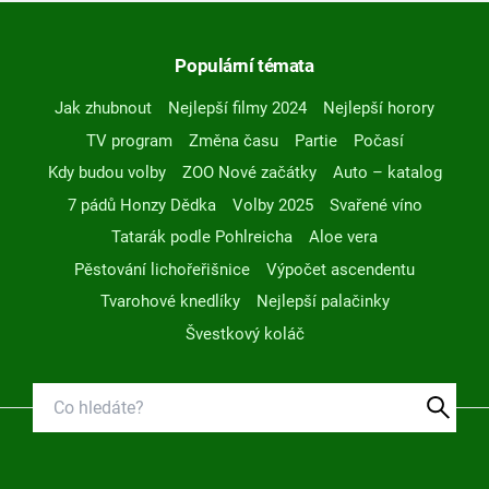
Populární témata
Jak zhubnout
Nejlepší filmy 2024
Nejlepší horory
TV program
Změna času
Partie
Počasí
Kdy budou volby
ZOO Nové začátky
Auto – katalog
7 pádů Honzy Dědka
Volby 2025
Svařené víno
Tatarák podle Pohlreicha
Aloe vera
Pěstování lichořeřišnice
Výpočet ascendentu
Tvarohové knedlíky
Nejlepší palačinky
Švestkový koláč