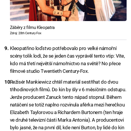
Záběry z filmu Kleopatra
Zdroj: 20th Century Fox
Kleopatřino loďstvo potřebovalo pro velké námořní
scény tolik lodí, že se jeden čas vyprávěl tento vtip: Víte,
kdo má třetí největší námořnictvo na světě? No přece
filmové studio Twentieth Century-Fox.
Režisér Mankiewicz chtěl materiál sestříhat do dvou
tříhodinových filmů. Do kin by šly v 6 měsíčním odstupu.
Jenže producent Zanuck tento nápad stopnul. Během
natáčení se totiž naplno rozvinula aférka mezi herečkou
Elizabeth Taylorovou a Richardem Burtonem (ten hraje
ve druhé televizní části Marka Antonia). A producentovi
bylo jasné, že na první díl, kde není Burton, by lidé do kin