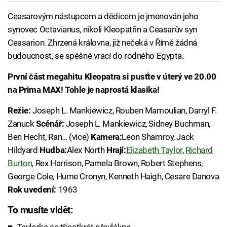
Ceasarovým nástupcem a dědicem je jmenován jeho
synovec Octavianus, nikoli Kleopatřin a Ceasarův syn
Ceasarion. Zhrzená královna, již nečeká v Římě žádná
budoucnost, se spěšně vrací do rodného Egypta.
První část megahitu Kleopatra si pusťte v úterý ve 20.00
na Prima MAX! Tohle je naprostá klasika!
Režie:
Joseph L. Mankiewicz, Rouben Mamoulian, Darryl F.
Zanuck
Scénář:
Joseph L. Mankiewicz, Sidney Buchman,
Ben Hecht, Ran… (více)
Kamera:
Leon Shamroy, Jack
Hildyard
Hudba:
Alex North
Hrají:
Elizabeth Taylor
,
Richard
Burton
, Rex Harrison, Pamela Brown, Robert Stephens,
George Cole, Hume Cronyn, Kenneth Haigh, Cesare Danova
Rok uvedení:
1963
To musíte vidět: