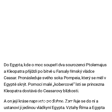
Do Egypta, kde o moc soupeří dva sourozenci Ptolemajus
a Kleopatra přijíždí po bitvě u Farsaly římský vládce
Ceasar. Pronásleduje svého soka Pompeia, který se měl v
Egyptě skrýt. Pomocí malé „kobercové“ lsti se princezna
Kleopatra dostává do Ceasarovy blízkosti.
A on její kráse naprosto podlehne. Zamiluje se do ní a
Failed to fetch
ustanoví ji jedinou vládkyní Egypta. Vztahy Říma a Egypta