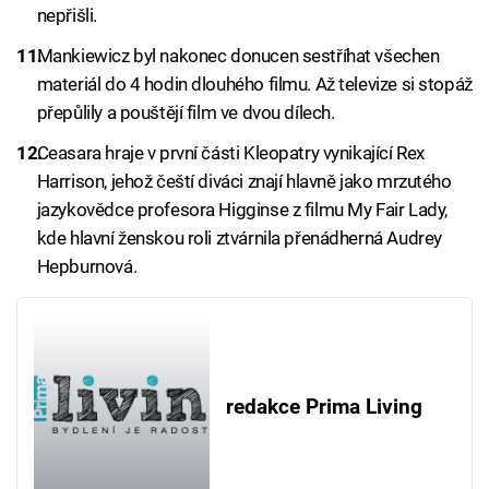
nepřišli.
Mankiewicz byl nakonec donucen sestříhat všechen
materiál do 4 hodin dlouhého filmu. Až televize si stopáž
přepůlily a pouštějí film ve dvou dílech.
Ceasara hraje v první části Kleopatry vynikající Rex
Harrison, jehož čeští diváci znají hlavně jako mrzutého
jazykovědce profesora Higginse z filmu My Fair Lady,
kde hlavní ženskou roli ztvárnila přenádherná Audrey
Hepburnová.
redakce Prima Living