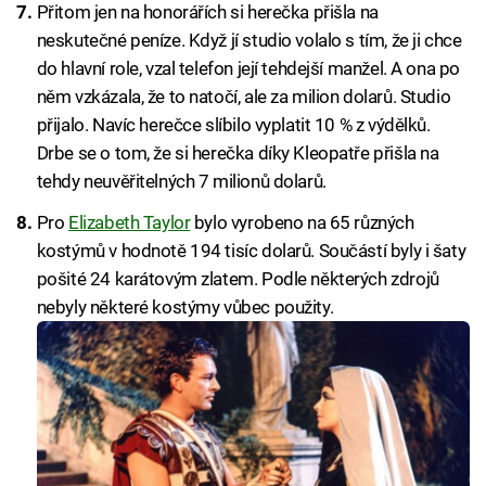
Přitom jen na honorářích si herečka přišla na
neskutečné peníze. Když jí studio volalo s tím, že ji chce
do hlavní role, vzal telefon její tehdejší manžel. A ona po
něm vzkázala, že to natočí, ale za milion dolarů. Studio
přijalo. Navíc herečce slíbilo vyplatit 10 % z výdělků.
Drbe se o tom, že si herečka díky Kleopatře přišla na
tehdy neuvěřitelných 7 milionů dolarů.
Pro
Elizabeth Taylor
bylo vyrobeno na 65 různých
kostýmů v hodnotě 194 tisíc dolarů. Součástí byly i šaty
pošité 24 karátovým zlatem. Podle některých zdrojů
nebyly některé kostýmy vůbec použity.