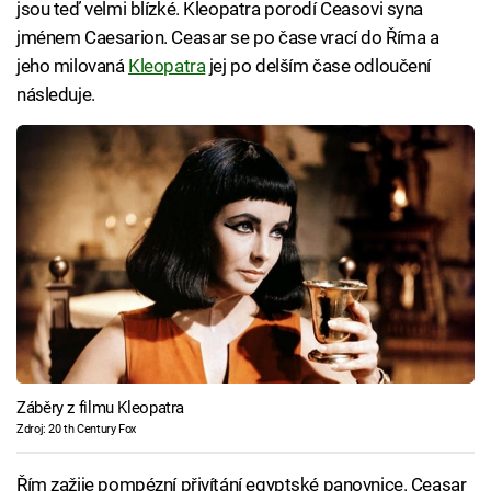
jsou teď velmi blízké. Kleopatra porodí Ceasovi syna
jménem Caesarion. Ceasar se po čase vrací do Říma a
jeho milovaná
Kleopatra
jej po delším čase odloučení
následuje.
Záběry z filmu Kleopatra
Zdroj: 20 th Century Fox
Řím zažije pompézní přivítání egyptské panovnice. Ceasar