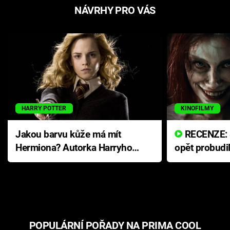
NÁVRHY PRO VÁS
HARRY POTTER
KINOFILMY
Jakou barvu kůže má mít
RECENZE: Smrtelné zlo se
Hermiona? Autorka Harryho
opět probudi
Pottera přišla s ráznou
přichází s n
odpovědí
hororovou n
POPULÁRNÍ POŘADY NA PRIMA COOL