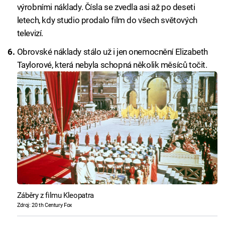
výrobními náklady. Čísla se zvedla asi až po deseti
letech, kdy studio prodalo film do všech světových
televizí.
Obrovské náklady stálo už i jen onemocnění Elizabeth
Taylorové, která nebyla schopná několik měsíců točit.
Záběry z filmu Kleopatra
Zdroj: 20 th Century Fox